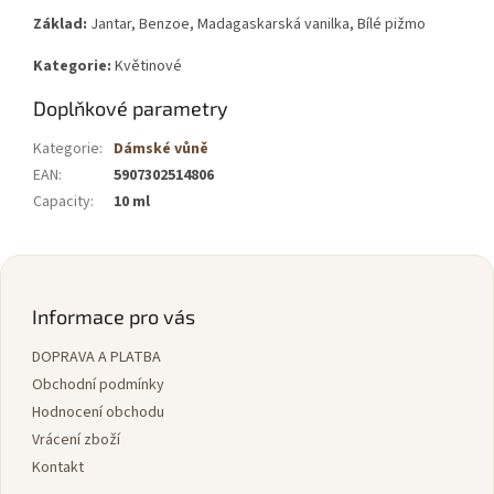
Základ:
Jantar, Benzoe, Madagaskarská vanilka, Bílé pižmo
Kategorie:
Květinové
Doplňkové parametry
Kategorie
:
Dámské vůně
EAN
:
5907302514806
Capacity
:
10 ml
Z
á
p
Informace pro vás
a
DOPRAVA A PLATBA
t
í
Obchodní podmínky
Hodnocení obchodu
Vrácení zboží
Kontakt