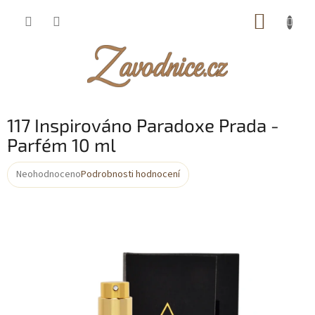
Přejít
NÁKUP
na
obsah
KOŠÍK
117 Inspirováno Paradoxe Prada -
Parfém 10 ml
Neohodnoceno
Podrobnosti hodnocení
Průměrné
hodnocení
produktu
je
0,0
z
5
hvězdiček.