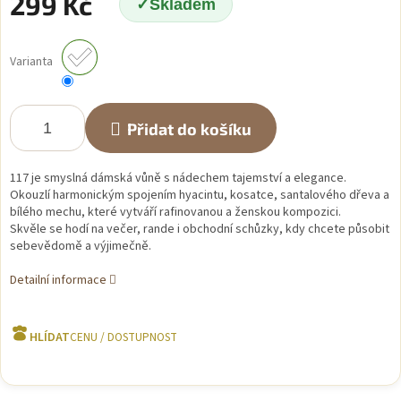
299 Kč
Skladem
Měrná
cena:
Varianta
Přidat do košíku
117 je smyslná dámská vůně s nádechem tajemství a elegance.
Okouzlí harmonickým spojením hyacintu, kosatce, santalového dřeva a
bílého mechu, které vytváří rafinovanou a ženskou kompozici.
Skvěle se hodí na večer, rande i obchodní schůzky, kdy chcete působit
sebevědomě a výjimečně.
Detailní informace
HLÍDAT