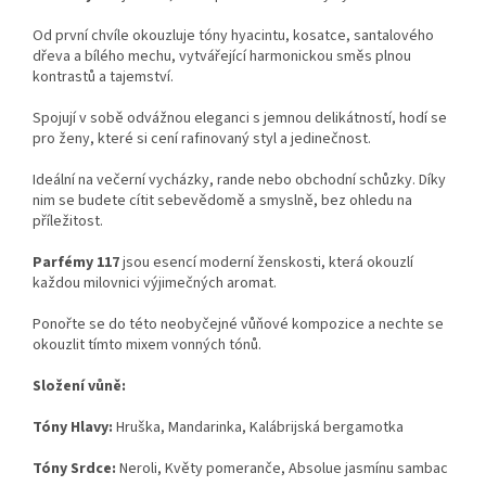
Od první chvíle okouzluje tóny hyacintu, kosatce, santalového
dřeva a bílého mechu, vytvářející harmonickou směs plnou
kontrastů a tajemství.
Spojují v sobě odvážnou eleganci s jemnou delikátností, hodí se
pro ženy, které si cení rafinovaný styl a jedinečnost.
Ideální na večerní vycházky, rande nebo obchodní schůzky. Díky
nim se budete cítit sebevědomě a smyslně, bez ohledu na
příležitost.
Parfémy 117
jsou esencí moderní ženskosti, která okouzlí
každou milovnici výjimečných aromat.
Ponořte se do této neobyčejné vůňové kompozice a nechte se
okouzlit tímto mixem vonných tónů.
Složení vůně:
Tóny Hlavy:
Hruška, Mandarinka, Kalábrijská bergamotka
Tóny Srdce:
Neroli, Květy pomeranče, Absolue jasmínu sambac