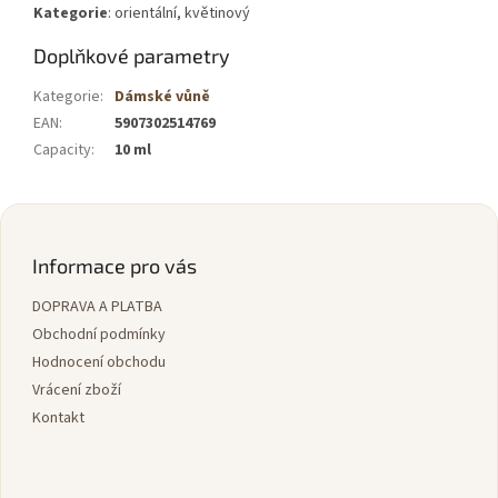
Kategorie
: orientální, květinový
Doplňkové parametry
Kategorie
:
Dámské vůně
EAN
:
5907302514769
Capacity
:
10 ml
Z
á
p
Informace pro vás
a
DOPRAVA A PLATBA
t
í
Obchodní podmínky
Hodnocení obchodu
Vrácení zboží
Kontakt