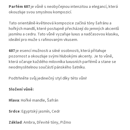
Parfém 607
je vůně s neobyčejnou intenzitou a elegancí, která
okouzluje svou smyslnou kompozicí.
Tato orientálně-květinová kompozice začíná tóny šafránu a
hořkých mandlí, které postupně přecházejí do jemných akcentů
jasmínu a cedru. Tato vůně vyzařuje luxus a nadčasovou klasiku,
ideální pro muže s rafinovaným vkusem.
607
je esencí mužnosti a silné osobnosti, která přitahuje
pozornost a okouzluje svými hlubokými akcenty. Je to vůně,
která očaruje každého milovníka luxusních parfémů a stane se
neodmyslitelnou součástí pánského šatníku.
Podtrhněte svůj jedinečný styl díky této vůni!
Složení vůně:
Hlava
: Hořké mandle, Šafrán
Srdce
: Egyptský jasmín, Cedr
Základ
: Ambra, Dřevité tóny, Pižmo