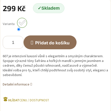
299 Kč
Skladem
Měrná
cena:
Varianta
Přidat do košíku
607 je intenzivní luxusní vůně s elegantním a smyslným charakterem.
Spojuje výrazné tóny šafránu a hořkých mandlí s jemným jasmínem a
cedrem, díky čemuž působí rafinovaně, nadčasově a výjimečně.
Ideální volba pro ty, kteří chtějí podtrhnout svůj osobitý styl, eleganci a
sebevědomí.
Detailní informace
HLÍDAT