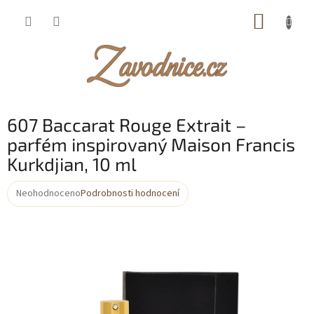
Přejít
NÁKUP
na
obsah
KOŠÍK
607 Baccarat Rouge Extrait –
parfém inspirovaný Maison Francis
Kurkdjian, 10 ml
Neohodnoceno
Podrobnosti hodnocení
Průměrné
hodnocení
produktu
je
0,0
z
5
hvězdiček.