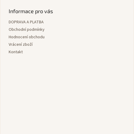
á
p
Informace pro vás
a
DOPRAVA A PLATBA
t
í
Obchodní podmínky
Hodnocení obchodu
Vrácení zboží
Kontakt