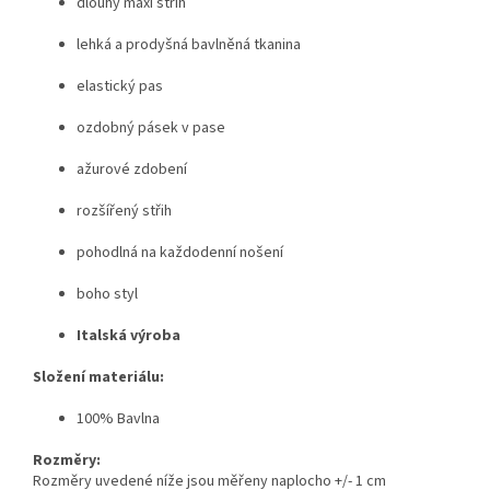
dlouhý maxi střih
lehká a prodyšná bavlněná tkanina
elastický pas
ozdobný pásek v pase
ažurové zdobení
rozšířený střih
pohodlná na každodenní nošení
boho styl
Italská výroba
Složení materiálu:
100% Bavlna
Rozměry:
Rozměry uvedené níže jsou měřeny naplocho +/- 1 cm