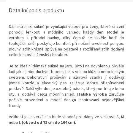
Detailní popis produktu
Dámská maxi sukně je vynikající volbou pro ženy, které si cení
pohodlí, lehkosti a módního vzhledu každý den. Model je
vyroben z přírodní bavlny, díky čemuž se skvěle hodí do
teplejších dnů, poskytuje komfort při nošení a volnost pohybu.
Dlouhý střih krásně splývá na postavě a rozšířený střih dodává
celku lehkost a ženský charakter.
Je to ideální dámská sukně na jaro, léto i na dovolenou. Skvěle
ladí jak s jednoduchým topem, tak s volnou blůzou nebo lehkým
svetrem. Dekorativní prošívání a ažurová vsadka jí dodávají
jemné kouzlo a elastický pas zajišťuje dobré přizpůsobení
postavě. Další výhodou je ozdobný pásek, který podtrhuje boho
styl a dodává celku módní vzhled.
Italská výroba
zaručuje
pečlivé provedení a módní design inspirovaný nejnovějšími
trendy.
Velikost je univerzální a bude vhodná pro dámy ve velikosti S, M
nebo L
(obvod od 72 cm do 104 cm).