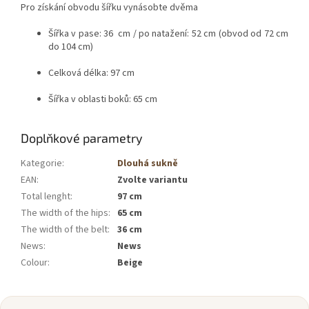
Pro získání obvodu šířku vynásobte dvěma
Šířka v pase: 36 cm / po natažení: 52 cm (obvod od 72 cm
do 104 cm)
Celková délka: 97 cm
Šířka v oblasti boků: 65 cm
Doplňkové parametry
Kategorie
:
Dlouhá sukně
EAN
:
Zvolte variantu
Total lenght
:
97 cm
The width of the hips
:
65 cm
The width of the belt
:
36 cm
News
:
News
Colour
:
Beige
Z