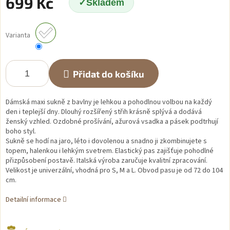
699 Kč
Skladem
Měrná
cena:
Varianta
Přidat do košíku
Dámská maxi sukně z bavlny je lehkou a pohodlnou volbou na každý
den i teplejší dny. Dlouhý rozšířený střih krásně splývá a dodává
ženský vzhled. Ozdobné prošívání, ažurová vsadka a pásek podtrhují
boho styl.
Sukně se hodí na jaro, léto i dovolenou a snadno ji zkombinujete s
topem, halenkou i lehkým svetrem. Elastický pas zajišťuje pohodlné
přizpůsobení postavě. Italská výroba zaručuje kvalitní zpracování.
Velikost je univerzální, vhodná pro S, M a L. Obvod pasu je od 72 do 104
cm.
Detailní informace