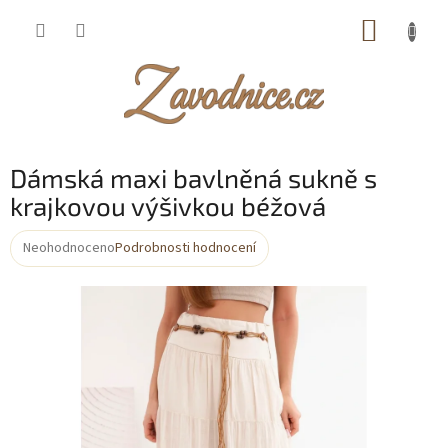
Přejít
NÁKUP
na
obsah
KOŠÍK
Dámská maxi bavlněná sukně s
krajkovou výšivkou béžová
Neohodnoceno
Podrobnosti hodnocení
Průměrné
hodnocení
produktu
je
0,0
z
5
hvězdiček.