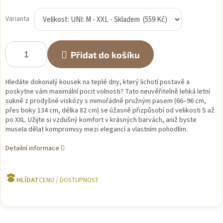
Měrná
cena:
Varianta
Přidat do košíku
Hledáte dokonalý kousek na teplé dny, který lichotí postavě a
poskytne vám maximální pocit volnosti? Tato neuvěřitelně lehká letní
sukně z prodyšné viskózy s mimořádně pružným pasem (66–96 cm,
přes boky 134 cm, délka 82 cm) se úžasně přizpůsobí od velikosti S až
po XXL. Užijte si vzdušný komfort v krásných barvách, aniž byste
musela dělat kompromisy mezi elegancí a vlastním pohodlím.
Detailní informace
HLÍDAT