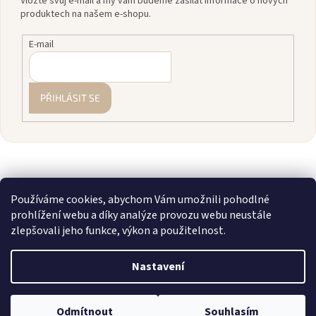
Vložte svůj e-mail a my vám budeme zasílat informace o nových
produktech na našem e-shopu.
E-mail
PŘIHLÁSIT SE
Používáme cookies, abychom Vám umožnili pohodlné
prohlížení webu a díky analýze provozu webu neustále
zlepšovali jeho funkce, výkon a použitelnost.
Vytvořil Shoptet
Nastavení
Copyright 2026
zavodnice.cz
. Všechna práva vyhrazena.
Upravit
💎 Staňte se členkou našeho VIP klubu! Registrujte se, sčítáme vám
Odmítnout
Souhlasím
nastavení cookies