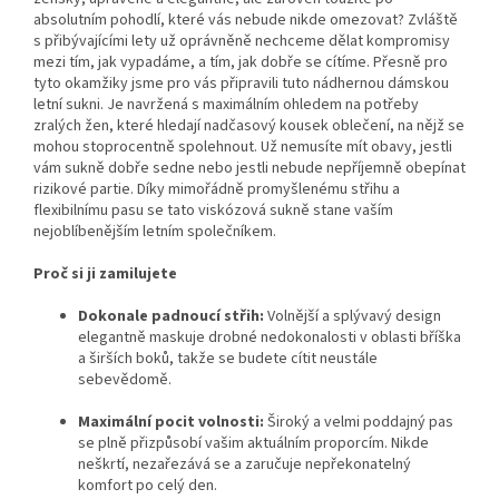
absolutním pohodlí, které vás nebude nikde omezovat? Zvláště
s přibývajícími lety už oprávněně nechceme dělat kompromisy
mezi tím, jak vypadáme, a tím, jak dobře se cítíme. Přesně pro
tyto okamžiky jsme pro vás připravili tuto nádhernou dámskou
letní sukni. Je navržená s maximálním ohledem na potřeby
zralých žen, které hledají nadčasový kousek oblečení, na nějž se
mohou stoprocentně spolehnout. Už nemusíte mít obavy, jestli
vám sukně dobře sedne nebo jestli nebude nepříjemně obepínat
rizikové partie. Díky mimořádně promyšlenému střihu a
flexibilnímu pasu se tato viskózová sukně stane vaším
nejoblíbenějším letním společníkem.
Proč si ji zamilujete
Dokonale padnoucí střih:
Volnější a splývavý design
elegantně maskuje drobné nedokonalosti v oblasti bříška
a širších boků, takže se budete cítit neustále
sebevědomě.
Maximální pocit volnosti:
Široký a velmi poddajný pas
se plně přizpůsobí vašim aktuálním proporcím. Nikde
neškrtí, nezařezává se a zaručuje nepřekonatelný
komfort po celý den.