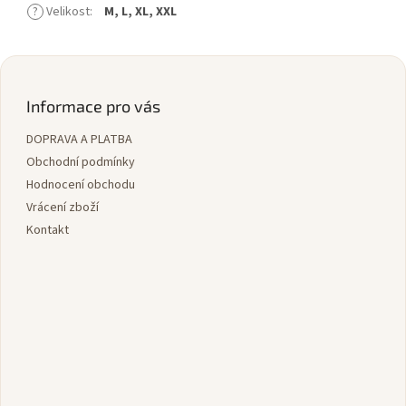
?
Velikost
:
M, L, XL, XXL
Z
á
p
Informace pro vás
a
DOPRAVA A PLATBA
t
í
Obchodní podmínky
Hodnocení obchodu
Vrácení zboží
Kontakt