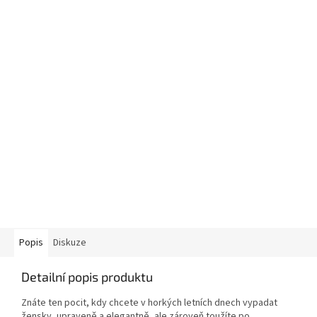
Popis
Diskuze
Detailní popis produktu
Znáte ten pocit, kdy chcete v horkých letních dnech vypadat
žensky, upraveně a elegantně, ale zároveň toužíte po