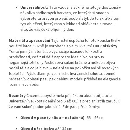
Univerzálnost:
Tato vzdušná sukně na léto je dostupná v
několika nádherných barvách, ze kterých si snadno
vyberete tu pravou pro váš osobní styl. Je to zkrátka ten
typ oblečení, který ráno s lehkostí obléknete a rovnou
víte, že vás čeká příjemný den.
Materiál a zpracování
Tajemství úspěchu tohoto kousku tkví v
použité látce. Sukně je vyrobena z velmi kvalitní
100% viskózy
.
Tento jemný materiál se vyznačuje úžasnou lehkostí a
prodyšností, což z ní dělá naprosto ideální volbu pro ty
nejparnější letní dny. Viskózová sukně krásně a měkce splývá
podél těla a co je hlavní – nelepí se na pokožku ani při vysokých
teplotách. Výsledkem je velmi lichotivá ženská silueta. Jemné
nařasení v oblasti pasu pak celému modelu přidává na eleganci a
ležérním vzhledu.
Rozměry
Chceme, abyste měla při nákupu absolutní jistotu.
Univerzální velikost (ideální pro S až XXL) a precizní střih zaručují,
že vám sukně padne jako ulitá. Zde jsou přesné míry:
Obvod v pase (v klidu – natažená):
66 – 96 cm
Obvod přes boky:
až 134 cm