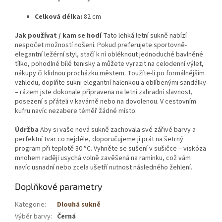
Celková délka:
82 cm
Jak používat / kam se hodí
Tato lehká letní sukně nabízí
nespočet možností nošení. Pokud preferujete sportovně-
elegantní ležérní styl, stačí k ní obléknout jednoduché bavlněné
tílko, pohodlné bílé tenisky a můžete vyrazit na celodenní výlet,
nákupy či klidnou procházku městem. Toužíte-li po formálnějším
vzhledu, doplňte sukni elegantní halenkou a oblíbenými sandálky
– rázem jste dokonale připravena na letní zahradní slavnost,
posezení s přáteli v kavárně nebo na dovolenou. V cestovním
kufru navíc nezabere téměř žádné místo.
Údržba
Aby si vaše nová sukně zachovala své zářivé barvy a
perfektní tvar co nejdéle, doporučujeme ji prát na šetrný
program při teplotě 30 °C. Vyhněte se sušení v sušičce – viskóza
mnohem raději usychá volně zavěšená na ramínku, což vám
navíc usnadní nebo zcela ušetří nutnost následného žehlení.
Doplňkové parametry
Kategorie
:
Dlouhá sukně
Výběr barvy
:
Černá