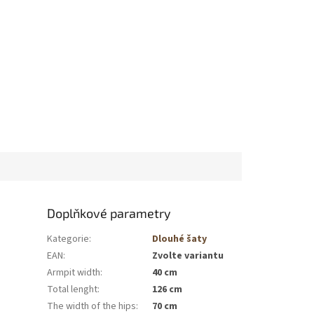
Doplňkové parametry
Kategorie
:
Dlouhé šaty
EAN
:
Zvolte variantu
Armpit width
:
40 cm
Total lenght
:
126 cm
The width of the hips
:
70 cm