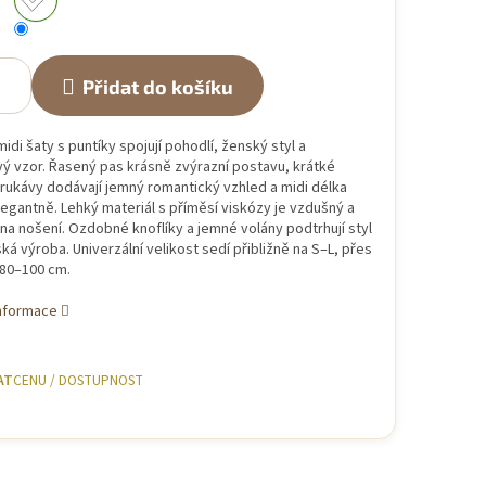
Přidat do košíku
di šaty s puntíky spojují pohodlí, ženský styl a
ý vzor. Řasený pas krásně zvýrazní postavu, krátké
rukávy dodávají jemný romantický vzhled a midi délka
egantně. Lehký materiál s příměsí viskózy je vzdušný a
na nošení. Ozdobné knoflíky a jemné volány podtrhují styl
lská výroba. Univerzální velikost sedí přibližně na S–L, přes
 80–100 cm.
informace
AT