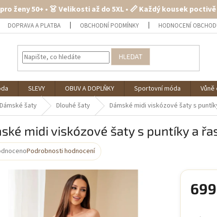
 pro ženy 50+ • 👗 Velikosti až do 5XL • 📏 Každý kousek poctiv
DOPRAVA A PLATBA
OBCHODNÍ PODMÍNKY
HODNOCENÍ OBCHOD
HLEDAT
óda
SLEVY
OBUV A DOPLŇKY
Sportovní móda
Vůně 
Dámské šaty
Dlouhé šaty
Dámské midi viskózové šaty s puntí
ké midi viskózové šaty s puntíky a ř
odnoceno
Podrobnosti hodnocení
rné
cení
ktu
699
Měrná
cena: