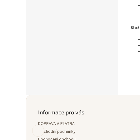
Slož
Z
á
p
Informace pro vás
a
DOPRAVA A PLATBA
t
í
Obchodní podmínky
Hodnocení obchodu