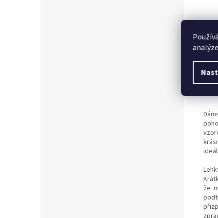
Používá
analýze
Nast
Dáms
poho
vzor
krás
ideál
Lehk
Krátk
že m
podt
přizp
zpra