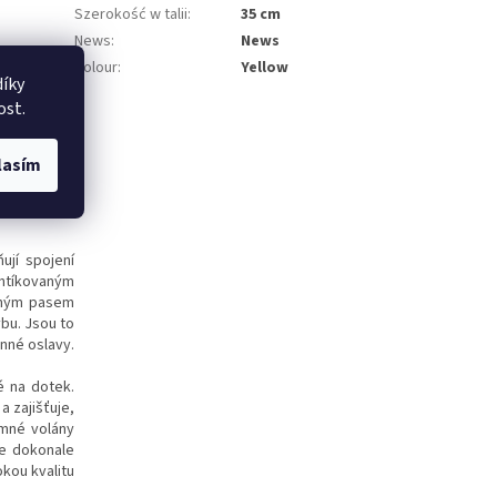
Szerokość w talii
:
35 cm
News
:
News
Colour
:
Yellow
íky
ost.
lasím
ují spojení
ntíkovaným
seným pasem
ybu. Jsou to
inné oslavy.
é na dotek.
a zajišťuje,
emné volány
se dokonale
okou kvalitu