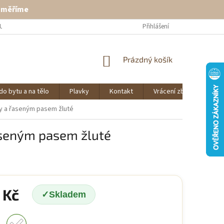
ě měříme
U
VRÁCENÍ ZBOŽÍ
KONTAKT
Přihlášení
NÁKUPNÍ
Prázdný košík
KOŠÍK
do bytu a na tělo
Plavky
Kontakt
Vrácení zboží
O 
ky a řaseným pasem žluté
aseným pasem žluté
 Kč
Skladem