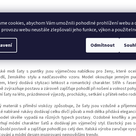
me cookies, abychom Vám umožnili pohodlné prohlížení webu a d
 provozu webu neustále zlepšovali jeho funkce, výkon a použiteln
avení
Odmítnout
Souh
ké midi šaty s puntíky jsou výjimečnou nabídkou pro ženy, které oceň
dlí, ženského stylu a nadčasového vzoru. Model okouzluje jemným pu
em, který dodává stylizaci lehkost a romantický charakter. Střih s řa
ně zvýrazňuje postavu a zároveň zajišťuje pohodlí při nošení a volnost poh
ní šaty na léto, prázdninové výjezdy, procházky, setkání s přáteli nebo rod
ý materiál s příměsí viskózy způsobuje, že šaty jsou vzdušné a příjemn
é nabírané rukávy dodávají celku dívčí půvab a midi délka přidává eleganci 
odel skvěle vypadá na různých typech postavy. Ozdobné knoflíky a j
rhují módní charakter šatů a dodávají jim výjimečný styl. Elastický pas 
ůsobí postavě a zajišťuje pohodlí po celý den. Italská výroba zaručuje vys
cování a módní design inspirovaný nejnovějšími trendy.