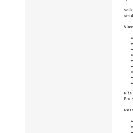
Veli
cm d
Vlas
Níže
Pro 
Roz