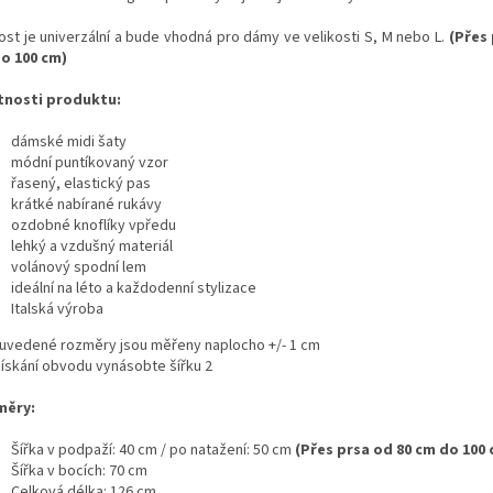
kost je univerzální a bude vhodná pro dámy ve velikosti S, M nebo L.
(Přes 
o 100 cm)
tnosti produktu:
dámské midi šaty
módní puntíkovaný vzor
řasený, elastický pas
krátké nabírané rukávy
ozdobné knoflíky vpředu
lehký a vzdušný materiál
volánový spodní lem
ideální na léto a každodenní stylizace
Italská výroba
 uvedené rozměry jsou měřeny naplocho +/- 1 cm
získání obvodu vynásobte šířku 2
měry:
Šířka v podpaží: 40 cm / po natažení: 50 cm
(Přes prsa od 80 cm do 100 
Šířka v bocích: 70 cm
Celková délka: 126 cm