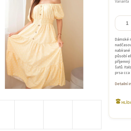
Varianta
iček.
Dámské mi
nadčasov
nabírané 
působí el
příjemný 
šatů. Ita
prsa cca
Detailní 
HLÍD