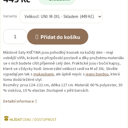
Měrná
cena:
Varianta
Přidat do košíku
Máslové šaty KVĚTINA jsou pohodlný kousek na každý den – mají
volnější střih, krásně se přizpůsobí postavě a díky pružnému materiálu
se v nich budete cítit příjemně celý den. Praktické jsou i boční kapsy,
které se vždycky hodí. Univerzální velikost sedí na M až 3XL. Skvěle
vypadají jen tak s
mokasínami
, ale úplně nejvíc s
jeans bundou
, která
tomu dodá ležérní styl.
Rozměry: prsa 124–132 cm, délka 127 cm. Materiál: 60 % polyester, 30
% viskóza, 10 % elastan. Dostupné v pěti barvách.
Detailní informace
HLÍDAT