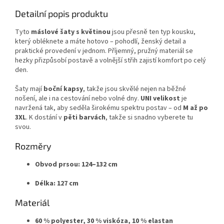
Detailní popis produktu
Tyto
máslové šaty s květinou
jsou přesně ten typ kousku,
který obléknete a máte hotovo – pohodlí, ženský detail a
praktické provedení v jednom. Příjemný, pružný materiál se
hezky přizpůsobí postavě a volnější střih zajistí komfort po celý
den.
Šaty mají
boční kapsy
, takže jsou skvělé nejen na běžné
nošení, ale i na cestování nebo volné dny.
UNI velikost
je
navržená tak, aby seděla širokému spektru postav – od
M až po
3XL
. K dostání v
pěti barvách
, takže si snadno vyberete tu
svou.
Rozměry
Obvod prsou:
124–132 cm
Délka:
127 cm
Materiál
60 % polyester, 30 % viskóza, 10 % elastan