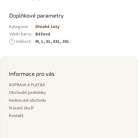
Doplňkové parametry
Kategorie
:
Dlouhé šaty
Výběr barvy
:
Béžová
?
Velikost
:
M, L, XL, XXL, 3XL
Z
á
p
Informace pro vás
a
DOPRAVA A PLATBA
t
í
Obchodní podmínky
Hodnocení obchodu
Vrácení zboží
Kontakt