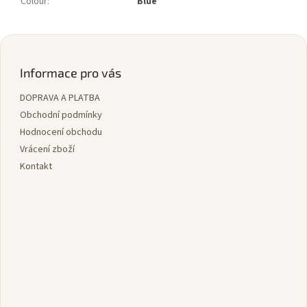
Colour
:
Blue
Z
á
p
Informace pro vás
a
DOPRAVA A PLATBA
t
í
Obchodní podmínky
Hodnocení obchodu
Vrácení zboží
Kontakt