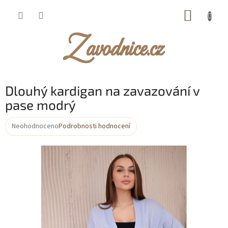
Přejít
NÁKUP
na
obsah
KOŠÍK
Dlouhý kardigan na zavazování v
pase modrý
Neohodnoceno
Podrobnosti hodnocení
Průměrné
hodnocení
produktu
je
0,0
z
5
hvězdiček.