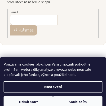
produktech na našem e-shopu.
E-mail
PŘIHLÁSIT SE
Používáme cookies, abychom Vám umožnili pohodlné
prohlížení webu a díky analýze provozu webu neustále
zlepšovali jeho funkce, výkon a použitelnost.
Vytvořil Shoptet
Nastavení
Copyright 2026
zavodnice.cz
. Všechna práva vyhrazena.
Upravit
💎 Staňte se členkou našeho VIP klubu! Registrujte se, sčítáme vám
Odmítnout
Souhlasím
nastavení cookies
nákupy a rozdáváme slevy až 10 %.
Více info zde