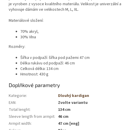
je vyroben z vysoce kvalitního materiálu. Velikost je univerzální a
vyhovuje dámám ve velikostech M, L, XL.
Materiálové složení:
70% akryl,
30% Vlna
Rozměry:
Šířka v podpaží: šířka pod pažemi 47 cm
Délka rukávu od podpaží: 46 cm
Celková délka: 134 cm
Hmotnost: 430 g
Doplňkové parametry
Kategorie
:
Dlouhý kardigan
EAN
:
Zvolte variantu
Total lenght
:
134 cm
Sleeve length from armpit
:
46 cm
Armpit width
:
47 cm [eng]