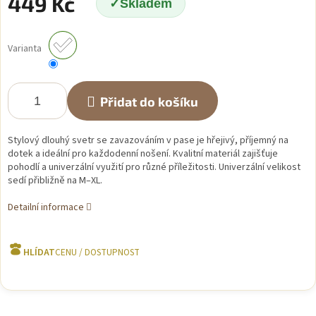
449 Kč
Skladem
Měrná
cena:
Varianta
Přidat do košíku
Stylový dlouhý svetr se zavazováním v pase je hřejivý, příjemný na
dotek a ideální pro každodenní nošení. Kvalitní materiál zajišťuje
pohodlí a univerzální využití pro různé příležitosti. Univerzální velikost
sedí přibližně na M–XL.
Detailní informace
HLÍDAT