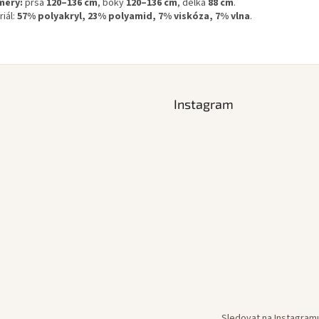
měry:
prsa
120–136 cm
, boky
120–136 cm
, délka
88 cm
.
iál:
57% polyakryl, 23% polyamid, 7% viskóza, 7% vlna
.
Instagram
Sledovat na Instagram