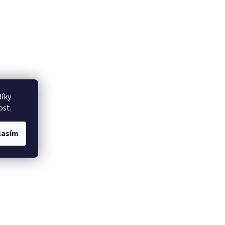
íky
ost.
lasím