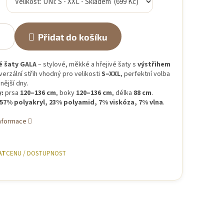
Přidat do košíku
é šaty GALA
– stylové, měkké a hřejivé šaty s
výstřihem
iverzální střih vhodný pro velikosti
S–XXL
, perfektní volba
nější dny.
:
prsa
120–136 cm
, boky
120–136 cm
, délka
88 cm
.
57% polyakryl, 23% polyamid, 7% viskóza, 7% vlna
.
informace
AT