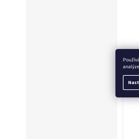
Používá
analýze
Souvi
Nast