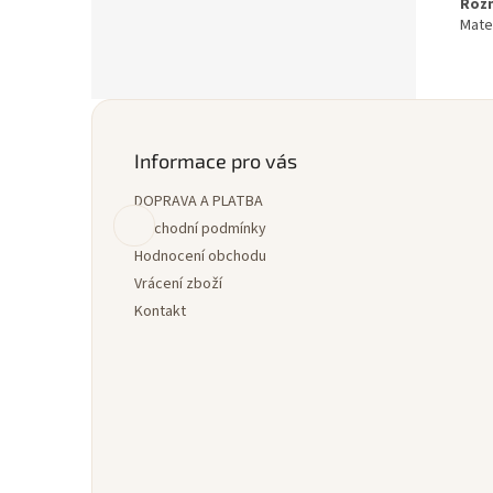
Roz
Mater
Z
á
p
Informace pro vás
a
DOPRAVA A PLATBA
t
í
Obchodní podmínky
Hodnocení obchodu
Vrácení zboží
Kontakt