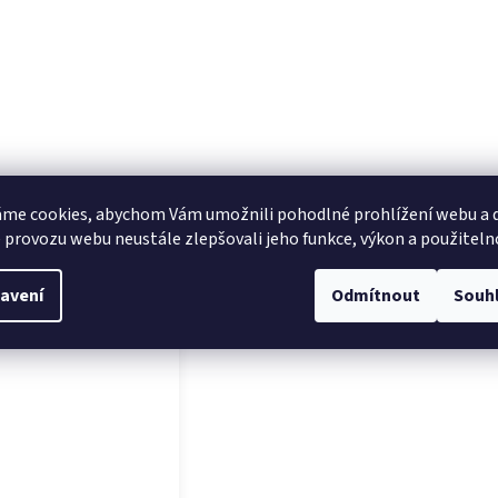
me cookies, abychom Vám umožnili pohodlné prohlížení webu a d
 provozu webu neustále zlepšovali jeho funkce, výkon a použiteln
sející produkty
avení
Odmítnout
Souh