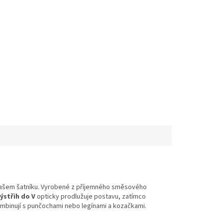
 vašem šatníku. Vyrobené z příjemného směsového
ýstřih do V
opticky prodlužuje postavu, zatímco
ombinují s punčochami nebo legínami a kozačkami.