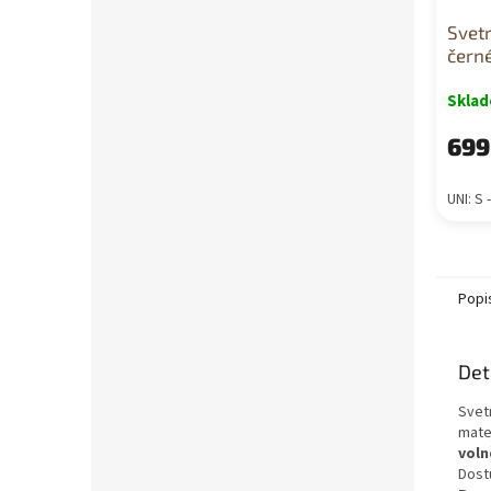
Svet
čern
Skla
699
UNI: S 
Popi
Det
Svet
mate
voln
Dost