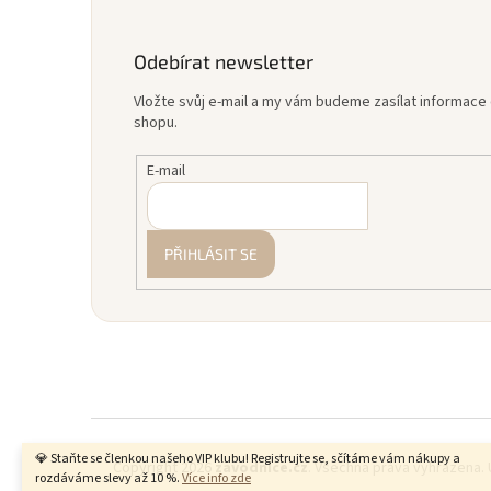
Odebírat newsletter
Vložte svůj e-mail a my vám budeme zasílat informac
shopu.
E-mail
PŘIHLÁSIT SE
💎 Staňte se členkou našeho VIP klubu! Registrujte se, sčítáme vám nákupy a
Copyright 2026
zavodnice.cz
. Všechna práva vyhrazena.
rozdáváme slevy až 10 %.
Více info zde