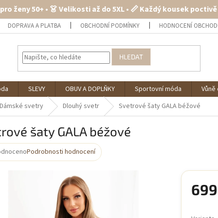
 pro ženy 50+ • 👗 Velikosti až do 5XL • 📏 Každý kousek poctiv
DOPRAVA A PLATBA
OBCHODNÍ PODMÍNKY
HODNOCENÍ OBCHOD
HLEDAT
óda
SLEVY
OBUV A DOPLŇKY
Sportovní móda
Vůně 
Dámské svetry
Dlouhý svetr
Svetrové šaty GALA béžové
trové šaty GALA béžové
odnoceno
Podrobnosti hodnocení
rné
cení
ktu
699
Měrná
cena: