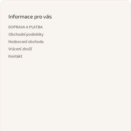
Z
á
p
Informace pro vás
a
DOPRAVA A PLATBA
t
í
Obchodní podmínky
Hodnocení obchodu
Vrácení zboží
Kontakt