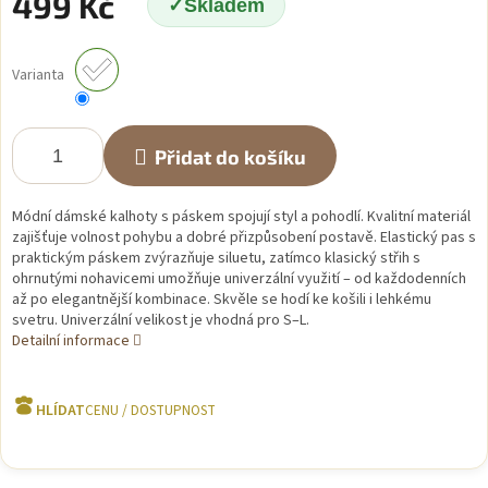
499 Kč
Skladem
Měrná
cena:
Varianta
Přidat do košíku
Módní dámské kalhoty s páskem spojují styl a pohodlí. Kvalitní materiál
zajišťuje volnost pohybu a dobré přizpůsobení postavě. Elastický pas s
praktickým páskem zvýrazňuje siluetu, zatímco klasický střih s
ohrnutými nohavicemi umožňuje univerzální využití – od každodenních
až po elegantnější kombinace. Skvěle se hodí ke košili i lehkému
svetru. Univerzální velikost je vhodná pro S–L.
Detailní informace
HLÍDAT