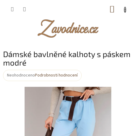
Přejít
NÁKUP
na
obsah
KOŠÍK
Dámské bavlněné kalhoty s páskem
modré
Neohodnoceno
Podrobnosti hodnocení
Průměrné
hodnocení
produktu
je
0,0
z
5
hvězdiček.