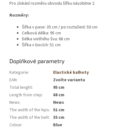
Pro získání rozměru obvodu šířku násobíme 2
Rozměry:
Šířka v pase: 35 cm / po roztažení: 50 cm
Celková délka: 95 cm
Délka vnitřního švu: 68 cm
Šířka v bocích: 51 cm
Doplňkové parametry
Kategorie
:
Elastické kalhoty
EAN
:
Zvolte variantu
Total lenght
:
95 cm
Length from step
:
68 cm
News
:
News
The width of the hips
:
51 cm
The width of the belt
:
35 cm
Colour
:
Blue