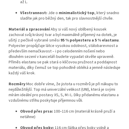
až L.
Všestrannost:
Jde o
minimalistický top
, který snadno
sladíte jak pro běžný den, tak pro slavnostnější chvíle.
Materiál a zpracování
Aby si váš nový oblíbený kousek
zachoval svůj krásný tvar a byl maximálně příjemný na dotek, je
ušitý z pečlivě vybrané směsi
95 % polyesteru a 5 % elastanu
.
Polyester propůjčuje látce vysokou odolnost, stálobarevnost a
především nemačkavost – i po celodenním nošení nebo
dlouhém sezení v kanceláři budete vypadat skvěle upraveně.
Příměs elastanu se pak stará o klíčovou pružnost a poddajnost
materiálu, díky čemuž se top pohodlně obléká a jemně následuje
každý váš krok.
Rozměry
Moc dobře víme, že jistota u rozměrů je při nákupu to
nejdůležitější. Top má univerzální velikost (UNI), která je svými
mírám ideální pro postavy XS, S, M i L. Díky přidanému elastanu a
vzdušnému střihu poskytuje příjemnou vůli.
Obvod přes prsa:
100–116 cm (materiál krásně pruží a
netáhne)
Obvod přes boky:
116 cm (látka přes boky volně a