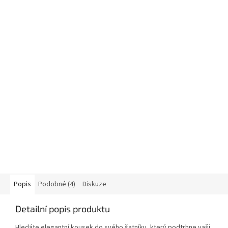
Popis
Podobné (4)
Diskuze
Detailní popis produktu
Hledáte elegantní kousek do svého šatníku, který podtrhne vaši