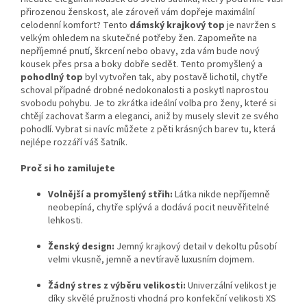
přirozenou ženskost, ale zároveň vám dopřeje maximální
celodenní komfort? Tento
dámský krajkový top
je navržen s
velkým ohledem na skutečné potřeby žen. Zapomeňte na
nepříjemné pnutí, škrcení nebo obavy, zda vám bude nový
kousek přes prsa a boky dobře sedět. Tento promyšlený a
pohodlný top
byl vytvořen tak, aby postavě lichotil, chytře
schoval případné drobné nedokonalosti a poskytl naprostou
svobodu pohybu. Je to zkrátka ideální volba pro ženy, které si
chtějí zachovat šarm a eleganci, aniž by musely slevit ze svého
pohodlí. Vybrat si navíc můžete z pěti krásných barev tu, která
nejlépe rozzáří váš šatník.
Proč si ho zamilujete
Volnější a promyšlený střih:
Látka nikde nepříjemně
neobepíná, chytře splývá a dodává pocit neuvěřitelné
lehkosti.
Ženský design:
Jemný krajkový detail v dekoltu působí
velmi vkusně, jemně a nevtíravě luxusním dojmem.
Žádný stres z výběru velikosti:
Univerzální velikost je
díky skvělé pružnosti vhodná pro konfekční velikosti XS