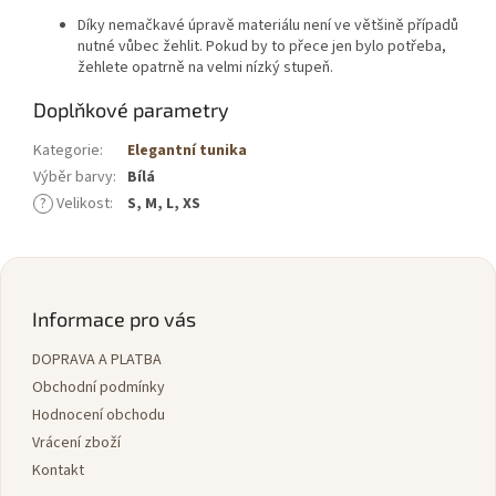
Díky nemačkavé úpravě materiálu není ve většině případů
nutné vůbec žehlit. Pokud by to přece jen bylo potřeba,
žehlete opatrně na velmi nízký stupeň.
Doplňkové parametry
Kategorie
:
Elegantní tunika
Výběr barvy
:
Bílá
?
Velikost
:
S, M, L, XS
Z
á
p
Informace pro vás
a
DOPRAVA A PLATBA
t
í
Obchodní podmínky
Hodnocení obchodu
Vrácení zboží
Kontakt