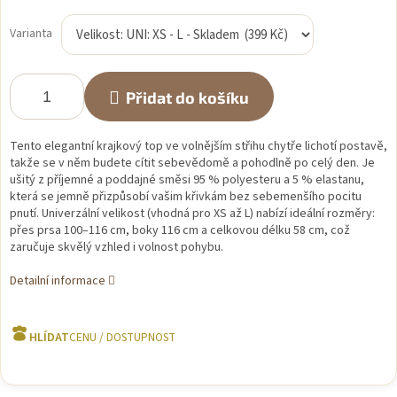
Měrná
cena:
Varianta
Přidat do košíku
Tento elegantní krajkový top ve volnějším střihu chytře lichotí postavě,
takže se v něm budete cítit sebevědomě a pohodlně po celý den. Je
ušitý z příjemné a poddajné směsi 95 % polyesteru a 5 % elastanu,
která se jemně přizpůsobí vašim křivkám bez sebemenšího pocitu
pnutí. Univerzální velikost (vhodná pro XS až L) nabízí ideální rozměry:
přes prsa 100–116 cm, boky 116 cm a celkovou délku 58 cm, což
zaručuje skvělý vzhled i volnost pohybu.
Detailní informace
HLÍDAT