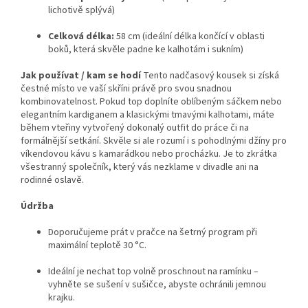
lichotivě splývá)
Celková délka:
58 cm (ideální délka končící v oblasti
boků, která skvěle padne ke kalhotám i sukním)
Jak používat / kam se hodí
Tento nadčasový kousek si získá
čestné místo ve vaší skříni právě pro svou snadnou
kombinovatelnost. Pokud top doplníte oblíbeným sáčkem nebo
elegantním kardiganem a klasickými tmavými kalhotami, máte
během vteřiny vytvořený dokonalý outfit do práce či na
formálnější setkání. Skvěle si ale rozumí i s pohodlnými džíny pro
víkendovou kávu s kamarádkou nebo procházku. Je to zkrátka
všestranný společník, který vás nezklame v divadle ani na
rodinné oslavě.
Údržba
Doporučujeme prát v pračce na šetrný program při
maximální teplotě 30 °C.
Ideální je nechat top volně proschnout na ramínku –
vyhněte se sušení v sušičce, abyste ochránili jemnou
krajku.