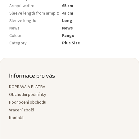
Armpit width
:
65 cm
Sleeve length from armpit
:
43 cm
Sleeve length
:
Long
News
:
News
Colour
:
Fango
Category
:
Plus Size
Z
á
p
Informace pro vás
a
DOPRAVA A PLATBA
t
í
Obchodní podmínky
Hodnocení obchodu
Vrácení zboží
Kontakt