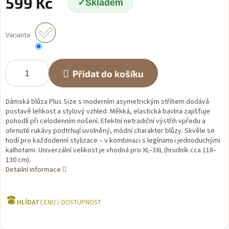
599 Kč
Skladem
Měrná
cena:
Varianta
Přidat do košíku
Dámská blůza Plus Size s moderním asymetrickým střihem dodává
postavě lehkost a stylový vzhled. Měkká, elastická bavlna zajišťuje
pohodlí při celodenním nošení. Efektní netradiční výstřih vpředu a
ohrnuté rukávy podtrhují uvolněný, módní charakter blůzy. Skvěle se
hodí pro každodenní stylizace – v kombinaci s legínami i jednoduchými
kalhotami. Univerzální velikost je vhodná pro XL–3XL (hrudník cca 118–
130 cm).
Detailní informace
HLÍDAT