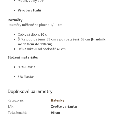
Módní, volný střih
Výroba v Itálii
Rozměry:
Rozměry měřené na plocho +/- 1 cm
Celková délka: 96 cm
Šířka pod pažemi: 59 cm / po roztažení: 65 cm
(Hrudník:
od 118 cm do 130 cm)
Délka rukávu od podpaží: 43 cm
Složení materiálu:
95% Bavlna
5% Elastan
Doplňkové parametry
Kategorie
:
Halenky
EAN
:
Zvolte variantu
Total lenght
:
96 cm