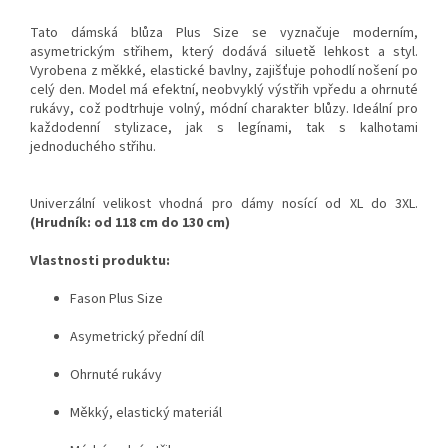
Tato dámská blůza Plus Size se vyznačuje moderním,
asymetrickým střihem, který dodává siluetě lehkost a styl.
Vyrobena z měkké, elastické bavlny, zajišťuje pohodlí nošení po
celý den. Model má efektní, neobvyklý výstřih vpředu a ohrnuté
rukávy, což podtrhuje volný, módní charakter blůzy. Ideální pro
každodenní stylizace, jak s legínami, tak s kalhotami
jednoduchého střihu.
Univerzální velikost vhodná pro dámy nosící od XL do 3XL.
(Hrudník: od 118 cm do 130 cm)
Vlastnosti produktu:
Fason Plus Size
Asymetrický přední díl
Ohrnuté rukávy
Měkký, elastický materiál