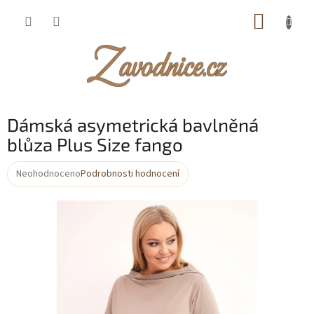
Přejít
NÁKUP
na
obsah
KOŠÍK
Dámská asymetrická bavlněná
blůza Plus Size fango
Neohodnoceno
Podrobnosti hodnocení
Průměrné
hodnocení
produktu
je
0,0
z
5
hvězdiček.