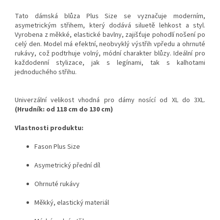
Tato dámská blůza Plus Size se vyznačuje moderním,
asymetrickým střihem, který dodává siluetě lehkost a styl.
Vyrobena z měkké, elastické bavlny, zajišťuje pohodlí nošení po
celý den. Model má efektní, neobvyklý výstřih vpředu a ohrnuté
rukávy, což podtrhuje volný, módní charakter blůzy. Ideální pro
každodenní stylizace, jak s legínami, tak s kalhotami
jednoduchého střihu.
Univerzální velikost vhodná pro dámy nosící od XL do 3XL.
(Hrudník: od 118 cm do 130 cm)
Vlastnosti produktu:
Fason Plus Size
Asymetrický přední díl
Ohrnuté rukávy
Měkký, elastický materiál