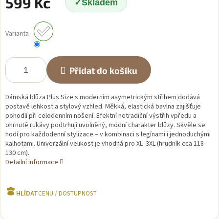
599 Kč
Skladem
Měrná
cena:
Varianta
Přidat do košíku
Dámská blůza Plus Size s moderním asymetrickým střihem dodává
postavě lehkost a stylový vzhled. Měkká, elastická bavlna zajišťuje
pohodlí při celodenním nošení. Efektní netradiční výstřih vpředu a
ohrnuté rukávy podtrhují uvolněný, módní charakter blůzy. Skvěle se
hodí pro každodenní stylizace – v kombinaci s legínami i jednoduchými
kalhotami. Univerzální velikost je vhodná pro XL–3XL (hrudník cca 118–
130 cm).
Detailní informace
HLÍDAT