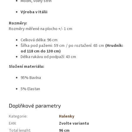
Módní, volný střih
Výroba v Itálii
Rozměry:
Rozměry měřené na plocho +/- 1 cm
Celková délka: 96 cm
Šířka pod pažemi: 59 cm / po roztažení: 65 cm
(Hrudník:
od 118 cm do 130 cm)
Délka rukávu od podpaží: 43 cm
Složení materiálu:
95% Bavlna
5% Elastan
Doplňkové parametry
Kategorie
:
Halenky
EAN
:
Zvolte variantu
Total lenght
:
96 cm