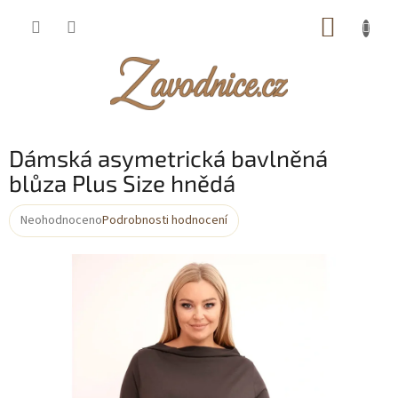
Přejít
NÁKUP
na
obsah
KOŠÍK
Dámská asymetrická bavlněná
blůza Plus Size hnědá
Neohodnoceno
Podrobnosti hodnocení
Průměrné
hodnocení
produktu
je
0,0
z
5
hvězdiček.