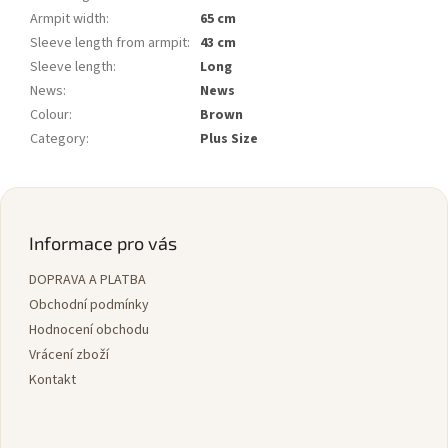
Armpit width
:
65 cm
Sleeve length from armpit
:
43 cm
Sleeve length
:
Long
News
:
News
Colour
:
Brown
Category
:
Plus Size
Z
á
p
Informace pro vás
a
DOPRAVA A PLATBA
t
í
Obchodní podmínky
Hodnocení obchodu
Vrácení zboží
Kontakt