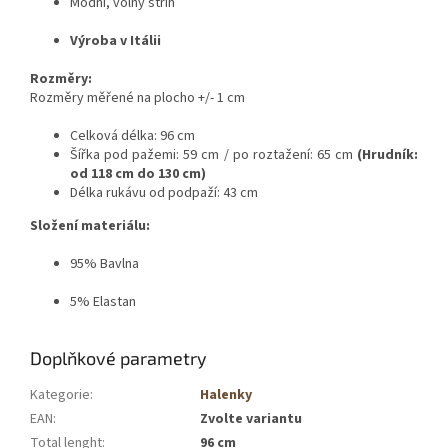
Módní, volný střih
Výroba v Itálii
Rozměry:
Rozměry měřené na plocho +/- 1 cm
Celková délka: 96 cm
Šířka pod pažemi: 59 cm / po roztažení: 65 cm
(Hrudník:
od 118 cm do 130 cm)
Délka rukávu od podpaží: 43 cm
Složení materiálu:
95% Bavlna
5% Elastan
Doplňkové parametry
Kategorie
:
Halenky
EAN
:
Zvolte variantu
Total lenght
:
96 cm