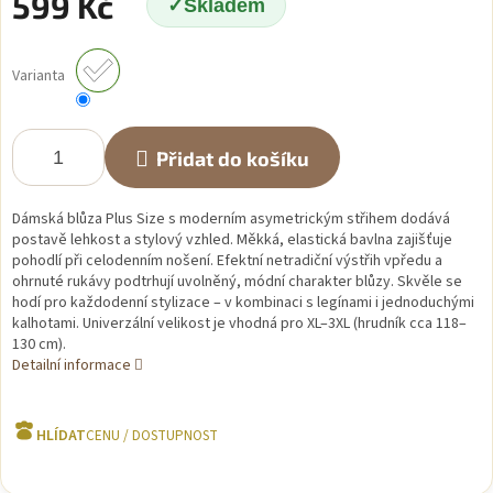
599 Kč
Skladem
Měrná
cena:
Varianta
Přidat do košíku
Dámská blůza Plus Size s moderním asymetrickým střihem dodává
postavě lehkost a stylový vzhled. Měkká, elastická bavlna zajišťuje
pohodlí při celodenním nošení. Efektní netradiční výstřih vpředu a
ohrnuté rukávy podtrhují uvolněný, módní charakter blůzy. Skvěle se
hodí pro každodenní stylizace – v kombinaci s legínami i jednoduchými
kalhotami. Univerzální velikost je vhodná pro XL–3XL (hrudník cca 118–
130 cm).
Detailní informace
HLÍDAT