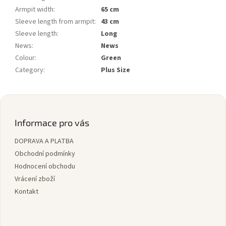
Armpit width
:
65 cm
Sleeve length from armpit
:
43 cm
Sleeve length
:
Long
News
:
News
Colour
:
Green
Category
:
Plus Size
Z
á
p
Informace pro vás
a
DOPRAVA A PLATBA
t
í
Obchodní podmínky
Hodnocení obchodu
Vrácení zboží
Kontakt