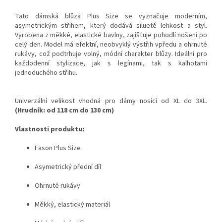
Tato dámská blůza Plus Size se vyznačuje moderním,
asymetrickým střihem, který dodává siluetě lehkost a styl.
Vyrobena z měkké, elastické bavlny, zajišťuje pohodlí nošení po
celý den. Model má efektní, neobvyklý výstřih vpředu a ohrnuté
rukávy, což podtrhuje volný, módní charakter blůzy. Ideální pro
každodenní stylizace, jak s legínami, tak s kalhotami
jednoduchého střihu.
Univerzální velikost vhodná pro dámy nosící od XL do 3XL.
(Hrudník: od 118 cm do 130 cm)
Vlastnosti produktu:
Fason Plus Size
Asymetrický přední díl
Ohrnuté rukávy
Měkký, elastický materiál