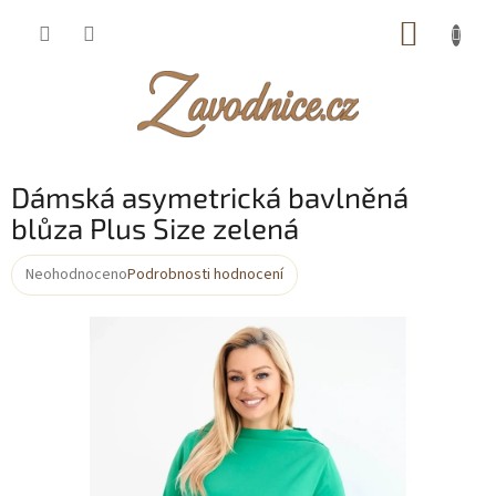
Přejít
NÁKUP
na
obsah
KOŠÍK
Dámská asymetrická bavlněná
blůza Plus Size zelená
Neohodnoceno
Podrobnosti hodnocení
Průměrné
hodnocení
produktu
je
0,0
z
5
hvězdiček.