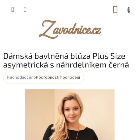
Přejít
NÁKUP
na
obsah
KOŠÍK
Dámská bavlněná blůza Plus Size
asymetrická s náhrdelníkem černá
Neohodnoceno
Podrobnosti hodnocení
Průměrné
hodnocení
produktu
je
0,0
z
5
hvězdiček.