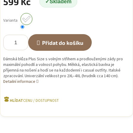
599 Kč
Skladem
Měrná
cena:
Varianta
Přidat do košíku
Dámská blůza Plus Size s volným střihem a prodlouženými zády pro
maximální pohodlí a volnost pohybu. Měkká, elastická bavlna je
příjemná na nošení a hodí se na každodenní i casual outfity. Italské
zpracování. Univerzální velikost pro 2XL–4XL (hrudník cca 140 cm).
Detailní informace
HLÍDAT