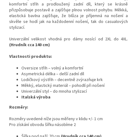
komfortní střih a prodloužený zadní díl, který se krásně
přizpůsobuje postavě a zajišťuje plnou volnost pohybu. Měkká,
elastická bavlna zajišťuje, že blůza je příjemná na nošení a
skvěle se hodí jak na každodenní nošení, tak do casualových
stylizací.
Univerzální velikost vhodná pro dámy nosící od 2XL do 4XL.
(Hrudník cca 140 cm)
Vlastnosti produktu:
Oversize střih – volný a komfortní
Asymetrická délka – delší zadní díl
Lodičkový výstřih – decentně zvýrazňuje krk
Měkký, elastický materiál – pohodlí při nošení
Univerzální styl – do mnoha stylizací
Italská výroba
Rozměry:
Rozměry uvedené níže jsou měřeny v klidu +/- 1 cm
Pro získání obvodu šířku násobíme 2
Šířka pod paží: 70 cm
(Hrudník cca 140 cm)