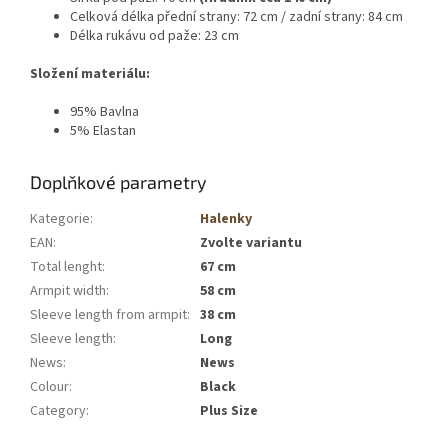
Celková délka přední strany: 72 cm / zadní strany: 84 cm
Délka rukávu od paže: 23 cm
Složení materiálu:
95% Bavlna
5% Elastan
Doplňkové parametry
Kategorie
:
Halenky
EAN
:
Zvolte variantu
Total lenght
:
67 cm
Armpit width
:
58 cm
Sleeve length from armpit
:
38 cm
Sleeve length
:
Long
News
:
News
Colour
:
Black
Category
:
Plus Size