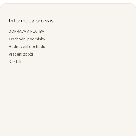
Z
á
p
Informace pro vás
a
DOPRAVA A PLATBA
t
í
Obchodní podmínky
Hodnocení obchodu
Vrácení zboží
Kontakt