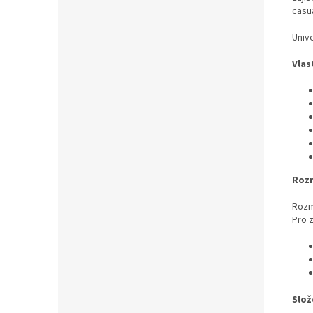
casua
Univ
Vlas
Roz
Rozm
Pro 
Slož