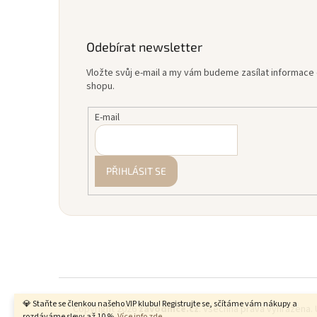
Odebírat newsletter
Vložte svůj e-mail a my vám budeme zasílat informac
shopu.
E-mail
PŘIHLÁSIT SE
💎 Staňte se členkou našeho VIP klubu! Registrujte se, sčítáme vám nákupy a
Copyright 2026
zavodnice.cz
. Všechna práva vyhrazena.
rozdáváme slevy až 10 %.
Více info zde