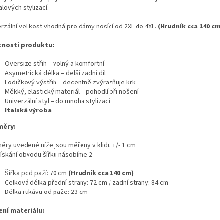
lových stylizací.
erzální velikost vhodná pro dámy nosící od 2XL do 4XL.
(Hrudník cca 140 cm
tnosti produktu:
Oversize střih – volný a komfortní
Asymetrická délka – delší zadní díl
Lodičkový výstřih – decentně zvýrazňuje krk
Měkký, elastický materiál – pohodlí při nošení
Univerzální styl – do mnoha stylizací
Italská výroba
měry:
ěry uvedené níže jsou měřeny v klidu +/- 1 cm
získání obvodu šířku násobíme 2
Šířka pod paží: 70 cm
(Hrudník cca 140 cm)
Celková délka přední strany: 72 cm / zadní strany: 84 cm
Délka rukávu od paže: 23 cm
ení materiálu: