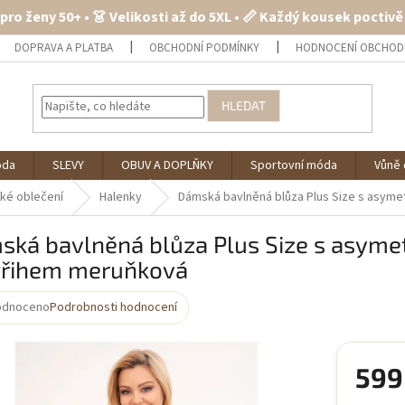
 pro ženy 50+ • 👗 Velikosti až do 5XL • 📏 Každý kousek poctiv
DOPRAVA A PLATBA
OBCHODNÍ PODMÍNKY
HODNOCENÍ OBCHOD
HLEDAT
óda
SLEVY
OBUV A DOPLŇKY
Sportovní móda
Vůně 
ké oblečení
Halenky
Dámská bavlněná blůza Plus Size s asym
ská bavlněná blůza Plus Size s asym
třihem meruňková
odnoceno
Podrobnosti hodnocení
rné
cení
ktu
599