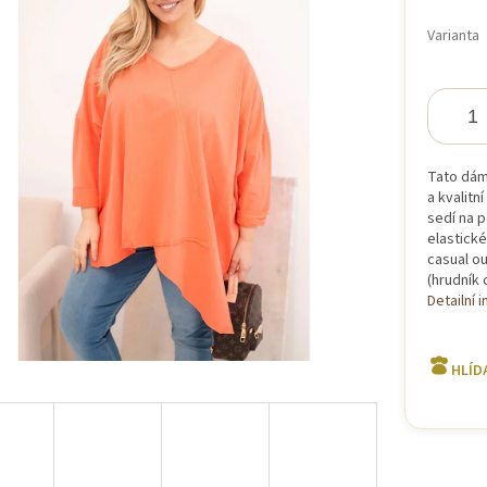
Měrná
cena:
Varianta
iček.
Tato dáms
a kvalitn
sedí na 
elastické
casual ou
(hrudník 
Detailní 
HLÍD