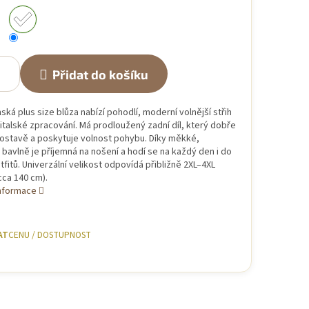
Přidat do košíku
ká plus size blůza nabízí pohodlí, moderní volnější střih
í italské zpracování. Má prodloužený zadní díl, který dobře
postavě a poskytuje volnost pohybu. Díky měkké,
 bavlně je příjemná na nošení a hodí se na každý den i do
tfitů. Univerzální velikost odpovídá přibližně 2XL–4XL
cca 140 cm).
informace
AT