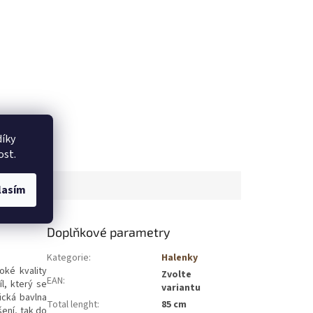
íky
ost.
lasím
Doplňkové parametry
Kategorie
:
Halenky
oké kvality
Zvolte
EAN
:
l, který se
variantu
ická bavlna
Total lenght
:
85 cm
šení, tak do