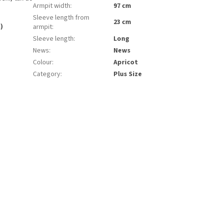
Armpit width
:
97 cm
Sleeve length from
23 cm
)
armpit
:
Sleeve length
:
Long
News
:
News
Colour
:
Apricot
Category
:
Plus Size