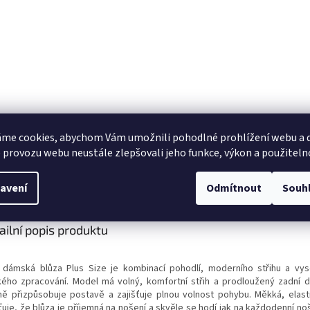
me cookies, abychom Vám umožnili pohodlné prohlížení webu a d
 provozu webu neustále zlepšovali jeho funkce, výkon a použiteln
s
Diskuze
avení
Odmítnout
Souh
ailní popis produktu
 dámská blůza Plus Size je kombinací pohodlí, moderního střihu a vys
ského zpracování. Model má volný, komfortní střih a prodloužený zadní dí
ně přizpůsobuje postavě a zajišťuje plnou volnost pohybu. Měkká, elast
ťuje, že blůza je příjemná na nošení a skvěle se hodí jak na každodenní no