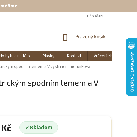
ě měříme
U
VRÁCENÍ ZBOŽÍ
KONTAKT
Přihlášení
NÁKUPNÍ
Prázdný košík
KOŠÍK
do bytu a na tělo
Plavky
Kontakt
Vrácení zboží
O 
etrickým spodním lemem a V výstřihem meruňková
etrickým spodním lemem a V
 Kč
Skladem