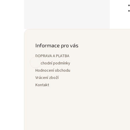
Z
á
p
Informace pro vás
a
DOPRAVA A PLATBA
t
í
Obchodní podmínky
Hodnocení obchodu
Vrácení zboží
Kontakt