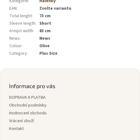
Kategorie
:
Halenky
EAN
:
Zvolte variantu
Total lenght
:
73 cm
Sleeve length
:
Short
Armpit width
:
83 cm
News
:
News
Colour
:
Olive
Category
:
Plus Size
Z
á
p
Informace pro vás
a
DOPRAVA A PLATBA
t
í
Obchodní podmínky
Hodnocení obchodu
Vrácení zboží
Kontakt