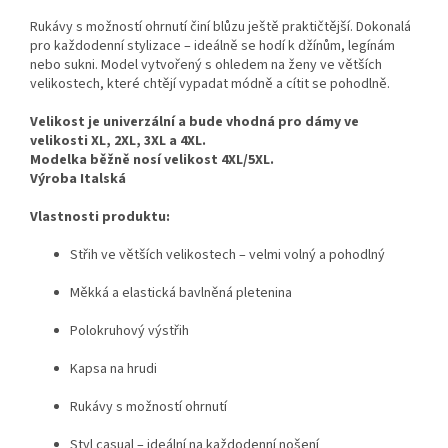
Rukávy s možností ohrnutí činí blůzu ještě praktičtější. Dokonalá
pro každodenní stylizace – ideálně se hodí k džínům, legínám
nebo sukni. Model vytvořený s ohledem na ženy ve větších
velikostech, které chtějí vypadat módně a cítit se pohodlně.
Velikost je univerzální a bude vhodná pro dámy ve
velikosti XL, 2XL, 3XL a 4XL.
Modelka běžně nosí velikost 4XL/5XL.
Výroba Italská
Vlastnosti produktu:
Střih ve větších velikostech – velmi volný a pohodlný
Měkká a elastická bavlněná pletenina
Polokruhový výstřih
Kapsa na hrudi
Rukávy s možností ohrnutí
Styl casual – ideální na každodenní nošení