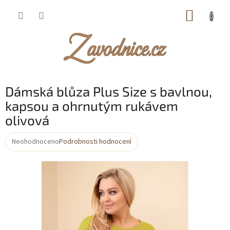
Přejít
NÁKUP
na
obsah
KOŠÍK
Dámská blůza Plus Size s bavlnou,
kapsou a ohrnutým rukávem
olivová
Neohodnoceno
Podrobnosti hodnocení
Průměrné
hodnocení
produktu
je
0,0
z
5
hvězdiček.