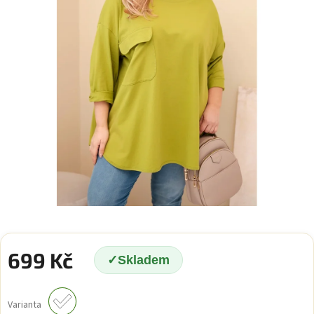
699 Kč
Skladem
Měrná
cena:
Varianta