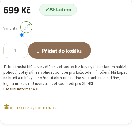
699 Kč
Skladem
Měrná
cena:
Varianta
Přidat do košíku
Tato dámská blůza ve větších velikostech z bavlny s elastanem nabízí
pohodlí, volný střih a volnost pohybu pro každodenní nošení. Má kapsu
na hrudi a rukávy s možností ohrnutí, snadno se kombinuje s džíny,
legínami i sukní. Univerzální velikost sedí pro XL–4XL.
Detailní informace
HLÍDAT