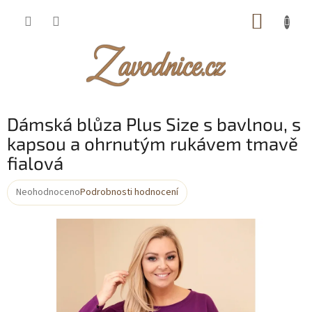
Přejít
NÁKUP
na
obsah
KOŠÍK
Dámská blůza Plus Size s bavlnou, s
kapsou a ohrnutým rukávem tmavě
fialová
Neohodnoceno
Podrobnosti hodnocení
Průměrné
hodnocení
produktu
je
0,0
z
5
hvězdiček.