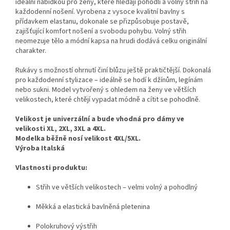
ideální nabídkou pro ženy, které hledají pohodlí a volný střih na
každodenní nošení. Vyrobena z vysoce kvalitní bavlny s
přídavkem elastanu, dokonale se přizpůsobuje postavě,
zajišťující komfort nošení a svobodu pohybu. Volný střih
neomezuje tělo a módní kapsa na hrudi dodává celku originální
charakter.
Rukávy s možností ohrnutí činí blůzu ještě praktičtější. Dokonalá
pro každodenní stylizace – ideálně se hodí k džínům, legínám
nebo sukni. Model vytvořený s ohledem na ženy ve větších
velikostech, které chtějí vypadat módně a cítit se pohodlně.
Velikost je univerzální a bude vhodná pro dámy ve
velikosti XL, 2XL, 3XL a 4XL.
Modelka běžně nosí velikost 4XL/5XL.
Výroba Italská
Vlastnosti produktu:
Střih ve větších velikostech – velmi volný a pohodlný
Měkká a elastická bavlněná pletenina
Polokruhový výstřih