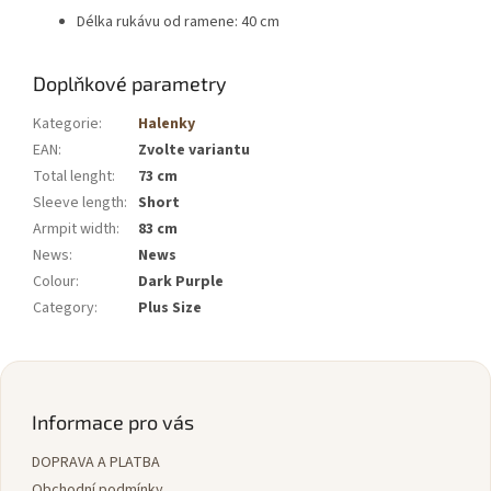
Délka rukávu od ramene: 40 cm
Doplňkové parametry
Kategorie
:
Halenky
EAN
:
Zvolte variantu
Total lenght
:
73 cm
Sleeve length
:
Short
Armpit width
:
83 cm
News
:
News
Colour
:
Dark Purple
Category
:
Plus Size
Z
á
p
Informace pro vás
a
DOPRAVA A PLATBA
t
Obchodní podmínky