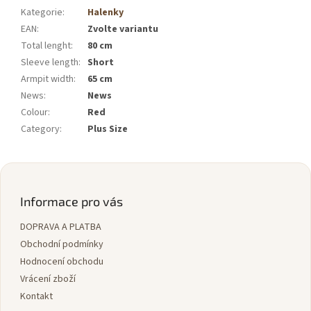
Kategorie
:
Halenky
EAN
:
Zvolte variantu
Total lenght
:
80 cm
Sleeve length
:
Short
Armpit width
:
65 cm
News
:
News
Colour
:
Red
Category
:
Plus Size
Z
á
p
Informace pro vás
a
DOPRAVA A PLATBA
t
í
Obchodní podmínky
Hodnocení obchodu
Vrácení zboží
Kontakt