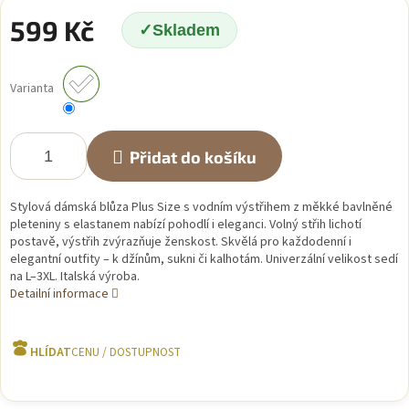
599 Kč
Skladem
Měrná
cena:
Varianta
Přidat do košíku
Stylová dámská blůza Plus Size s vodním výstřihem z měkké bavlněné
pleteniny s elastanem nabízí pohodlí i eleganci. Volný střih lichotí
postavě, výstřih zvýrazňuje ženskost. Skvělá pro každodenní i
elegantní outfity – k džínům, sukni či kalhotám. Univerzální velikost sedí
na L–3XL. Italská výroba.
Detailní informace
HLÍDAT