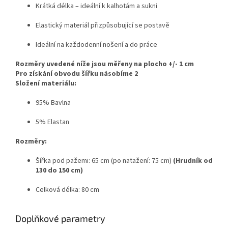
Krátká délka – ideální k kalhotám a sukni
Elastický materiál přizpůsobující se postavě
Ideální na každodenní nošení a do práce
Rozměry uvedené níže jsou měřeny na plocho +/- 1 cm
Pro získání obvodu šířku násobíme 2
Složení materiálu:
95% Bavlna
5% Elastan
Rozměry:
Šířka pod pažemi: 65 cm (po natažení: 75 cm)
(Hrudník od
130 do 150 cm)
Celková délka: 80 cm
Doplňkové parametry