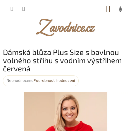
Přejít
NÁKUP
na
obsah
KOŠÍK
Dámská blůza Plus Size s bavlnou
volného střihu s vodním výstřihem
červená
Neohodnoceno
Podrobnosti hodnocení
Průměrné
hodnocení
produktu
je
0,0
z
5
hvězdiček.