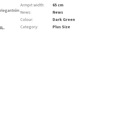
Armpit width
:
65 cm
 elegantním
News
:
News
Colour
:
Dark Green
Category
:
Plus Size
XL.