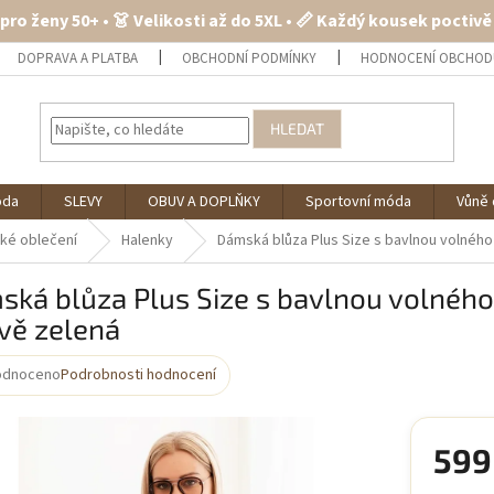
 pro ženy 50+ • 👗 Velikosti až do 5XL • 📏 Každý kousek poctiv
DOPRAVA A PLATBA
OBCHODNÍ PODMÍNKY
HODNOCENÍ OBCHOD
HLEDAT
óda
SLEVY
OBUV A DOPLŇKY
Sportovní móda
Vůně 
ké oblečení
Halenky
Dámská blůza Plus Size s bavlnou volného
ká blůza Plus Size s bavlnou volného
vě zelená
odnoceno
Podrobnosti hodnocení
rné
cení
ktu
599