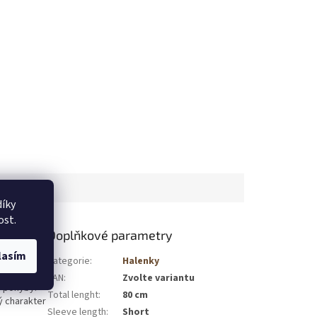
íky
ost.
Doplňkové parametry
lasím
řihem je
Kategorie
:
Halenky
lněná
EAN
:
Zvolte variantu
e pohyby.
Total lenght
:
80 cm
ý charakter
Sleeve length
:
Short