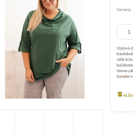
Měrná
cena:
Varianta
iček.
Stylová 
bavlněné 
střih lic
každodenn
Univerzál
Detailní 
HLÍD