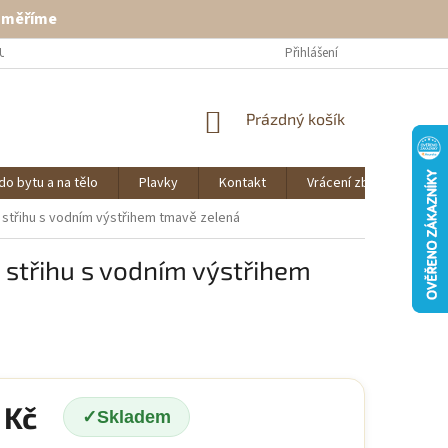
ě měříme
U
VRÁCENÍ ZBOŽÍ
KONTAKT
Přihlášení
NÁKUPNÍ
Prázdný košík
KOŠÍK
do bytu a na tělo
Plavky
Kontakt
Vrácení zboží
O 
 střihu s vodním výstřihem tmavě zelená
 střihu s vodním výstřihem
 Kč
Skladem