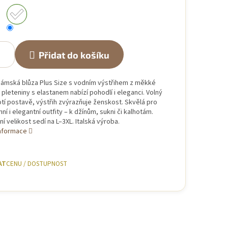
Přidat do košíku
dámská blůza Plus Size s vodním výstřihem z měkké
pleteniny s elastanem nabízí pohodlí i eleganci. Volný
hotí postavě, výstřih zvýrazňuje ženskost. Skvělá pro
í i elegantní outfity – k džínům, sukni či kalhotám.
ní velikost sedí na L–3XL. Italská výroba.
informace
AT