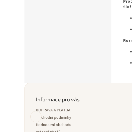
Pro 
Slož
Roz
Z
á
p
Informace pro vás
a
DOPRAVA A PLATBA
t
í
Obchodní podmínky
Hodnocení obchodu