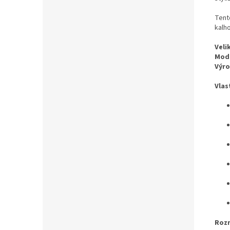
Tent
kalh
Veli
Mode
Výro
Vlas
Rozm