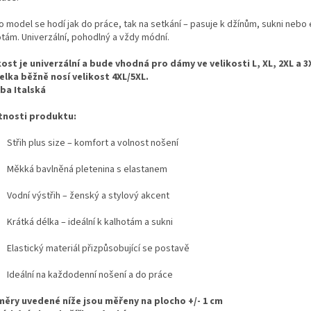
o model se hodí jak do práce, tak na setkání – pasuje k džínům, sukni nebo
otám. Univerzální, pohodlný a vždy módní.
kost je univerzální a bude vhodná pro dámy ve velikosti L, XL, 2XL a 3
lka běžně nosí velikost 4XL/5XL.
ba Italská
tnosti produktu:
Střih plus size – komfort a volnost nošení
Měkká bavlněná pletenina s elastanem
Vodní výstřih – ženský a stylový akcent
Krátká délka – ideální k kalhotám a sukni
Elastický materiál přizpůsobující se postavě
Ideální na každodenní nošení a do práce
ěry uvedené níže jsou měřeny na plocho +/- 1 cm