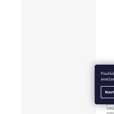
Popi
Používá
analýze
Det
Nast
Styl
vynik
plet
Voln
styli