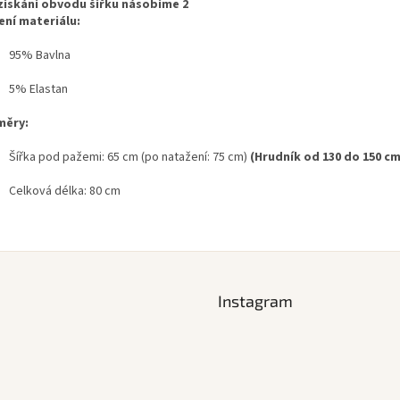
získání obvodu šířku násobíme 2
ení materiálu:
95% Bavlna
5% Elastan
měry:
Šířka pod pažemi: 65 cm (po natažení: 75 cm)
(Hrudník od 130 do 150 cm
Celková délka: 80 cm
Instagram