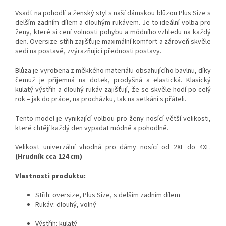
Vsadť na pohodlí a ženský styl s naší dámskou blůzou Plus Size s
delším zadním dílem a dlouhým rukávem. Je to ideální volba pro
ženy, které si cení volnosti pohybu a módního vzhledu na každý
den. Oversize střih zajišťuje maximální komfort a zároveň skvěle
sedí na postavě, zvýrazňující přednosti postavy.
Blůza je vyrobena z měkkého materiálu obsahujícího bavlnu, díky
čemuž je příjemná na dotek, prodyšná a elastická. Klasický
kulatý výstřih a dlouhý rukáv zajišťují, že se skvěle hodí po celý
rok – jak do práce, na procházku, tak na setkání s přáteli.
Tento model je vynikající volbou pro ženy nosící větší velikosti,
které chtějí každý den vypadat módně a pohodlně.
Velikost univerzální vhodná pro dámy nosící od 2XL do 4XL.
(Hrudník cca 124 cm)
Vlastnosti produktu:
Střih: oversize, Plus Size, s delším zadním dílem
Rukáv: dlouhý, volný
Výstřih: kulatý