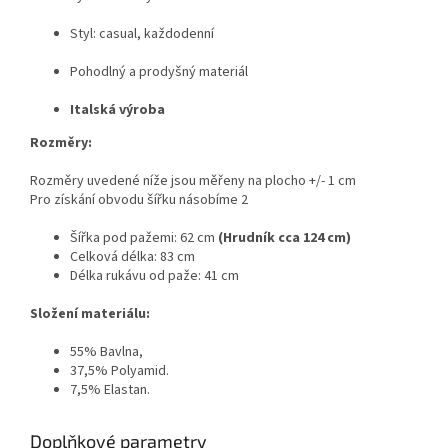
Styl: casual, každodenní
Pohodlný a prodyšný materiál
Italská výroba
Rozměry:
Rozměry uvedené níže jsou měřeny na plocho +/- 1 cm
Pro získání obvodu šířku násobíme 2
Šířka pod pažemi: 62 cm
(Hrudník cca 124 cm)
Celková délka: 83 cm
Délka rukávu od paže: 41 cm
Složení materiálu:
55% Bavlna,
37,5% Polyamid.
7,5% Elastan.
Doplňkové parametry