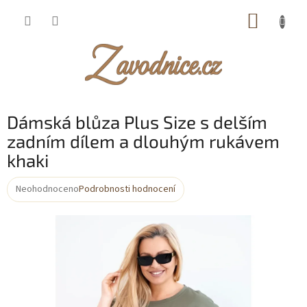
Přejít
NÁKUP
na
obsah
KOŠÍK
Dámská blůza Plus Size s delším
zadním dílem a dlouhým rukávem
khaki
Neohodnoceno
Podrobnosti hodnocení
Průměrné
hodnocení
produktu
je
0,0
z
5
hvězdiček.