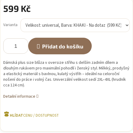
599 Kč
Měrná
cena:
Varianta
Přidat do košíku
Dámská plus size blůza v oversize střihu s delším zadním dílem a
dlouhým rukávem pro maximální pohodlí i ženský styl. Měkký, prodyšný
a elastický materiál s bavlnou, kulatý výstřih – ideální na celoroční
nošení do práce i volný čas. Univerzální velikost sedí 2XL–4XL (hrudník
cca 124 cm).
Detailní informace
HLÍDAT