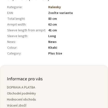
Kategorie
:
Halenky
EAN
:
Zvolte variantu
Total lenght
:
83 cm
Armpit width
:
62 cm
Sleeve length from armpit
:
41 cm
Sleeve length
:
Long
News
:
News
Colour
:
Khaki
Category
:
Plus Size
Z
á
p
Informace pro vás
a
DOPRAVA A PLATBA
t
í
Obchodní podmínky
Hodnocení obchodu
Vrácení zboží