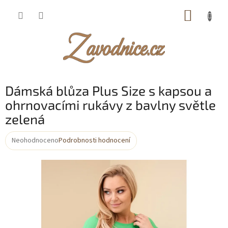
Přejít
NÁKUP
na
obsah
KOŠÍK
Dámská blůza Plus Size s kapsou a
ohrnovacími rukávy z bavlny světle
zelená
Neohodnoceno
Podrobnosti hodnocení
Průměrné
hodnocení
produktu
je
0,0
z
5
hvězdiček.