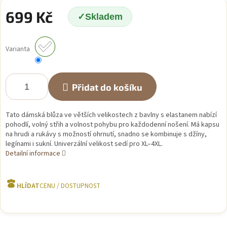
699 Kč
Skladem
Měrná
cena:
Varianta
Přidat do košíku
Tato dámská blůza ve větších velikostech z bavlny s elastanem nabízí
pohodlí, volný střih a volnost pohybu pro každodenní nošení. Má kapsu
na hrudi a rukávy s možností ohrnutí, snadno se kombinuje s džíny,
legínami i sukní. Univerzální velikost sedí pro XL–4XL.
Detailní informace
HLÍDAT