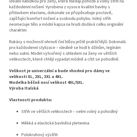
ideální nabídkou pro ženy, které hledají pohodlí a volný střih na
každodenní nošení. Vyrobena z vysoce kvalitní bavlny s
přídavkem elastanu, dokonale se přizpůsobuje postavě,
zajišťující komfort nošení a svobodu pohybu. Volný střih
neomezuje tělo a módní kapsa na hrudi dodává celku originální
charakter.
Rukávy s možností ohrnutí činí blůzu ještě praktičtější. Dokonalá
pro každodenní stylizace – ideálně se hodí k džínům, legínám
nebo sukni. Model vytvořený s ohledem na ženy ve větších
velikostech, které chtějí vypadat módně a cítit se pohodlně.
Velikost je univerzální a bude vhodná pro dámy ve
velikosti XL, 2XL, 3XL a 4XL.
Modelka běžně nosí velikost 4XL/5XL.
Výroba Italská
Vlastnosti produktu:
Střih ve větších velikostech – velmi volný a pohodlný
Měkká a elastická bavlněná pletenina
Polokruhový výstřih