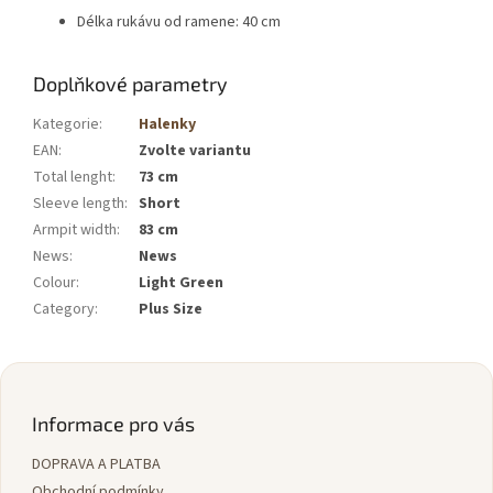
Délka rukávu od ramene: 40 cm
Doplňkové parametry
Kategorie
:
Halenky
EAN
:
Zvolte variantu
Total lenght
:
73 cm
Sleeve length
:
Short
Armpit width
:
83 cm
News
:
News
Colour
:
Light Green
Category
:
Plus Size
Z
á
p
Informace pro vás
a
DOPRAVA A PLATBA
t
Obchodní podmínky