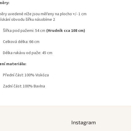
měry:
ěry uvedené níže jsou měřeny na plocho +/- 1 cm
získání obvodu šířku násobíme 2
Šířka pod pažemi: 54 cm
(Hrudník cca 108 cm)
Celková délka: 66 cm
Délka rukávu od paže: 45 cm
ení materiálu:
Přední část: 100% Viskóza
Zadní část: 100% Bavlna
Instagram