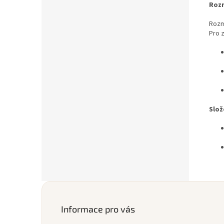
Roz
Rozm
Pro 
Slož
Z
á
p
Informace pro vás
a