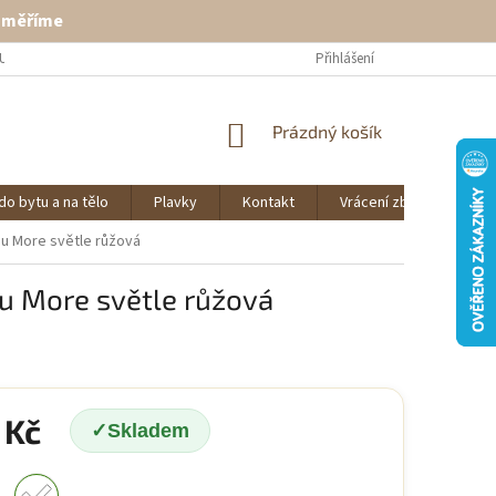
ě měříme
U
VRÁCENÍ ZBOŽÍ
KONTAKT
Přihlášení
NÁKUPNÍ
Prázdný košík
KOŠÍK
do bytu a na tělo
Plavky
Kontakt
Vrácení zboží
O 
ou More světle růžová
u More světle růžová
 Kč
Skladem