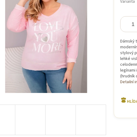
Varianta
iček.
Dámský t
moderním
stylový p
lehké vis
celodenní
legínami 
(hrudník 
Detailní 
HLÍD