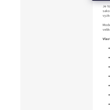
Je t
sako.
vyzko
Mode
velik
Vlas