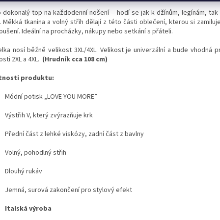
o dokonalý top na každodenní nošení – hodí se jak k džínům, legínám, tak 
 Měkká tkanina a volný střih dělají z této části oblečení, kterou si zamiluj
ušení. Ideální na procházky, nákupy nebo setkání s přáteli.
lka nosí běžně velikost 3XL/4XL.
Velikost je univerzální a bude vhodná 
osti 2XL a 4XL.
(Hrudník cca 108 cm)
tnosti produktu:
Módní potisk „LOVE YOU MORE”
Výstřih V, který zvýrazňuje krk
Přední část z lehké viskózy, zadní část z bavlny
Volný, pohodlný střih
Dlouhý rukáv
Jemná, surová zakončení pro stylový efekt
Italská výroba