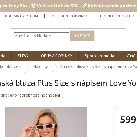
 pro ženy 50+ • 👗 Velikosti až do 5XL • 📏 Každý kousek poctiv
DOPRAVA A PLATBA
OBCHODNÍ PODMÍNKY
HODNOCENÍ OBCHOD
HLEDAT
óda
SLEVY
OBUV A DOPLŇKY
Sportovní móda
Vůně 
ké oblečení
Halenky
Dámská blůza Plus Size s nápisem Love Y
ká blůza Plus Size s nápisem Love Yo
odnoceno
Podrobnosti hodnocení
rné
cení
ktu
599
Měrná
cena: