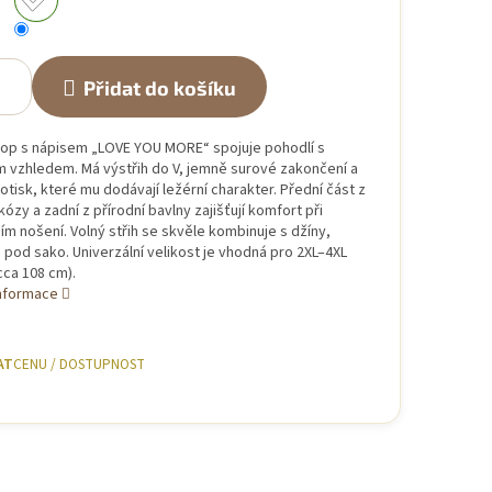
Přidat do košíku
op s nápisem „LOVE YOU MORE“ spojuje pohodlí s
 vzhledem. Má výstřih do V, jemně surové zakončení a
otisk, které mu dodávají ležérní charakter. Přední část z
kózy a zadní z přírodní bavlny zajišťují komfort při
m nošení. Volný střih se skvěle kombinuje s džíny,
i pod sako. Univerzální velikost je vhodná pro 2XL–4XL
cca 108 cm).
informace
AT