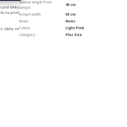
Sleeve length from
45 cm
i pod lehký
armpit
:
ete na první
Armpit width
:
55 cm
News
:
News
Colour
:
Light Pink
pro dámy ve
Category
:
Plus Size