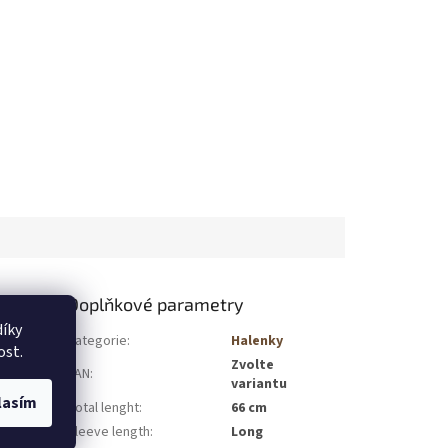
Doplňkové parametry
íky
Kategorie
:
Halenky
ost.
ženy, které
Zvolte
EAN
:
azňuje krk,
variantu
 charakter.
lasím
Total lenght
:
66 cm
t z přírodní
Sleeve length
:
Long