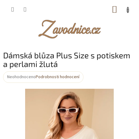
Přejít
NÁKUP
na
obsah
KOŠÍK
Dámská blůza Plus Size s potiskem
a perlami žlutá
Neohodnoceno
Podrobnosti hodnocení
Průměrné
hodnocení
produktu
je
0,0
z
5
hvězdiček.