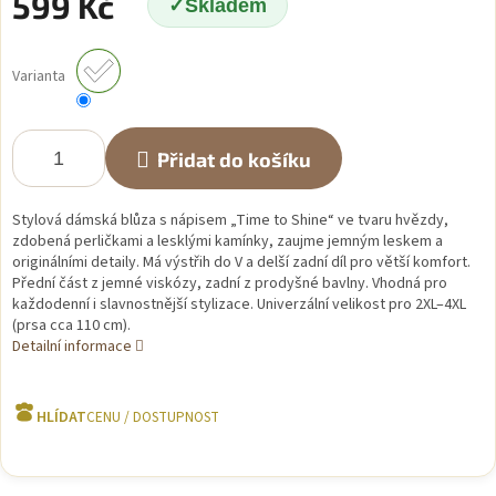
599 Kč
Skladem
Měrná
cena:
Varianta
Přidat do košíku
Stylová dámská blůza s nápisem „Time to Shine“ ve tvaru hvězdy,
zdobená perličkami a lesklými kamínky, zaujme jemným leskem a
originálními detaily. Má výstřih do V a delší zadní díl pro větší komfort.
Přední část z jemné viskózy, zadní z prodyšné bavlny. Vhodná pro
každodenní i slavnostnější stylizace. Univerzální velikost pro 2XL–4XL
(prsa cca 110 cm).
Detailní informace
HLÍDAT