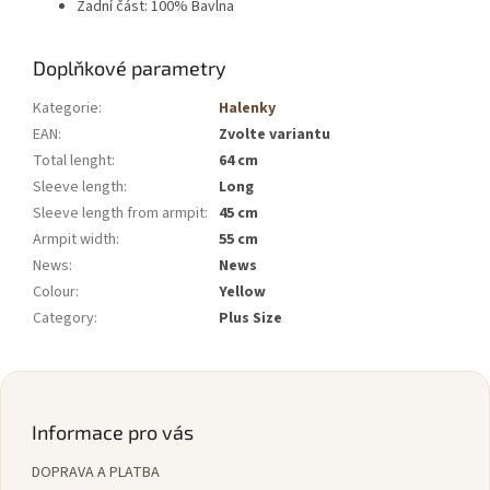
Zadní část: 100% Bavlna
Doplňkové parametry
Kategorie
:
Halenky
EAN
:
Zvolte variantu
Total lenght
:
64 cm
Sleeve length
:
Long
Sleeve length from armpit
:
45 cm
Armpit width
:
55 cm
News
:
News
Colour
:
Yellow
Category
:
Plus Size
Z
á
p
Informace pro vás
a
DOPRAVA A PLATBA
t