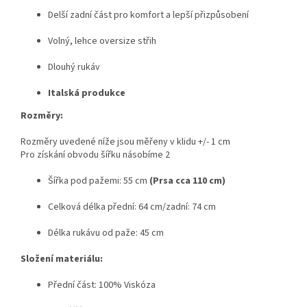
Delší zadní část pro komfort a lepší přizpůsobení
Volný, lehce oversize střih
Dlouhý rukáv
Italská produkce
Rozměry:
Rozměry uvedené níže jsou měřeny v klidu +/- 1 cm
Pro získání obvodu šířku násobíme 2
Šířka pod pažemi: 55 cm
(Prsa cca 110 cm)
Celková délka přední: 64 cm/zadní: 74 cm
Délka rukávu od paže: 45 cm
Složení materiálu:
Přední část: 100% Viskóza