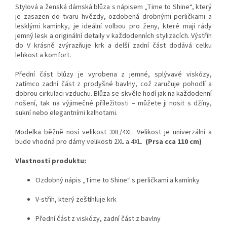
Stylová a ženská dámská blůza s nápisem „Time to Shine“, který
je zasazen do tvaru hvězdy, ozdobená drobnými perličkami a
lesklými kamínky, je ideální volbou pro ženy, které mají rády
jemný lesk a originální detaily v každodenních stylizacích. Výstřih
do V krásně zvýrazňuje krk a delší zadní část dodává celku
lehkost a komfort.
Přední část blůzy je vyrobena z jemné, splývavé viskózy,
zatímco zadní část z prodyšné bavlny, což zaručuje pohodlí a
dobrou cirkulaci vzduchu. Blůza se skvěle hodí jak na každodenní
nošení, tak na výjimečné příležitosti – můžete ji nosit s džíny,
sukní nebo elegantními kalhotami.
Modelka běžně nosí velikost 3XL/4XL.
Velikost je univerzální a
bude vhodná pro dámy velikosti 2XL a 4XL.
(Prsa cca 110 cm)
Vlastnosti produktu:
Ozdobný nápis „Time to Shine“ s perličkami a kamínky
V-střih, který zeštíhluje krk
Přední část z viskózy, zadní část z bavlny