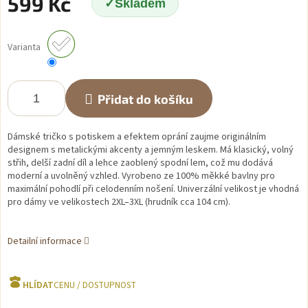
599 Kč
Skladem
Měrná
cena:
Varianta
Přidat do košíku
Dámské tričko s potiskem a efektem oprání zaujme originálním
designem s metalickými akcenty a jemným leskem. Má klasický, volný
střih, delší zadní díl a lehce zaoblený spodní lem, což mu dodává
moderní a uvolněný vzhled. Vyrobeno ze 100% měkké bavlny pro
maximální pohodlí při celodenním nošení. Univerzální velikost je vhodná
pro dámy ve velikostech 2XL–3XL (hrudník cca 104 cm).
Detailní informace
HLÍDAT