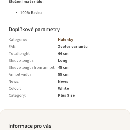
Složení materiálu:
100% Bavlna
Doplňkové parametry
Kategorie
:
Halenky
EAN
:
Zvolte variantu
Total lenght
:
66 cm
Sleeve length
:
Long
Sleeve length from armpit
:
45 cm
Armpit width
:
55 cm
News
:
News
Colour
:
White
Category
:
Plus Size
Z
á
p
Informace pro vás