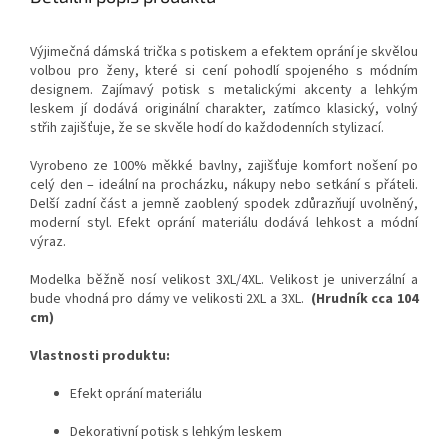
Výjimečná dámská trička s potiskem a efektem oprání je skvělou
volbou pro ženy, které si cení pohodlí spojeného s módním
designem. Zajímavý potisk s metalickými akcenty a lehkým
leskem jí dodává originální charakter, zatímco klasický, volný
střih zajišťuje, že se skvěle hodí do každodenních stylizací.
Vyrobeno ze 100% měkké bavlny, zajišťuje komfort nošení po
celý den – ideální na procházku, nákupy nebo setkání s přáteli.
Delší zadní část a jemně zaoblený spodek zdůrazňují uvolněný,
moderní styl. Efekt oprání materiálu dodává lehkost a módní
výraz.
Modelka běžně nosí velikost 3XL/4XL.
Velikost je univerzální a
bude vhodná pro dámy ve velikosti 2XL a 3XL.
(Hrudník cca 104
cm)
Vlastnosti produktu:
Efekt oprání materiálu
Dekorativní potisk s lehkým leskem