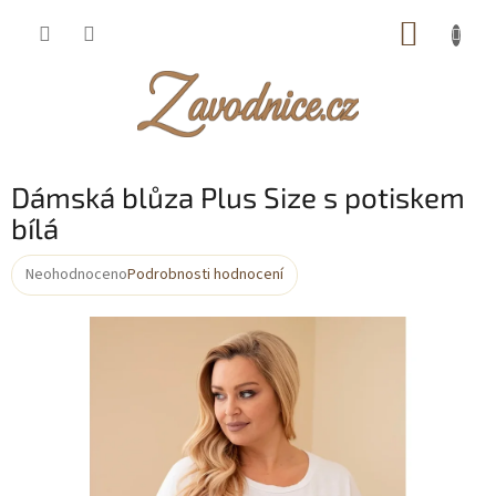
Přejít
NÁKUP
na
obsah
KOŠÍK
Dámská blůza Plus Size s potiskem
bílá
Neohodnoceno
Podrobnosti hodnocení
Průměrné
hodnocení
produktu
je
0,0
z
5
hvězdiček.