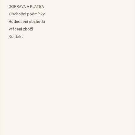
a
DOPRAVA A PLATBA
t
í
Obchodní podmínky
Hodnocení obchodu
Vrácení zboží
Kontakt