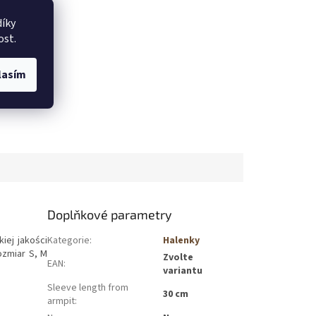
íky
ost.
lasím
Doplňkové parametry
iej jakości
Kategorie
:
Halenky
ozmiar S, M
Zvolte
EAN
:
variantu
Sleeve length from
30 cm
armpit
: