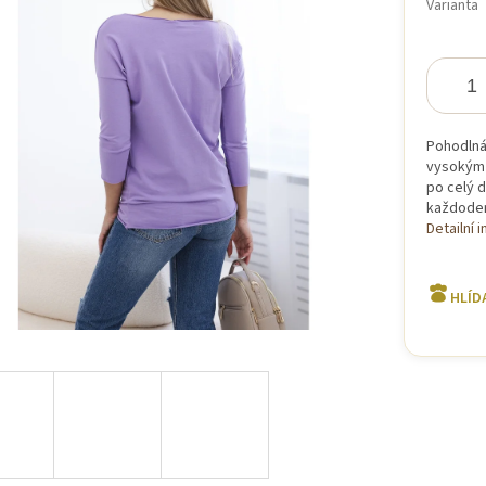
Varianta
iček.
Pohodlná 
vysokým p
po celý d
každodenn
Detailní 
HLÍD