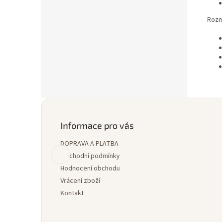
Rozm
Z
á
p
Informace pro vás
a
DOPRAVA A PLATBA
t
í
Obchodní podmínky
Hodnocení obchodu
Vrácení zboží
Kontakt