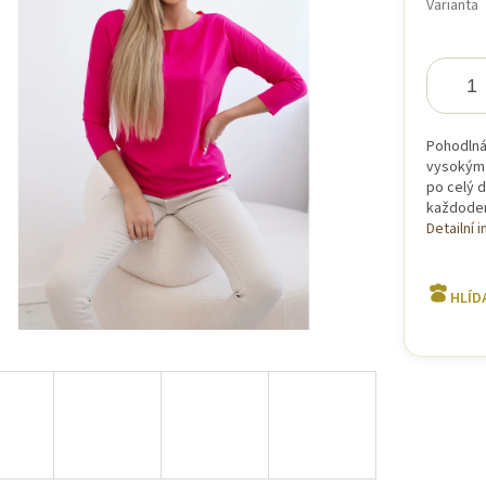
Varianta
iček.
Pohodlná 
vysokým p
po celý d
každodenn
Detailní 
HLÍD