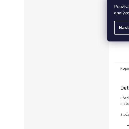
Používá
analýze
Nast
Popi
Det
Před
mater
Slože