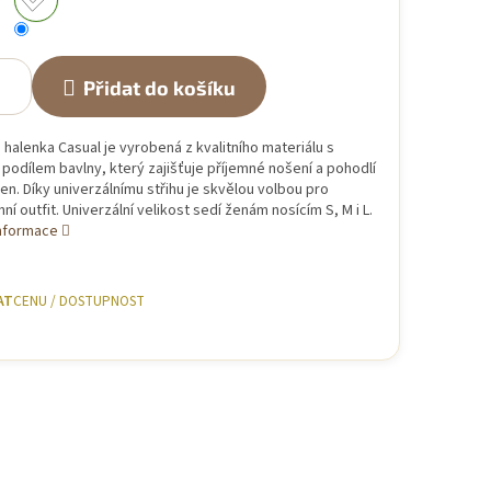
Přidat do košíku
halenka Casual je vyrobená z kvalitního materiálu s
odílem bavlny, který zajišťuje příjemné nošení a pohodlí
en. Díky univerzálnímu střihu je skvělou volbou pro
í outfit. Univerzální velikost sedí ženám nosícím S, M i L.
informace
AT