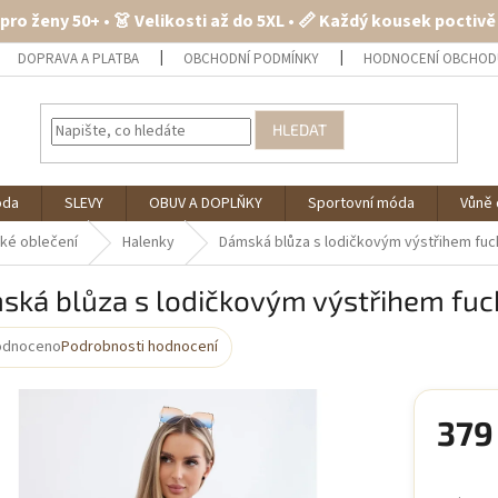
 pro ženy 50+ • 👗 Velikosti až do 5XL • 📏 Každý kousek poctiv
DOPRAVA A PLATBA
OBCHODNÍ PODMÍNKY
HODNOCENÍ OBCHOD
HLEDAT
óda
SLEVY
OBUV A DOPLŇKY
Sportovní móda
Vůně 
ké oblečení
Halenky
Dámská blůza s lodičkovým výstřihem fuc
ská blůza s lodičkovým výstřihem fuc
odnoceno
Podrobnosti hodnocení
rné
cení
ktu
379
Měrná
cena: