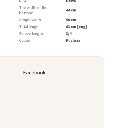
News
:
News
The width of the
44 cm
bottom
:
Armpit width
:
50 cm
Total lenght
:
63 cm [eng]
Sleeve length
:
3/4
Colour
:
Fuchsia
Facebook