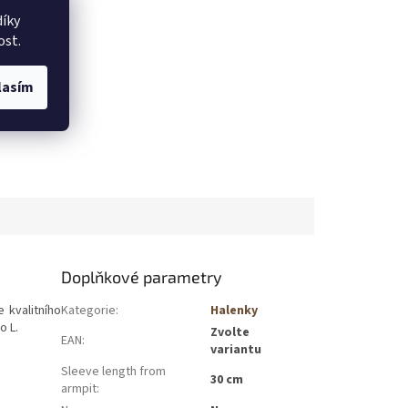
íky
ost.
lasím
Doplňkové parametry
 kvalitního
Kategorie
:
Halenky
o L.
Zvolte
EAN
:
variantu
Sleeve length from
30 cm
armpit
: