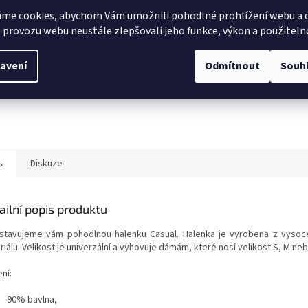
me cookies, abychom Vám umožnili pohodlné prohlížení webu a d
 provozu webu neustále zlepšovali jeho funkce, výkon a použiteln
avení
Odmítnout
Souh
s
Diskuze
ailní popis produktu
stavujeme vám pohodlnou halenku Casual. Halenka je vyrobena z vysoce
iálu. Velikost je univerzální a vyhovuje dámám, které nosí velikost S, M neb
ní:
90% bavlna,