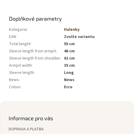
Doplňkové parametry
Kategorie
:
Halenky
EAN
:
Zvolte variantu
Total lenght
:
55 cm
Sleeve length from armpit
:
46 cm
Sleeve length from shoulder
:
61 cm
Armpit width
:
35 cm
Sleeve length
:
Long
News
:
News
Colour
:
Ecru
Z
á
p
Informace pro vás
a
DOPRAVA A PLATBA
t