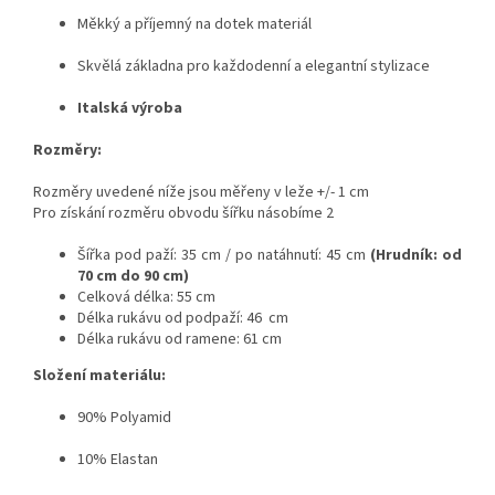
Měkký a příjemný na dotek materiál
Skvělá základna pro každodenní a elegantní stylizace
Italská výroba
Rozměry:
Rozměry uvedené níže jsou měřeny v leže +/- 1 cm
Pro získání rozměru obvodu šířku násobíme 2
Šířka pod paží: 35 cm / po natáhnutí: 45 cm
(Hrudník: od
70 cm do 90 cm)
Celková délka: 55 cm
Délka rukávu od podpaží: 46 cm
Délka rukávu od ramene: 61 cm
Složení materiálu:
90% Polyamid
10% Elastan