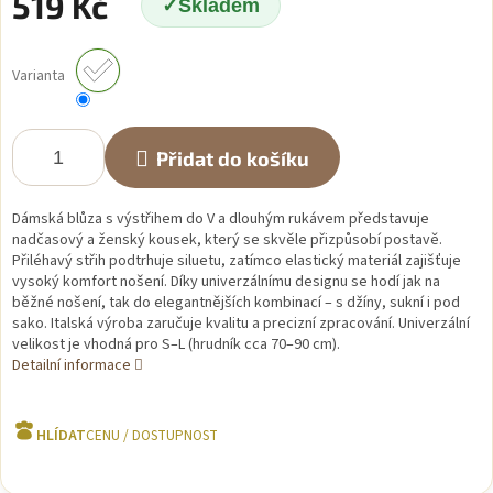
519 Kč
Skladem
Měrná
cena:
Varianta
Přidat do košíku
Dámská blůza s výstřihem do V a dlouhým rukávem představuje
nadčasový a ženský kousek, který se skvěle přizpůsobí postavě.
Přiléhavý střih podtrhuje siluetu, zatímco elastický materiál zajišťuje
vysoký komfort nošení. Díky univerzálnímu designu se hodí jak na
běžné nošení, tak do elegantnějších kombinací – s džíny, sukní i pod
sako. Italská výroba zaručuje kvalitu a precizní zpracování. Univerzální
velikost je vhodná pro S–L (hrudník cca 70–90 cm).
Detailní informace
HLÍDAT