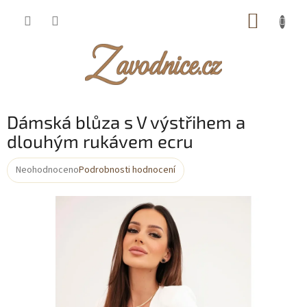
Přejít
NÁKUP
na
obsah
KOŠÍK
Dámská blůza s V výstřihem a
dlouhým rukávem ecru
Neohodnoceno
Podrobnosti hodnocení
Průměrné
hodnocení
produktu
je
0,0
z
5
hvězdiček.