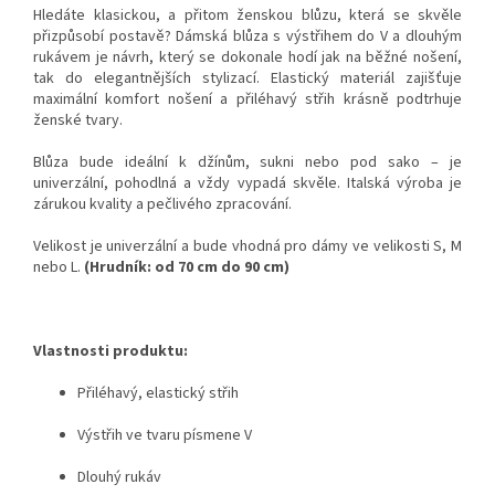
Hledáte klasickou, a přitom ženskou blůzu, která se skvěle
přizpůsobí postavě? Dámská blůza s výstřihem do V a dlouhým
rukávem je návrh, který se dokonale hodí jak na běžné nošení,
tak do elegantnějších stylizací. Elastický materiál zajišťuje
maximální komfort nošení a přiléhavý střih krásně podtrhuje
ženské tvary.
Blůza bude ideální k džínům, sukni nebo pod sako – je
univerzální, pohodlná a vždy vypadá skvěle. Italská výroba je
zárukou kvality a pečlivého zpracování.
Velikost je univerzální a bude vhodná pro dámy ve velikosti S, M
nebo L.
(Hrudník: od 70 cm do 90 cm)
Vlastnosti produktu:
Přiléhavý, elastický střih
Výstřih ve tvaru písmene V
Dlouhý rukáv