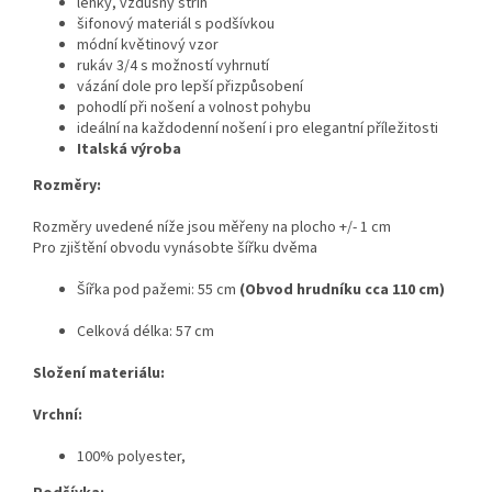
lehký, vzdušný střih
šifonový materiál s podšívkou
módní květinový vzor
rukáv 3/4 s možností vyhrnutí
vázání dole pro lepší přizpůsobení
pohodlí při nošení a volnost pohybu
ideální na každodenní nošení i pro elegantní příležitosti
Italská výroba
Rozměry:
Rozměry uvedené níže jsou měřeny na plocho +/- 1 cm
Pro zjištění obvodu vynásobte šířku dvěma
Šířka pod pažemi: 55 cm
(Obvod hrudníku cca 110 cm)
Celková délka: 57 cm
Složení materiálu:
Vrchní:
100% polyester,