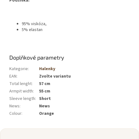
Podšívka:
95% viskóza,
5% elastan
Doplňkové parametry
Kategorie
:
Halenky
EAN
:
Zvolte variantu
Total lenght
:
57 cm
Armpit width
:
55 cm
Sleeve length
:
Short
News
:
News
Colour
:
Orange
Z
á