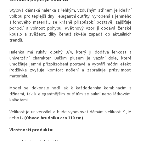
Stylová dámská halenka s lehkým, vzdušným střihem je ideální
volbou pro teplejší dny i elegantní outfity. Vyrobená z jemného
šifonového materiálu se krásně přizpůsobí postavě, zajišťuje
pohodlí a volnost pohybu. Květinový vzor jí dodává ženské
kouzlo a svěžest, díky čemuž skvěle zapadá do aktuálních
trendů.
Halenka má rukáv dlouhý 3/4, který jí dodává lehkost a
univerzální charakter. Dalším plusem je vázání dole, které
umožňuje jemné přizpůsobení postavě a vytváří módní efekt.
Podšívka zvyšuje komfort nošení a zabraňuje průsvitnosti
materiálu.
Model se dokonale hodí jak k každodenním kombinacím s
džínami, tak k elegantnějším outfitům se sukní nebo látkovými
kalhotami.
Velikost je univerzální a bude vyhovovat dámám velikosti S, M
nebo L
.
(Obvod hrudníku cca 110 cm)
Vlastnosti produktu: