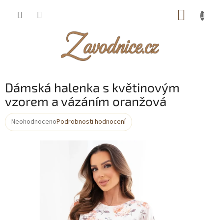
Přejít
NÁKUP
na
obsah
KOŠÍK
Dámská halenka s květinovým
vzorem a vázáním oranžová
Neohodnoceno
Podrobnosti hodnocení
Průměrné
hodnocení
produktu
je
0,0
z
5
hvězdiček.