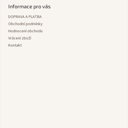
p
Informace pro vás
a
DOPRAVA A PLATBA
t
í
Obchodní podmínky
Hodnocení obchodu
Vrácení zboží
Kontakt