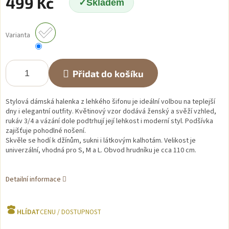
499 Kč
Skladem
Měrná
cena:
Varianta
Přidat do košíku
Stylová dámská halenka z lehkého šifonu je ideální volbou na teplejší
dny i elegantní outfity. Květinový vzor dodává ženský a svěží vzhled,
rukáv 3/4 a vázání dole podtrhují její lehkost i moderní styl. Podšívka
zajišťuje pohodlné nošení.
Skvěle se hodí k džínům, sukni i látkovým kalhotám. Velikost je
univerzální, vhodná pro S, M a L. Obvod hrudníku je cca 110 cm.
Detailní informace
HLÍDAT