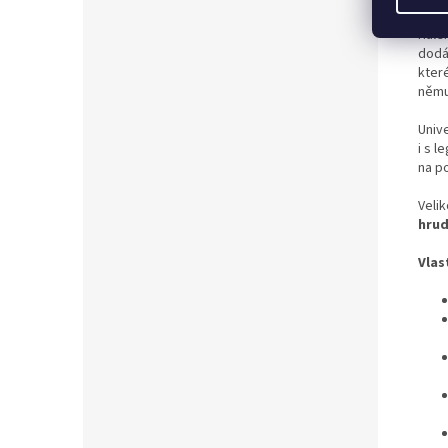
Hale
dodá
které
němu
Unive
i s l
na p
Veli
hrud
Vlas