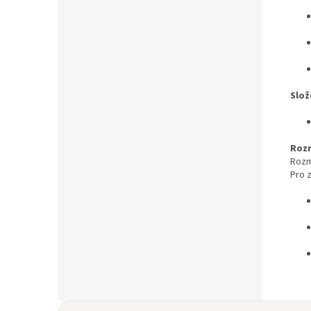
Slož
Roz
Rozm
Pro 
Z