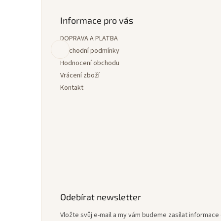
á
p
Informace pro vás
a
DOPRAVA A PLATBA
t
í
Obchodní podmínky
Hodnocení obchodu
Vrácení zboží
Kontakt
Odebírat newsletter
Vložte svůj e-mail a my vám budeme zasílat informac