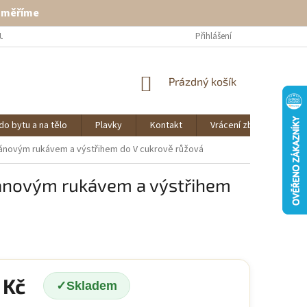
ě měříme
U
VRÁCENÍ ZBOŽÍ
KONTAKT
Přihlášení
NÁKUPNÍ
Prázdný košík
KOŠÍK
do bytu a na tělo
Plavky
Kontakt
Vrácení zboží
O 
lánovým rukávem a výstřihem do V cukrově růžová
lánovým rukávem a výstřihem
 Kč
Skladem