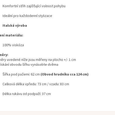
Komfortní střih zajišťující volnost pohybu
Ideální pro každodenní stylizace
Italská výroba
ení materiálu:
100% viskóza
měry:
ěry uvedené níže jsou měřeny na plocho +/- 1 cm
získání obvodu šířku vynásobte dvěma
Šířka pod pažemi: 62 cm
(Obvod hrudníku cca 124 cm)
Celková délka vpředu: 73 cm / vzadu: 83 cm
Délka rukávu od podpaží: 37 cm