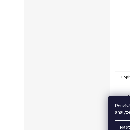
Popi
Det
Používá
analýze
Eleg
oceň
čemuž
Nast
svob