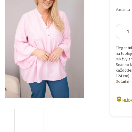
Měrná
cena:
Varianta
iček.
Elegantní
na teplej
rukávy s 
Snadno k
každodenn
124 cm).
Detailní 
HLÍD