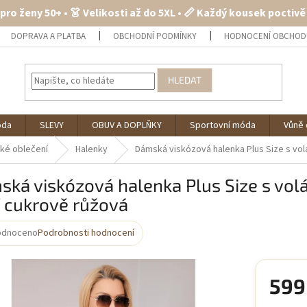
 pro ženy 50+ • 👗 Velikosti až do 5XL • 📏 Každý kousek poctiv
DOPRAVA A PLATBA
OBCHODNÍ PODMÍNKY
HODNOCENÍ OBCHOD
HLEDAT
óda
SLEVY
OBUV A DOPLŇKY
Sportovní móda
Vůně 
ké oblečení
Halenky
Dámská viskózová halenka Plus Size s vo
ská viskózová halenka Plus Size s vo
 cukrově růžová
odnoceno
Podrobnosti hodnocení
rné
cení
ktu
599