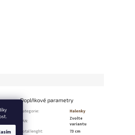
Doplňkové parametry
íky
Kategorie
:
Halenky
ost.
ženy, které
Zvolte
EAN
:
skózy, díky
variantu
ih zajišťuje
Total lenght
:
73 cm
lasím