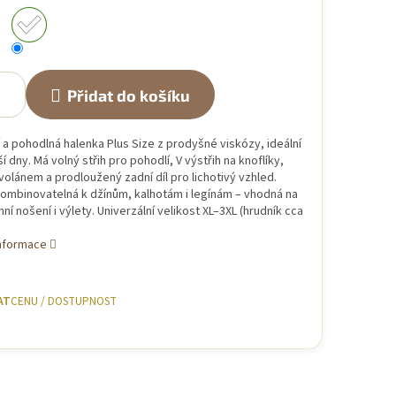
Přidat do košíku
 a pohodlná halenka Plus Size z prodyšné viskózy, ideální
ší dny. Má volný střih pro pohodlí, V výstřih na knoflíky,
volánem a prodloužený zadní díl pro lichotivý vzhled.
ombinovatelná k džínům, kalhotám i legínám – vhodná na
í nošení i výlety. Univerzální velikost XL–3XL (hrudník cca
informace
AT