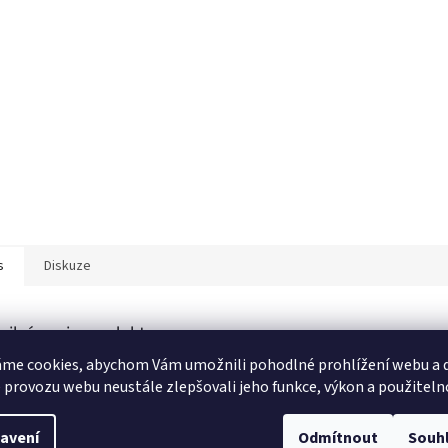
s
Diskuze
ailní popis produktu
me cookies, abychom Vám umožnili pohodlné prohlížení webu a d
 provozu webu neustále zlepšovali jeho funkce, výkon a použiteln
antní a velmi pohodlná dámská halenka Plus Size je ideální volbou pro 
ují styl, komfort a lehkost materiálů. Model je vyroben z prodyšné vi
 je velmi příjemný na pokožce a skvěle se hodí do teplejších dnů. Volný stř
avení
Odmítnout
Souh
odu pohybu a hezky padne na postavu.