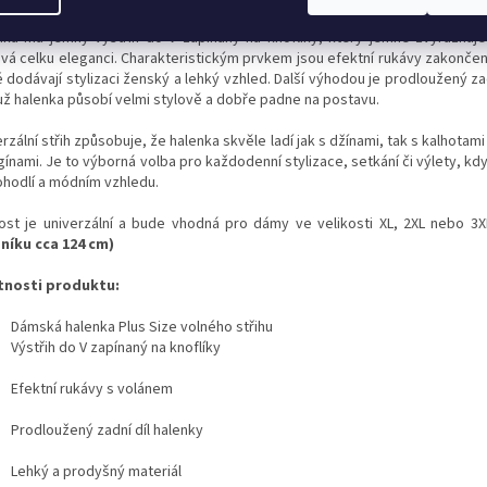
nka má jemný výstřih do V zapínaný na knoflíky, který jemně zvýrazňuje l
vá celku eleganci. Charakteristickým prvkem jsou efektní rukávy zakonče
 dodávají stylizaci ženský a lehký vzhled. Další výhodou je prodloužený zad
ž halenka působí velmi stylově a dobře padne na postavu.
rzální střih způsobuje, že halenka skvěle ladí jak s džínami, tak s kalhotami
egínami. Je to výborná volba pro každodenní stylizace, setkání či výlety, kd
ohodlí a módním vzhledu.
kost je univerzální a bude vhodná pro dámy ve velikosti XL, 2XL nebo 3
níku cca 124 cm)
tnosti produktu:
Dámská halenka Plus Size volného střihu
Výstřih do V zapínaný na knoflíky
Efektní rukávy s volánem
Prodloužený zadní díl halenky
Lehký a prodyšný materiál