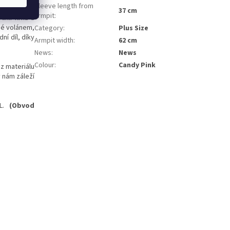
Sleeve length from
37 cm
armpit
:
inii krku a
né volánem,
Category
:
Plus Size
ní díl, díky
Armpit width
:
62 cm
News
:
News
Colour
:
Candy Pink
 z materiálu
y nám záleží
XL.
(Obvod