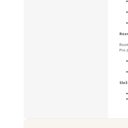
Roz
Rozm
Pro 
Slož
Z
á