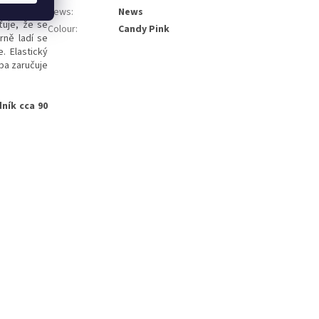
News
:
News
ťuje, že se
Colour
:
Candy Pink
rně ladí se
. Elastický
oba zaručuje
ník cca 90