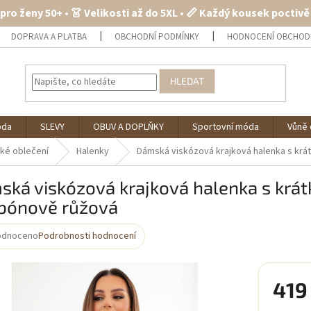
 pro ženy 50+ • 👗 Velikosti až do 5XL • 📏 Každý kousek poctiv
DOPRAVA A PLATBA
OBCHODNÍ PODMÍNKY
HODNOCENÍ OBCHOD
HLEDAT
óda
SLEVY
OBUV A DOPLŇKY
Sportovní móda
Vůně 
ké oblečení
Halenky
Dámská viskózová krajková halenka s kr
ská viskózová krajková halenka s krá
bónově růžová
odnoceno
Podrobnosti hodnocení
rné
cení
ktu
419