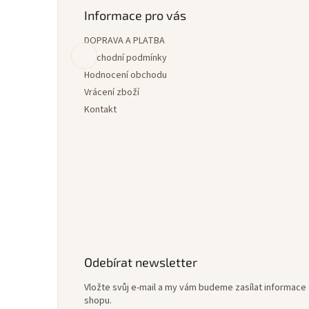
p
Informace pro vás
a
DOPRAVA A PLATBA
t
í
Obchodní podmínky
Hodnocení obchodu
Vrácení zboží
Kontakt
Odebírat newsletter
Vložte svůj e-mail a my vám budeme zasílat informac
shopu.