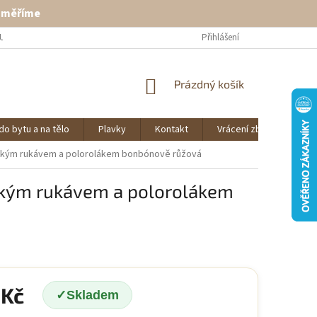
ě měříme
U
VRÁCENÍ ZBOŽÍ
KONTAKT
Přihlášení
NÁKUPNÍ
Prázdný košík
KOŠÍK
do bytu a na tělo
Plavky
Kontakt
Vrácení zboží
O 
átkým rukávem a polorolákem bonbónově růžová
tkým rukávem a polorolákem
 Kč
Skladem