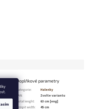
Doplňkové parametry
íky
Kategorie
:
Halenky
ost.
eňují jemný
EAN
:
Zvolte variantu
ným vzorem,
Total lenght
:
63 cm [eng]
rásně padne
lasím
Armpit width
:
45 cm