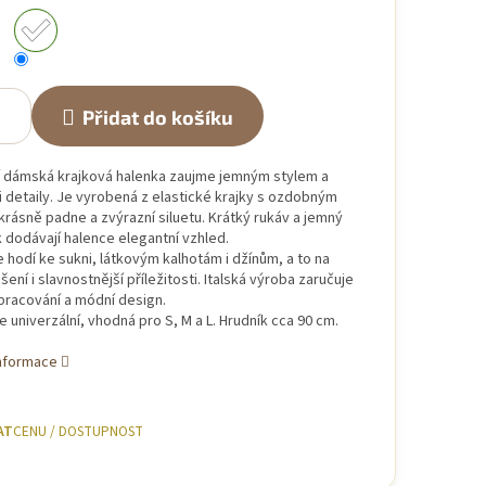
Přidat do košíku
í dámská krajková halenka zaujme jemným stylem a
 detaily. Je vyrobená z elastické krajky s ozdobným
rásně padne a zvýrazní siluetu. Krátký rukáv a jemný
 dodávají halence elegantní vzhled.
 hodí ke sukni, látkovým kalhotám i džínům, a to na
ení i slavnostnější příležitosti. Italská výroba zaručuje
zpracování a módní design.
je univerzální, vhodná pro S, M a L. Hrudník cca 90 cm.
informace
AT