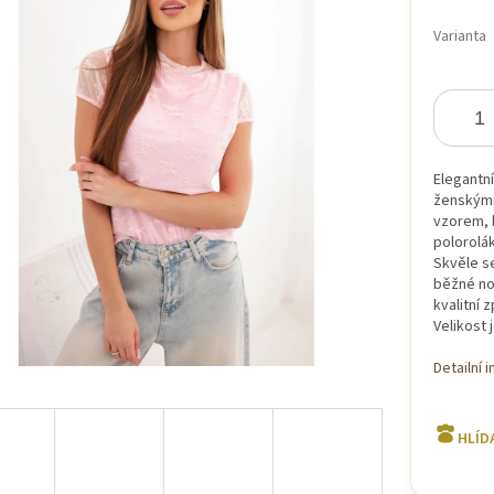
Měrná
cena:
Varianta
iček.
Elegantn
ženskými
vzorem, k
polorolák
Skvěle se
běžné noš
kvalitní 
Velikost 
Detailní 
HLÍD