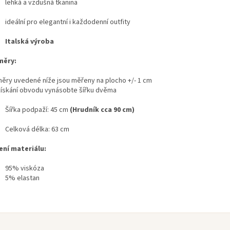
lehká a vzdušná tkanina
ideální pro elegantní i každodenní outfity
Italská výroba
měry:
ěry uvedené níže jsou měřeny na plocho +/- 1 cm
získání obvodu vynásobte šířku dvěma
Šířka podpaží: 45 cm
(Hrudník cca 90 cm)
Celková délka: 63 cm
ení materiálu:
95% viskóza
5% elastan