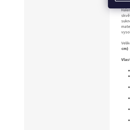
Hale
skvě
sukn
mate
vyso
Veli
cm)
Vlas