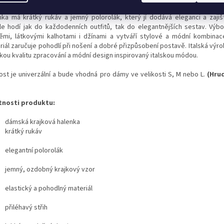
nka má krátký rukáv a jemný polorolák, který jí dodává eleganci a zajiš
le hodí jak do každodenních outfitů, tak do elegantnějších sestav. Výbo
ěmi, látkovými kalhotami i džínami a vytváří stylové a módní kombinace
riál zaručuje pohodlí při nošení a dobré přizpůsobení postavě. Italská výr
kou kvalitu zpracování a módní design inspirovaný italskou módou.
kost je univerzální a bude vhodná pro dámy ve velikosti S, M nebo L.
(Hrud
tnosti produktu:
dámská krajková halenka
krátký rukáv
elegantní polorolák
jemný, ozdobný krajkový vzor
elastický a pohodlný materiál
přiléhavý střih