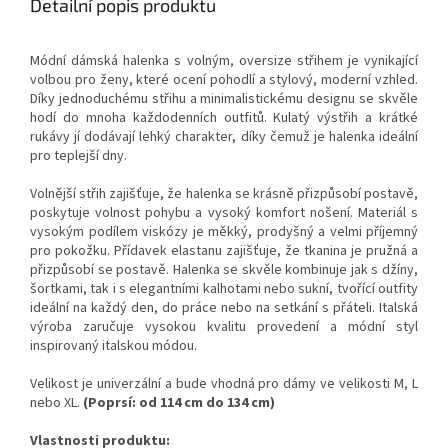
Detailní popis produktu
Módní dámská halenka s volným, oversize střihem je vynikající
volbou pro ženy, které ocení pohodlí a stylový, moderní vzhled.
Díky jednoduchému střihu a minimalistickému designu se skvěle
hodí do mnoha každodenních outfitů. Kulatý výstřih a krátké
rukávy jí dodávají lehký charakter, díky čemuž je halenka ideální
pro teplejší dny.
Volnější střih zajišťuje, že halenka se krásně přizpůsobí postavě,
poskytuje volnost pohybu a vysoký komfort nošení. Materiál s
vysokým podílem viskózy je měkký, prodyšný a velmi příjemný
pro pokožku. Přídavek elastanu zajišťuje, že tkanina je pružná a
přizpůsobí se postavě. Halenka se skvěle kombinuje jak s džíny,
šortkami, tak i s elegantními kalhotami nebo sukní, tvořící outfity
ideální na každý den, do práce nebo na setkání s přáteli. Italská
výroba zaručuje vysokou kvalitu provedení a módní styl
inspirovaný italskou módou.
Velikost je univerzální a bude vhodná pro dámy ve velikosti M, L
nebo XL.
(Poprsí: od 114 cm do 134 cm)
Vlastnosti produktu: