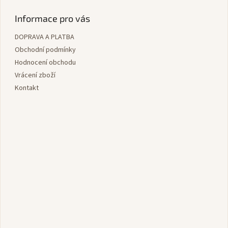
á
p
Informace pro vás
a
DOPRAVA A PLATBA
t
í
Obchodní podmínky
Hodnocení obchodu
Vrácení zboží
Kontakt