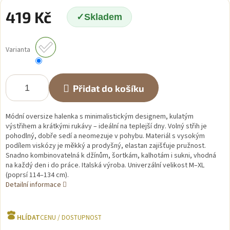
419 Kč
Skladem
Měrná
cena:
Varianta
Přidat do košíku
Módní oversize halenka s minimalistickým designem, kulatým
výstřihem a krátkými rukávy – ideální na teplejší dny. Volný střih je
pohodlný, dobře sedí a neomezuje v pohybu. Materiál s vysokým
podílem viskózy je měkký a prodyšný, elastan zajišťuje pružnost.
Snadno kombinovatelná k džínům, šortkám, kalhotám i sukni, vhodná
na každý den i do práce. Italská výroba. Univerzální velikost M–XL
(poprsí 114–134 cm).
Detailní informace
HLÍDAT