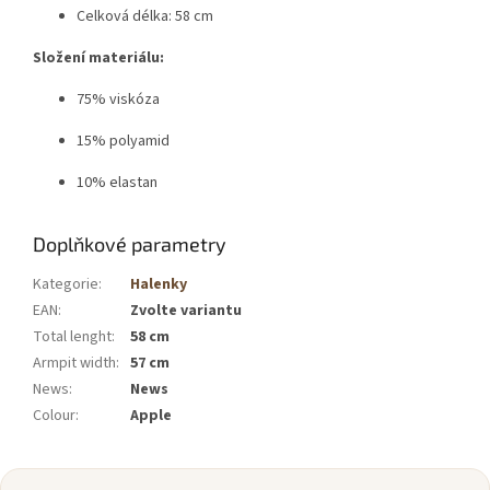
Celková délka: 58 cm
Složení materiálu:
75% viskóza
15% polyamid
10% elastan
Doplňkové parametry
Kategorie
:
Halenky
EAN
:
Zvolte variantu
Total lenght
:
58 cm
Armpit width
:
57 cm
News
:
News
Colour
:
Apple
Z