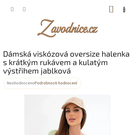
Přejít
NÁKUP
na
obsah
KOŠÍK
Dámská viskózová oversize halenka
s krátkým rukávem a kulatým
výstřihem jablková
Neohodnoceno
Podrobnosti hodnocení
Průměrné
hodnocení
produktu
je
0,0
z
5
hvězdiček.