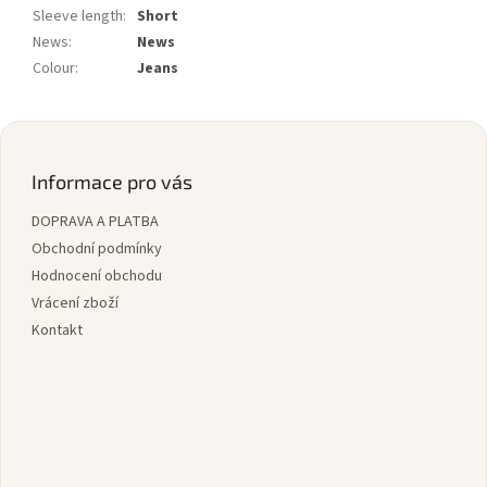
Sleeve length
:
Short
News
:
News
Colour
:
Jeans
Z
á
p
Informace pro vás
a
DOPRAVA A PLATBA
t
í
Obchodní podmínky
Hodnocení obchodu
Vrácení zboží
Kontakt