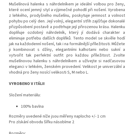
Mušelínová halenka s náhrdelníkem je ideální volbou pro ženy,
které ocení jemný styl a výjimečné pohodlí při nošení. Vyrobena
z lehkého, prodyšného mušelínu, poskytuje jemnost a volnost
pohybu po celý den. Její volný, elegantní střih zajišťuje dokonalé
přizpůsobení postavě a podtrhuje její přirozenou krásu. Halenku
doplňuje ozdobný náhrdelník, který jí dodává charakter a
eliminuje potřebu dalších doplňků. Tento model se skvěle hodí
jak na každodenní nošení, tak i na formálnější příležitosti. Můžete
ji kombinovat s džíny, elegantními kalhotami nebo sukní a
vytvořit tak perfektní outfit pro každou příležitost. Zvolte
mušelínovou halenku s náhrdelníkem a užívejte si nadčasovou
eleganci v lehkém, ženském provedení. Velikost je univerzální a
vhodná pro ženy nosící velikosti S, M nebo L.
VYROBENO V ITÁLII
Složení materiálu:
100% bavlna
Rozměry uvedené níže jsou měřeny naplocho +/- 1 cm
Pro získání obvodu šířku násobíme 2
Rozměry: