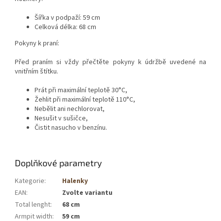
Šířka v podpaží: 59 cm
Celková délka: 68 cm
Pokyny k praní:
Před praním si vždy přečtěte pokyny k údržbě uvedené na
vnitřním štítku.
Prát při maximální teplotě 30°C,
Žehlit při maximální teplotě 110°C,
Nebělit ani nechlorovat,
Nesušit v sušičce,
Čistit nasucho v benzínu.
Doplňkové parametry
Kategorie
:
Halenky
EAN
:
Zvolte variantu
Total lenght
:
68 cm
Armpit width
:
59 cm