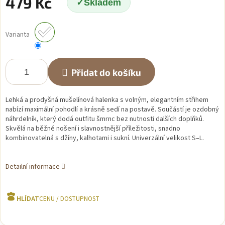
479 Kč
Skladem
Měrná
cena:
Varianta
Přidat do košíku
Lehká a prodyšná mušelínová halenka s volným, elegantním střihem
nabízí maximální pohodlí a krásně sedí na postavě. Součástí je ozdobný
náhrdelník, který dodá outfitu šmrnc bez nutnosti dalších doplňků.
Skvělá na běžné nošení i slavnostnější příležitosti, snadno
kombinovatelná s džíny, kalhotami i sukní. Univerzální velikost S–L.
Detailní informace
HLÍDAT