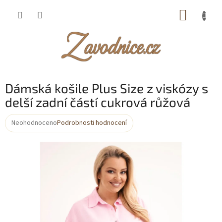
Přejít
NÁKUP
na
obsah
KOŠÍK
Dámská košile Plus Size z viskózy s
delší zadní částí cukrová růžová
Neohodnoceno
Podrobnosti hodnocení
Průměrné
hodnocení
produktu
je
0,0
z
5
hvězdiček.