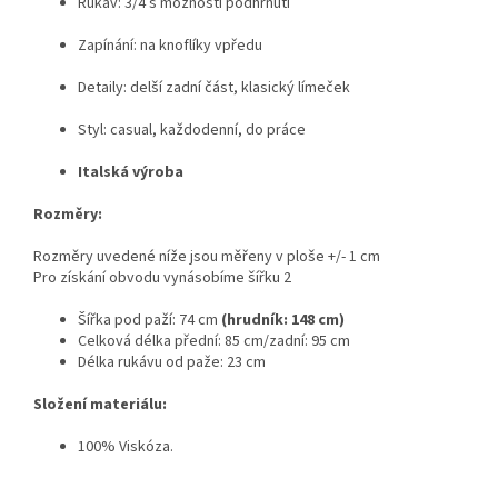
Rukáv: 3/4 s možností podhrnutí
Zapínání: na knoflíky vpředu
Detaily: delší zadní část, klasický límeček
Styl: casual, každodenní, do práce
Italská výroba
Rozměry:
Rozměry uvedené níže jsou měřeny v ploše +/- 1 cm
Pro získání obvodu vynásobíme šířku 2
Šířka pod paží: 74 cm
(hrudník: 148 cm)
Celková délka přední: 85 cm/zadní: 95 cm
Délka rukávu od paže: 23 cm
Složení materiálu:
100% Viskóza.