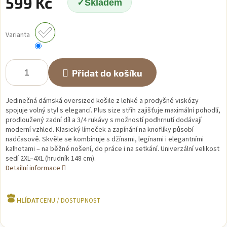
599 Kč
Skladem
Měrná
cena:
Varianta
Přidat do košíku
Jedinečná dámská oversized košile z lehké a prodyšné viskózy
spojuje volný styl s elegancí. Plus size střih zajišťuje maximální pohodlí,
prodloužený zadní díl a 3/4 rukávy s možností podhrnutí dodávají
moderní vzhled. Klasický límeček a zapínání na knoflíky působí
nadčasově. Skvěle se kombinuje s džínami, legínami i elegantními
kalhotami – na běžné nošení, do práce i na setkání. Univerzální velikost
sedí 2XL–4XL (hrudník 148 cm).
Detailní informace
HLÍDAT