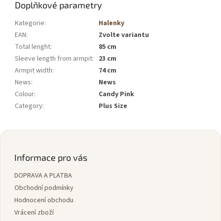
Doplňkové parametry
Kategorie
:
Halenky
EAN
:
Zvolte variantu
Total lenght
:
85 cm
Sleeve length from armpit
:
23 cm
Armpit width
:
74 cm
News
:
News
Colour
:
Candy Pink
Category
:
Plus Size
Z
á
p
Informace pro vás
a
DOPRAVA A PLATBA
t
í
Obchodní podmínky
Hodnocení obchodu
Vrácení zboží