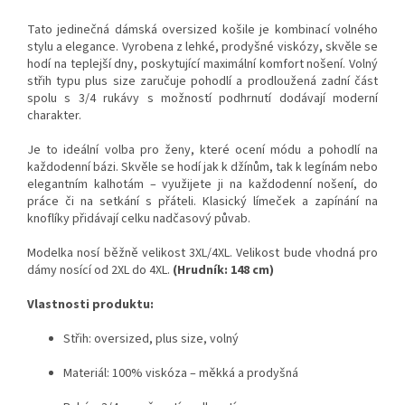
Tato jedinečná dámská oversized košile je kombinací volného
stylu a elegance. Vyrobena z lehké, prodyšné viskózy, skvěle se
hodí na teplejší dny, poskytující maximální komfort nošení. Volný
střih typu plus size zaručuje pohodlí a prodloužená zadní část
spolu s 3/4 rukávy s možností podhrnutí dodávají moderní
charakter.
Je to ideální volba pro ženy, které ocení módu a pohodlí na
každodenní bázi. Skvěle se hodí jak k džínům, tak k legínám nebo
elegantním kalhotám – využijete ji na každodenní nošení, do
práce či na setkání s přáteli. Klasický límeček a zapínání na
knoflíky přidávají celku nadčasový půvab.
Modelka nosí běžně velikost 3XL/4XL. Velikost bude vhodná pro
dámy nosící od 2XL do 4XL.
(Hrudník: 148 cm)
Vlastnosti produktu:
Střih: oversized, plus size, volný
Materiál: 100% viskóza – měkká a prodyšná