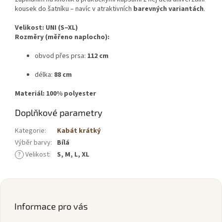
kousek do šatníku – navíc v atraktivních
barevných variantách
.
Velikost:
UNI (S–XL)
Rozměry (měřeno naplocho):
obvod přes prsa:
112 cm
délka:
88 cm
Materiál:
100% polyester
Doplňkové parametry
Kategorie
:
Kabát krátký
Výběr barvy
:
Bílá
?
Velikost
:
S, M, L, XL
Z
á
p
Informace pro vás
a