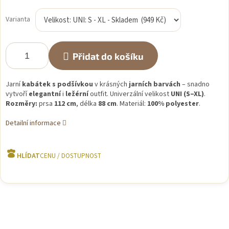
Měrná
cena:
Varianta
Přidat do košíku
Jarní
kabátek s podšívkou
v krásných
jarních barvách
– snadno
vytvoří
elegantní
i
ležérní
outfit. Univerzální velikost
UNI (S–XL)
.
Rozměry:
prsa
112 cm
, délka
88 cm
. Materiál:
100% polyester
.
Detailní informace
HLÍDAT