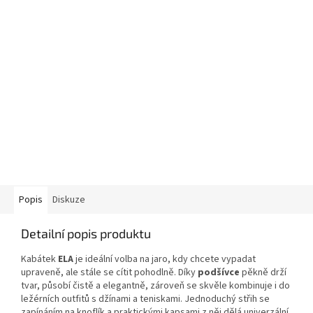
Popis
Diskuze
Detailní popis produktu
Kabátek
ELA
je ideální volba na jaro, kdy chcete vypadat
upraveně, ale stále se cítit pohodlně. Díky
podšívce
pěkně drží
tvar, působí čistě a elegantně, zároveň se skvěle kombinuje i do
ležérních outfitů s džínami a teniskami. Jednoduchý střih se
zapínáním na knoflík a praktickými kapsami z něj dělá univerzální