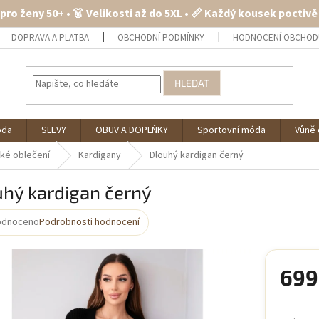
 pro ženy 50+ • 👗 Velikosti až do 5XL • 📏 Každý kousek poctiv
DOPRAVA A PLATBA
OBCHODNÍ PODMÍNKY
HODNOCENÍ OBCHOD
HLEDAT
óda
SLEVY
OBUV A DOPLŇKY
Sportovní móda
Vůně 
ké oblečení
Kardigany
Dlouhý kardigan černý
uhý kardigan černý
odnoceno
Podrobnosti hodnocení
rné
cení
ktu
699
Měrná
cena: