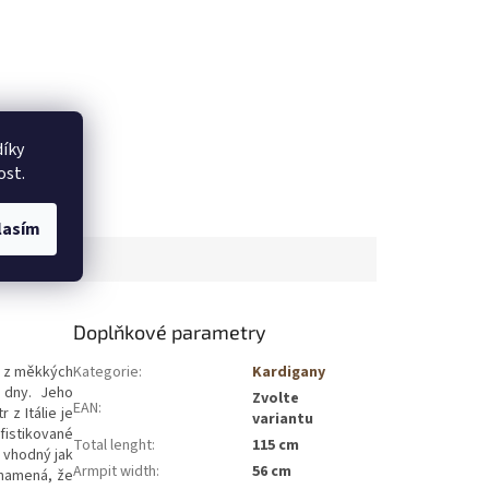
íky
ost.
lasím
Doplňkové parametry
ný z měkkých
Kategorie
:
Kardigany
 dny. Jeho
Zvolte
EAN
:
 z Itálie je
variantu
fistikované
Total lenght
:
115 cm
 vhodný jak
Armpit width
:
56 cm
znamená, že