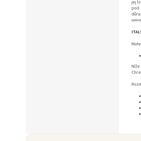
jej l
pod 
důraz
unive
ITA
Mater
Níže
Chce
Rozm
Z