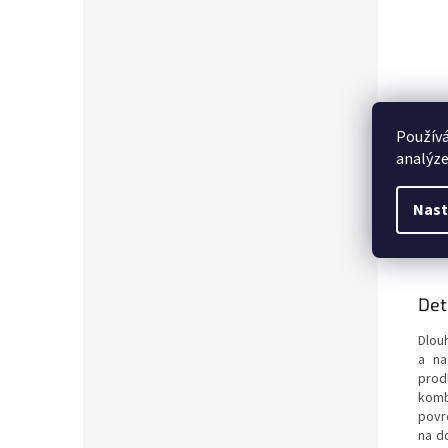
Používá
analýze
Nast
Popi
Det
Dlou
a na
prod
komb
povr
na d