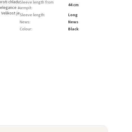
proti chladu
Sleeve length from
44 cm
 elegance a
armpit
:
 Velikost je
Sleeve length
:
Long
News
:
News
Colour
:
Black