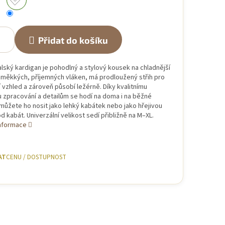
Přidat do košíku
alský kardigan je pohodlný a stylový kousek na chladnější
z měkkých, příjemných vláken, má prodloužený střih pro
 vzhled a zároveň působí ležérně. Díky kvalitnímu
 zpracování a detailům se hodí na doma i na běžné
můžete ho nosit jako lehký kabátek nebo jako hřejivou
d kabát. Univerzální velikost sedí přibližně na M–XL.
informace
AT