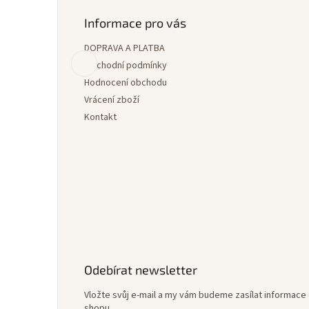
á
p
Informace pro vás
a
DOPRAVA A PLATBA
t
í
Obchodní podmínky
Hodnocení obchodu
Vrácení zboží
Kontakt
Odebírat newsletter
Vložte svůj e-mail a my vám budeme zasílat informac
shopu.