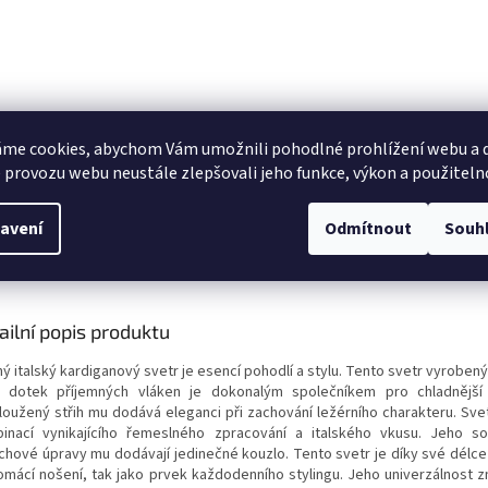
me cookies, abychom Vám umožnili pohodlné prohlížení webu a d
 provozu webu neustále zlepšovali jeho funkce, výkon a použiteln
avení
Odmítnout
Souh
s
Diskuze
ailní popis produktu
hý italský kardiganový svetr je esencí pohodlí a stylu. Tento svetr vyrobe
 dotek příjemných vláken je dokonalým společníkem pro chladnější
loužený střih mu dodává eleganci při zachování ležérního charakteru. Svetr
inací vynikajícího řemeslného zpracování a italského vkusu. Jeho so
chové úpravy mu dodávají jedinečné kouzlo. Tento svetr je díky své délce
omácí nošení, tak jako prvek každodenního stylingu. Jeho univerzálnost 