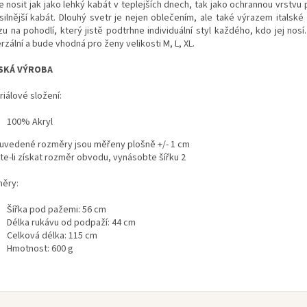
ze nosit jak jako lehký kabát v teplejších dnech, tak jako ochrannou vrstvu 
silnější kabát. Dlouhý svetr je nejen oblečením, ale také výrazem italské
u na pohodlí, který jistě podtrhne individuální styl každého, kdo jej nosí.
rzální a bude vhodná pro ženy velikosti M, L, XL.
LSKÁ VÝROBA
iálové složení:
100% Akryl
 uvedené rozměry jsou měřeny plošně +/- 1 cm
te-li získat rozměr obvodu, vynásobte šířku 2
ěry:
Šířka pod pažemi: ​​56 cm
Délka rukávu od podpaží: 44 cm
Celková délka: 115 cm
Hmotnost: 600 g