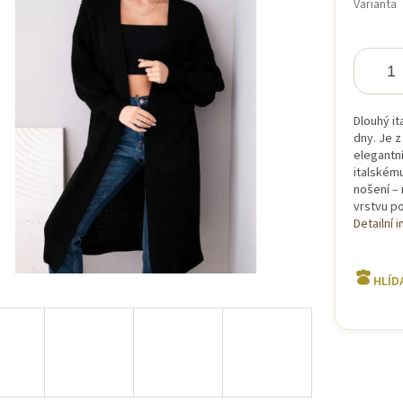
Varianta
iček.
Dlouhý it
dny. Je 
elegantní
italskému
nošení – 
vrstvu po
Detailní 
HLÍD