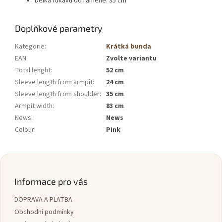
Délka rukávu od ramene: 35 cm
Doplňkové parametry
Kategorie
:
Krátká bunda
EAN
:
Zvolte variantu
Total lenght
:
52 cm
Sleeve length from armpit
:
24 cm
Sleeve length from shoulder
:
35 cm
Armpit width
:
83 cm
News
:
News
Colour
:
Pink
Z
á
p
Informace pro vás
a
DOPRAVA A PLATBA
t
í
Obchodní podmínky