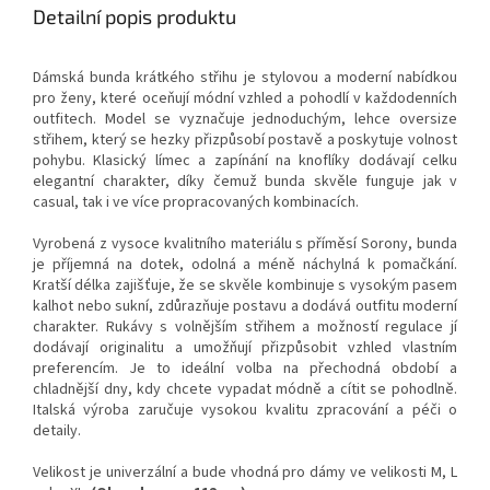
Detailní popis produktu
Dámská bunda krátkého střihu je stylovou a moderní nabídkou
pro ženy, které oceňují módní vzhled a pohodlí v každodenních
outfitech. Model se vyznačuje jednoduchým, lehce oversize
střihem, který se hezky přizpůsobí postavě a poskytuje volnost
pohybu. Klasický límec a zapínání na knoflíky dodávají celku
elegantní charakter, díky čemuž bunda skvěle funguje jak v
casual, tak i ve více propracovaných kombinacích.
Vyrobená z vysoce kvalitního materiálu s příměsí Sorony, bunda
je příjemná na dotek, odolná a méně náchylná k pomačkání.
Kratší délka zajišťuje, že se skvěle kombinuje s vysokým pasem
kalhot nebo sukní, zdůrazňuje postavu a dodává outfitu moderní
charakter. Rukávy s volnějším střihem a možností regulace jí
dodávají originalitu a umožňují přizpůsobit vzhled vlastním
preferencím. Je to ideální volba na přechodná období a
chladnější dny, kdy chcete vypadat módně a cítit se pohodlně.
Italská výroba zaručuje vysokou kvalitu zpracování a péči o
detaily.
Velikost je univerzální a bude vhodná pro dámy ve velikosti M, L