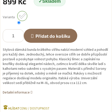
899 Kč
Skladem
Měrná
cena:
Varianta
Přidat do košíku
Stylová dámská bunda krátkého střihu nabízí moderní vzhled a pohodlí
pro každý den. Jednoduchý, lehce oversize střih se dobře přizpůsobí
postavě a poskytuje volnost pohybu. Klasický límec a zapínání na
knoflíky dodávají elegantní nádech, zatímco kratší délka skvěle ladí s
kalhotami nebo sukněmi s vysokým pasem. Materiál s příměsí Sorony
je příjemný na dotek, odolný a méně se mačká. Rukávy s možností
regulace dodávají modelu originalitu. Italská výroba. Univerzální
velikost sedí přibližně na M–XL, obvod prsou cca 112 cm.
Detailní informace
HLÍDAT