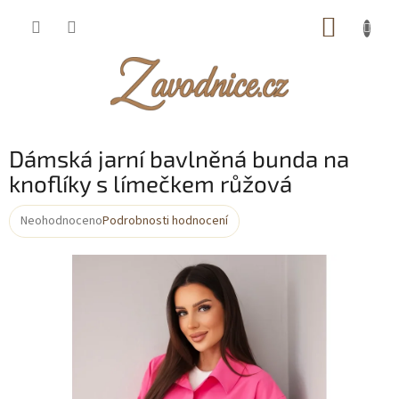
Přejít
NÁKUP
na
obsah
KOŠÍK
Dámská jarní bavlněná bunda na
knoflíky s límečkem růžová
Neohodnoceno
Podrobnosti hodnocení
Průměrné
hodnocení
produktu
je
0,0
z
5
hvězdiček.