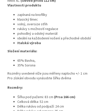
nebo XL.
(Obvod prsou 112 cm)
Vlastnosti produktu
zapínaná na knoflíky
klasický límec
volný, oversize střih
rukávy s možností regulace
pohodlný a odolný materiál
ideální na každodenní nošení a přechodné období
Italská výroba
Složení materiálu:
65% Bavlna,
35% Sorona
Rozměry uvedené níže jsou měřeny naplocho +/- 1 cm
Pro získání obvodu vynásobte šířku dvěma
Rozměry:
Šířka pod pažemi: 83 cm
(Prsa 166 cm)
Celková délka: 52 cm
Délka rukávu od podpaží: 24 cm