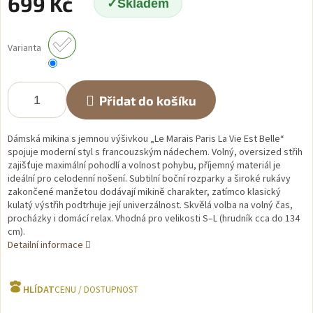
699 Kč
Skladem
Měrná
cena:
Varianta
Přidat do košíku
Dámská mikina s jemnou výšivkou „Le Marais Paris La Vie Est Belle“
spojuje moderní styl s francouzským nádechem. Volný, oversized střih
zajišťuje maximální pohodlí a volnost pohybu, příjemný materiál je
ideální pro celodenní nošení. Subtilní boční rozparky a široké rukávy
zakončené manžetou dodávají mikině charakter, zatímco klasický
kulatý výstřih podtrhuje její univerzálnost. Skvělá volba na volný čas,
procházky i domácí relax. Vhodná pro velikosti S–L (hrudník cca do 134
cm).
Detailní informace
HLÍDAT