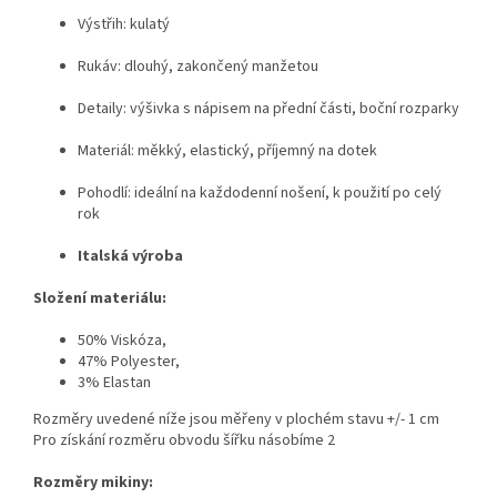
Výstřih: kulatý
Rukáv: dlouhý, zakončený manžetou
Detaily: výšivka s nápisem na přední části, boční rozparky
Materiál: měkký, elastický, příjemný na dotek
Pohodlí: ideální na každodenní nošení, k použití po celý
rok
Italská výroba
Složení materiálu:
50% Viskóza,
47% Polyester,
3% Elastan
Rozměry uvedené níže jsou měřeny v plochém stavu +/- 1 cm
Pro získání rozměru obvodu šířku násobíme 2
Rozměry mikiny: