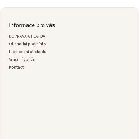
Z
á
p
Informace pro vás
a
DOPRAVA A PLATBA
t
í
Obchodní podmínky
Hodnocení obchodu
Vrácení zboží
Kontakt