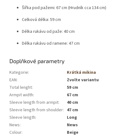
Šířka pod pažemi: 67 cm (Hrudník cca 134 cm)
Celková délka: 59 cm
Délka rukávu od paže: 40 cm
Délka rukávu od ramene: 47 cm
Doplňkové parametry
Kategorie
:
Krátká mikina
EAN
:
Zvolte variantu
Total lenght
:
59 cm
Armpit width
:
67 cm
Sleeve length from armpit
:
40 cm
Sleeve length from shoulder
:
47 cm
Sleeve length
:
Long
News
:
News
Colour
:
Beige