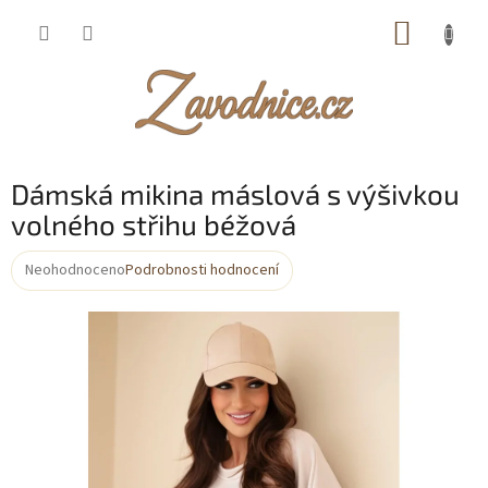
Přejít
NÁKUP
na
obsah
KOŠÍK
Dámská mikina máslová s výšivkou
volného střihu béžová
Neohodnoceno
Podrobnosti hodnocení
Průměrné
hodnocení
produktu
je
0,0
z
5
hvězdiček.