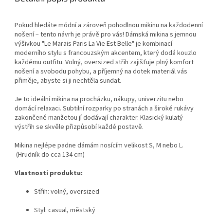
Pokud hledáte módní a zároveň pohodlnou mikinu na každodenní
nošení – tento návrh je právě pro vás! Dámská mikina s jemnou
výšivkou "Le Marais Paris La Vie Est Belle" je kombinací
moderního stylu s francouzským akcentem, který dodá kouzlo
každému outfitu. Volný, oversized střih zajišťuje plný komfort
nošení a svobodu pohybu, a příjemný na dotek materiál vás
přiměje, abyste si ji nechtěla sundat.
Je to ideální mikina na procházku, nákupy, univerzitu nebo
domácí relaxaci. Subtilní rozparky po stranách a široké rukávy
zakončené manžetou jí dodávají charakter. Klasický kulatý
výstřih se skvěle přizpůsobí každé postavě.
Mikina nejlépe padne dámám nosícím velikost S, M nebo L.
(Hrudník do cca 134 cm)
Vlastnosti produktu:
Střih: volný, oversized
Styl: casual, městský