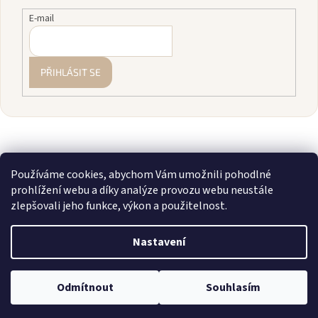
E-mail
PŘIHLÁSIT SE
Používáme cookies, abychom Vám umožnili pohodlné
prohlížení webu a díky analýze provozu webu neustále
zlepšovali jeho funkce, výkon a použitelnost.
Vytvořil Shoptet
Nastavení
Copyright 2026
zavodnice.cz
. Všechna práva vyhrazena.
Upravit
💎 Staňte se členkou našeho VIP klubu! Registrujte se, sčítáme vám
Odmítnout
Souhlasím
nastavení cookies
nákupy a rozdáváme slevy až 10 %.
Více info zde