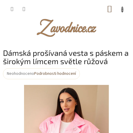
Přejít
NÁKUP
na
obsah
KOŠÍK
Dámská prošívaná vesta s páskem a
širokým límcem světle růžová
Neohodnoceno
Podrobnosti hodnocení
Průměrné
hodnocení
produktu
je
0,0
z
5
hvězdiček.