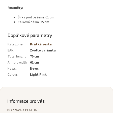
Rozměry:
Šířka pod pažemi: 61 cm
Celková délka: 75 cm
Doplňkové parametry
Kategorie
:
Krátká vesta
EAN
:
Zvolte variantu
Total lenght
:
75 cm
Armpit width
:
61 cm
News
:
News
Colour
:
Light Pink
Z
á
p
Informace pro vás
a
DOPRAVA A PLATBA
t