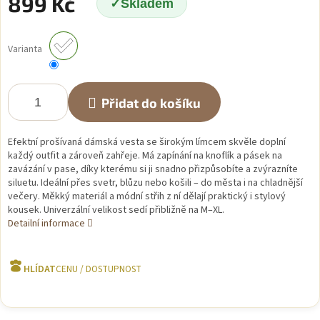
899 Kč
Skladem
Měrná
cena:
Varianta
Přidat do košíku
Efektní prošívaná dámská vesta se širokým límcem skvěle doplní
každý outfit a zároveň zahřeje. Má zapínání na knoflík a pásek na
zavázání v pase, díky kterému si ji snadno přizpůsobíte a zvýrazníte
siluetu. Ideální přes svetr, blůzu nebo košili – do města i na chladnější
večery. Měkký materiál a módní střih z ní dělají praktický i stylový
kousek. Univerzální velikost sedí přibližně na M–XL.
Detailní informace
HLÍDAT