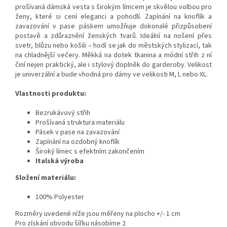
prošívaná dámská vesta s širokým límcem je skvělou volbou pro
ženy, které si cení eleganci a pohodlí. Zapínání na knoflík a
zavazování v pase páskem umožňuje dokonalé přizpůsobení
postavě a zdůraznění ženských tvarů. Ideální na nošení přes
svetr, blůzu nebo košili – hodí se jak do městských stylizací, tak
na chladnější večery. Měkká na dotek tkanina a módní střih z ní
činí nejen praktický, ale i stylový doplněk do garderoby. Velikost
je univerzální a bude vhodná pro dámy ve velikosti M, L nebo XL.
Vlastnosti produktu:
Bezrukávový střih
Prošívaná struktura materiálu
Pásek v pase na zavazování
Zapínání na ozdobný knoflík
Široký límec s efektním zakončením
Italská výroba
Složení materiálu:
100% Polyester
Rozměry uvedené níže jsou měřeny na plocho +/- 1 cm
Pro získání obvodu šířku násobíme 2