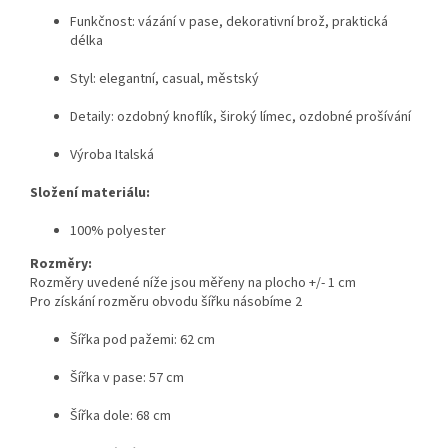
Funkčnost: vázání v pase, dekorativní brož, praktická
délka
Styl: elegantní, casual, městský
Detaily: ozdobný knoflík, široký límec, ozdobné prošívání
Výroba Italská
Složení materiálu:
100% polyester
Rozměry:
Rozměry uvedené níže jsou měřeny na plocho +/- 1 cm
Pro získání rozměru obvodu šířku násobíme 2
Šířka pod pažemi: 62 cm
Šířka v pase: 57 cm
Šířka dole: 68 cm