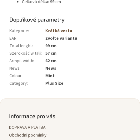
Celková délka: 99 cm
Doplňkové parametry
Kategorie
:
Krátká vesta
EAN
:
Zvolte variantu
Total lenght
:
99 cm
Szerokość w talii
:
57 cm
Armpit width
:
62 cm
News
:
News
Colour
:
Mint
Category
:
Plus Size
Z
á
p
Informace pro vás
a
DOPRAVA A PLATBA
t
í
Obchodní podmínky