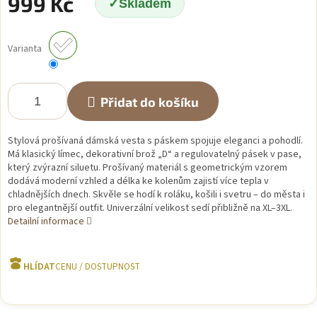
999 Kč
Skladem
Měrná
cena:
Varianta
Přidat do košíku
Stylová prošívaná dámská vesta s páskem spojuje eleganci a pohodlí.
Má klasický límec, dekorativní brož „D“ a regulovatelný pásek v pase,
který zvýrazní siluetu. Prošívaný materiál s geometrickým vzorem
dodává moderní vzhled a délka ke kolenům zajistí více tepla v
chladnějších dnech. Skvěle se hodí k roláku, košili i svetru – do města i
pro elegantnější outfit. Univerzální velikost sedí přibližně na XL–3XL.
Detailní informace
HLÍDAT