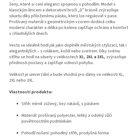
ženy, které si cení eleganci spojenou s pohodlím. Model s
klasickým límcem a dekorativní broží „D” krásně zvýrazňuje
siluetu díky přiloženému pásku, který lze regulovat v pase.
Prošívaný materiál s geometrickým vzorem dodává celku
moderní charakter a délka po kolena zajišťuje ochranu a komfort
v chladnějších dnech.
Vesta se ideálně hodí jak jako doplněk městských stylizací, tak i
elegantnějších – s rolákem, košilí nebo svetrem. Díky svému
střihu se hodí na siluety v velikostech
XL, 2XL a 3XL
, zvýrazňuje
přednosti postavy a zajišťuje volnost pohybu.
Velikost je univerzální a bude vhodná pro dámy ve velikosti XL,
2XL nebo 3XL.
Vlastnosti produktu:
Střih: mírně zúžený, bez rukávů, s páskem
Materiál: prošívaný polyester, lehký a odolný vůči
povětrnostním podmínkám
Pohodlí nošení: pohodlný střih, prodyšná forma