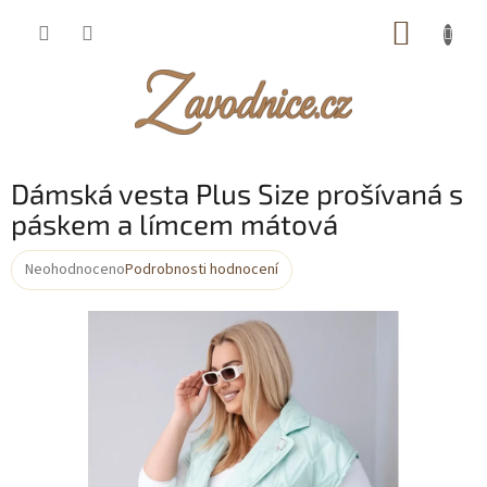
Přejít
NÁKUP
na
obsah
KOŠÍK
Dámská vesta Plus Size prošívaná s
páskem a límcem mátová
Neohodnoceno
Podrobnosti hodnocení
Průměrné
hodnocení
produktu
je
0,0
z
5
hvězdiček.