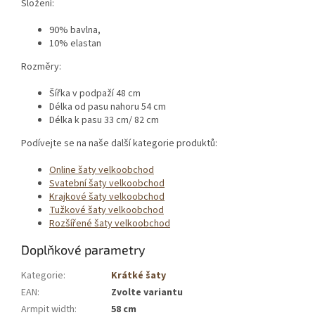
Složení:
90% bavlna,
10% elastan
Rozměry:
Šířka v podpaží 48 cm
Délka od pasu nahoru 54 cm
Délka k pasu 33 cm/ 82 cm
Podívejte se na naše další kategorie produktů:
Online šaty velkoobchod
Svatební šaty velkoobchod
Krajkové šaty velkoobchod
Tužkové šaty velkoobchod
Rozšířené šaty velkoobchod
Doplňkové parametry
Kategorie
:
Krátké šaty
EAN
:
Zvolte variantu
Armpit width
:
58 cm