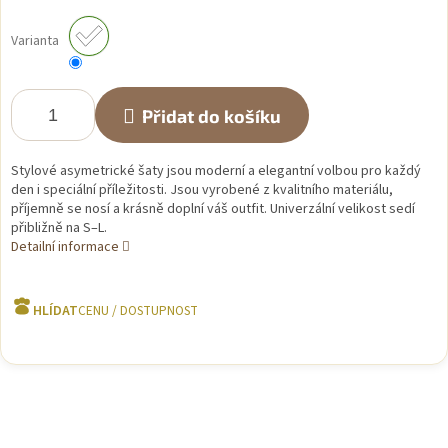
Měrná
cena:
Varianta
Přidat do košíku
Stylové asymetrické šaty jsou moderní a elegantní volbou pro každý
den i speciální příležitosti. Jsou vyrobené z kvalitního materiálu,
příjemně se nosí a krásně doplní váš outfit. Univerzální velikost sedí
přibližně na S–L.
Detailní informace
HLÍDAT