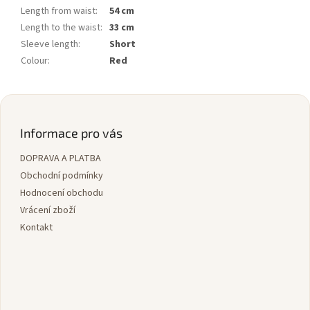
Length from waist
:
54 cm
Length to the waist
:
33 cm
Sleeve length
:
Short
Colour
:
Red
Z
á
p
Informace pro vás
a
DOPRAVA A PLATBA
t
í
Obchodní podmínky
Hodnocení obchodu
Vrácení zboží
Kontakt