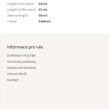
Length from waist
:
54 cm
Length to the waist
:
33 cm
Sleeve length
:
Short
Colour
:
Salmon
Z
á
p
Informace pro vás
a
DOPRAVA A PLATBA
t
í
Obchodní podmínky
Hodnocení obchodu
Vrácení zboží
Kontakt