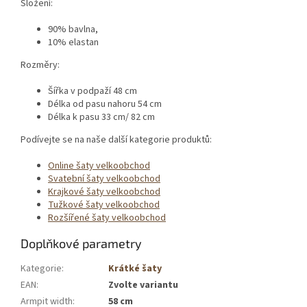
Složení:
90% bavlna,
10% elastan
Rozměry:
Šířka v podpaží 48 cm
Délka od pasu nahoru 54 cm
Délka k pasu 33 cm/ 82 cm
Podívejte se na naše další kategorie produktů:
Online šaty velkoobchod
Svatební šaty velkoobchod
Krajkové šaty velkoobchod
Tužkové šaty velkoobchod
Rozšířené šaty velkoobchod
Doplňkové parametry
Kategorie
:
Krátké šaty
EAN
:
Zvolte variantu
Armpit width
:
58 cm