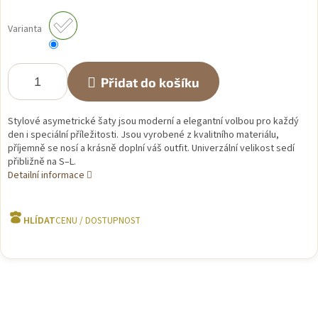
Měrná
cena:
Varianta
Přidat do košíku
Stylové asymetrické šaty jsou moderní a elegantní volbou pro každý
den i speciální příležitosti. Jsou vyrobené z kvalitního materiálu,
příjemně se nosí a krásně doplní váš outfit. Univerzální velikost sedí
přibližně na S–L.
Detailní informace
HLÍDAT