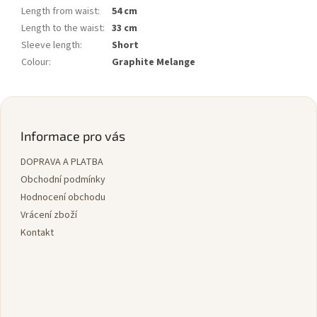
Length from waist
:
54 cm
Length to the waist
:
33 cm
Sleeve length
:
Short
Colour
:
Graphite Melange
Z
á
p
Informace pro vás
a
DOPRAVA A PLATBA
t
í
Obchodní podmínky
Hodnocení obchodu
Vrácení zboží
Kontakt