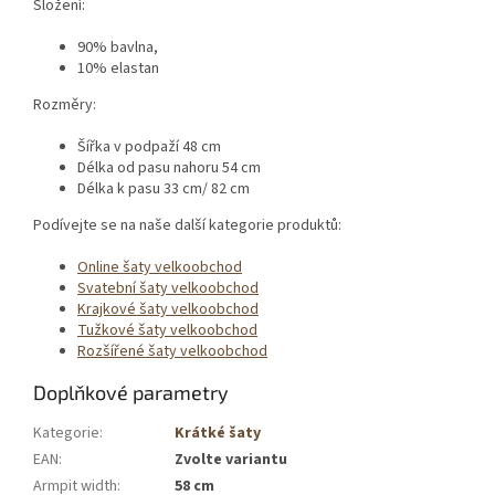
Složení:
90% bavlna,
10% elastan
Rozměry:
Šířka v podpaží 48 cm
Délka od pasu nahoru 54 cm
Délka k pasu 33 cm/ 82 cm
Podívejte se na naše další kategorie produktů:
Online šaty velkoobchod
Svatební šaty velkoobchod
Krajkové šaty velkoobchod
Tužkové šaty velkoobchod
Rozšířené šaty velkoobchod
Doplňkové parametry
Kategorie
:
Krátké šaty
EAN
:
Zvolte variantu
Armpit width
:
58 cm