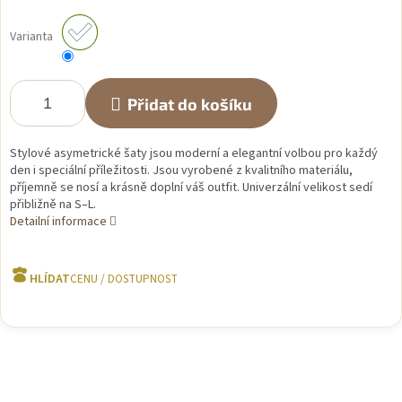
Měrná
cena:
Varianta
Přidat do košíku
Stylové asymetrické šaty jsou moderní a elegantní volbou pro každý
den i speciální příležitosti. Jsou vyrobené z kvalitního materiálu,
příjemně se nosí a krásně doplní váš outfit. Univerzální velikost sedí
přibližně na S–L.
Detailní informace
HLÍDAT