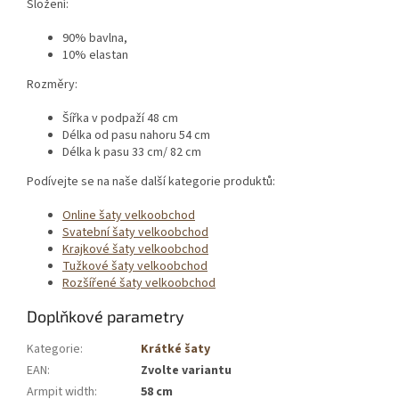
Složení:
90% bavlna,
10% elastan
Rozměry:
Šířka v podpaží 48 cm
Délka od pasu nahoru 54 cm
Délka k pasu 33 cm/ 82 cm
Podívejte se na naše další kategorie produktů:
Online šaty velkoobchod
Svatební šaty velkoobchod
Krajkové šaty velkoobchod
Tužkové šaty velkoobchod
Rozšířené šaty velkoobchod
Doplňkové parametry
Kategorie
:
Krátké šaty
EAN
:
Zvolte variantu
Armpit width
:
58 cm