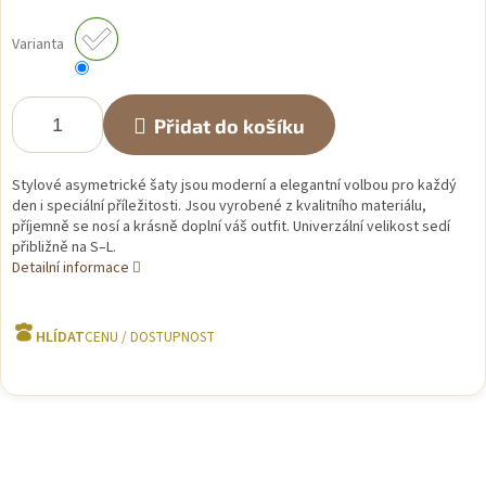
Měrná
cena:
Varianta
Přidat do košíku
Stylové asymetrické šaty jsou moderní a elegantní volbou pro každý
den i speciální příležitosti. Jsou vyrobené z kvalitního materiálu,
příjemně se nosí a krásně doplní váš outfit. Univerzální velikost sedí
přibližně na S–L.
Detailní informace
HLÍDAT