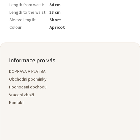
Length from waist
:
54 cm
Length to the waist
:
33 cm
Sleeve length
:
Short
Colour
:
Apricot
Z
á
p
Informace pro vás
a
DOPRAVA A PLATBA
t
í
Obchodní podmínky
Hodnocení obchodu
Vrácení zboží
Kontakt