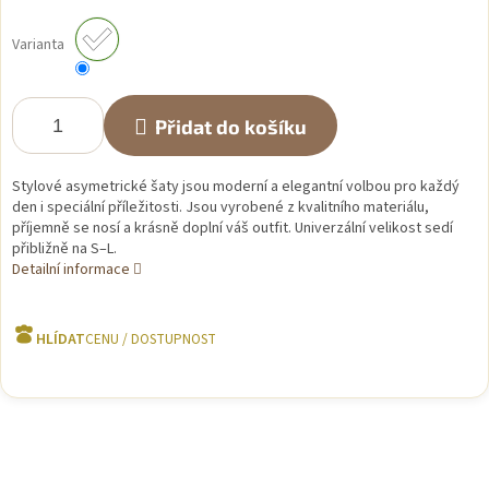
Měrná
cena:
Varianta
Přidat do košíku
Stylové asymetrické šaty jsou moderní a elegantní volbou pro každý
den i speciální příležitosti. Jsou vyrobené z kvalitního materiálu,
příjemně se nosí a krásně doplní váš outfit. Univerzální velikost sedí
přibližně na S–L.
Detailní informace
HLÍDAT