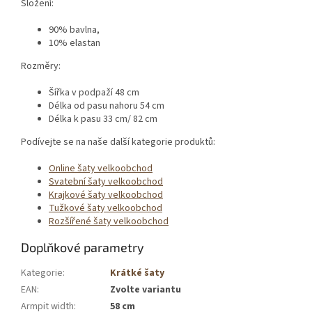
Složení:
90% bavlna,
10% elastan
Rozměry:
Šířka v podpaží 48 cm
Délka od pasu nahoru 54 cm
Délka k pasu 33 cm/ 82 cm
Podívejte se na naše další kategorie produktů:
Online šaty velkoobchod
Svatební šaty velkoobchod
Krajkové šaty velkoobchod
Tužkové šaty velkoobchod
Rozšířené šaty velkoobchod
Doplňkové parametry
Kategorie
:
Krátké šaty
EAN
:
Zvolte variantu
Armpit width
:
58 cm