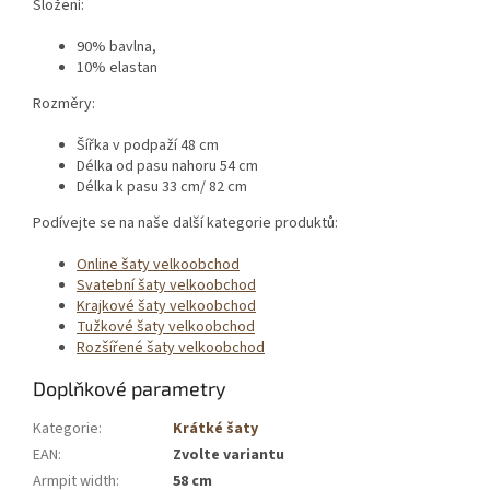
Složení:
90% bavlna,
10% elastan
Rozměry:
Šířka v podpaží 48 cm
Délka od pasu nahoru 54 cm
Délka k pasu 33 cm/ 82 cm
Podívejte se na naše další kategorie produktů:
Online šaty velkoobchod
Svatební šaty velkoobchod
Krajkové šaty velkoobchod
Tužkové šaty velkoobchod
Rozšířené šaty velkoobchod
Doplňkové parametry
Kategorie
:
Krátké šaty
EAN
:
Zvolte variantu
Armpit width
:
58 cm