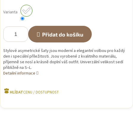
Měrná
cena:
Varianta
Přidat do košíku
Stylové asymetrické šaty jsou moderní a elegantní volbou pro každý
den i speciální příležitosti. Jsou vyrobené z kvalitního materiálu,
příjemně se nosí a krásně doplní váš outfit. Univerzální velikost sedí
přibližně na S–L.
Detailní informace
HLÍDAT