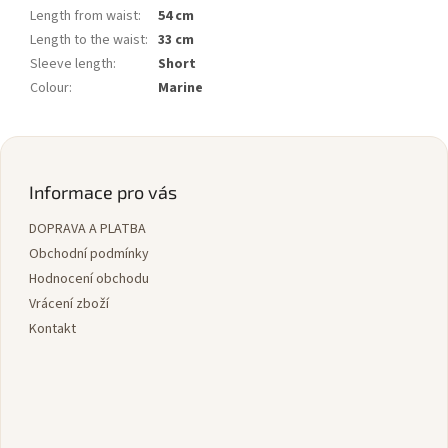
Length from waist
:
54 cm
Length to the waist
:
33 cm
Sleeve length
:
Short
Colour
:
Marine
Z
á
p
Informace pro vás
a
DOPRAVA A PLATBA
t
í
Obchodní podmínky
Hodnocení obchodu
Vrácení zboží
Kontakt