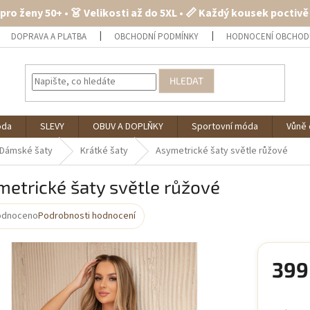
 pro ženy 50+ • 👗 Velikosti až do 5XL • 📏 Každý kousek poctiv
DOPRAVA A PLATBA
OBCHODNÍ PODMÍNKY
HODNOCENÍ OBCHOD
HLEDAT
óda
SLEVY
OBUV A DOPLŇKY
Sportovní móda
Vůně 
Dámské šaty
Krátké šaty
Asymetrické šaty světle růžové
etrické šaty světle růžové
odnoceno
Podrobnosti hodnocení
rné
cení
ktu
399
Měrná
cena: