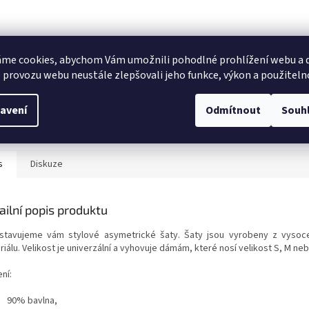
me cookies, abychom Vám umožnili pohodlné prohlížení webu a d
 provozu webu neustále zlepšovali jeho funkce, výkon a použiteln
avení
Odmítnout
Souh
s
Diskuze
ailní popis produktu
stavujeme vám stylové asymetrické šaty. Šaty jsou vyrobeny z vysoce
iálu. Velikost je univerzální a vyhovuje dámám, které nosí velikost S, M neb
ní:
90% bavlna,