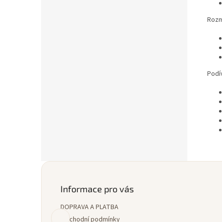
Rozm
Podí
Z
á
p
Informace pro vás
a
DOPRAVA A PLATBA
t
í
Obchodní podmínky