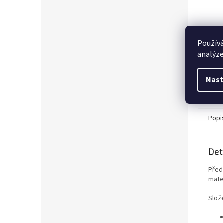
Používá
analýze
Nast
Popi
Det
Před
mater
Slože