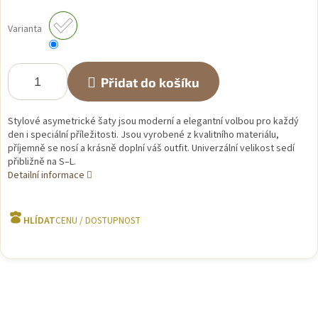
Měrná
cena:
Varianta
Přidat do košíku
Stylové asymetrické šaty jsou moderní a elegantní volbou pro každý
den i speciální příležitosti. Jsou vyrobené z kvalitního materiálu,
příjemně se nosí a krásně doplní váš outfit. Univerzální velikost sedí
přibližně na S–L.
Detailní informace
HLÍDAT