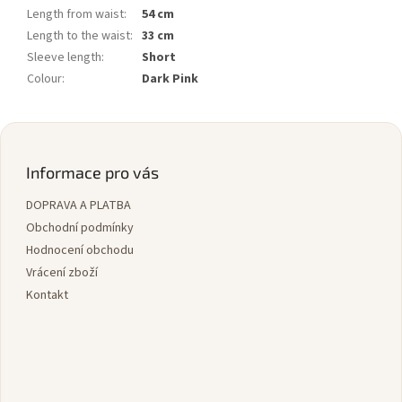
Length from waist
:
54 cm
Length to the waist
:
33 cm
Sleeve length
:
Short
Colour
:
Dark Pink
Z
á
p
Informace pro vás
a
DOPRAVA A PLATBA
t
í
Obchodní podmínky
Hodnocení obchodu
Vrácení zboží
Kontakt