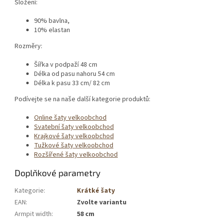
Složení:
90% bavlna,
10% elastan
Rozměry:
Šířka v podpaží 48 cm
Délka od pasu nahoru 54 cm
Délka k pasu 33 cm/ 82 cm
Podívejte se na naše další kategorie produktů:
Online šaty velkoobchod
Svatební šaty velkoobchod
Krajkové šaty velkoobchod
Tužkové šaty velkoobchod
Rozšířené šaty velkoobchod
Doplňkové parametry
Kategorie
:
Krátké šaty
EAN
:
Zvolte variantu
Armpit width
:
58 cm