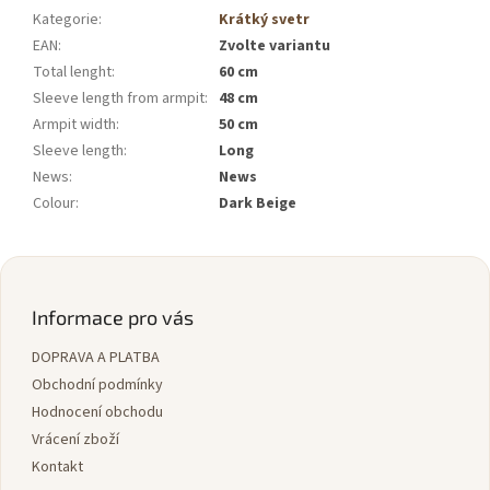
Kategorie
:
Krátký svetr
EAN
:
Zvolte variantu
Total lenght
:
60 cm
Sleeve length from armpit
:
48 cm
Armpit width
:
50 cm
Sleeve length
:
Long
News
:
News
Colour
:
Dark Beige
Z
á
p
Informace pro vás
a
DOPRAVA A PLATBA
t
í
Obchodní podmínky
Hodnocení obchodu
Vrácení zboží
Kontakt