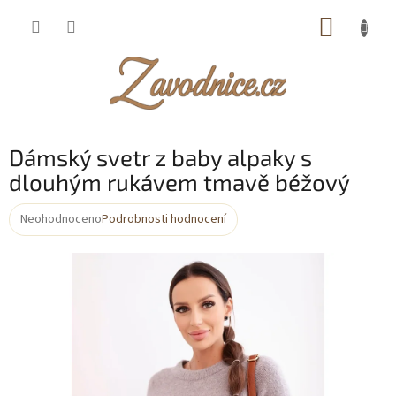
Přejít
NÁKUP
na
obsah
KOŠÍK
Dámský svetr z baby alpaky s
dlouhým rukávem tmavě béžový
Neohodnoceno
Podrobnosti hodnocení
Průměrné
hodnocení
produktu
je
0,0
z
5
hvězdiček.