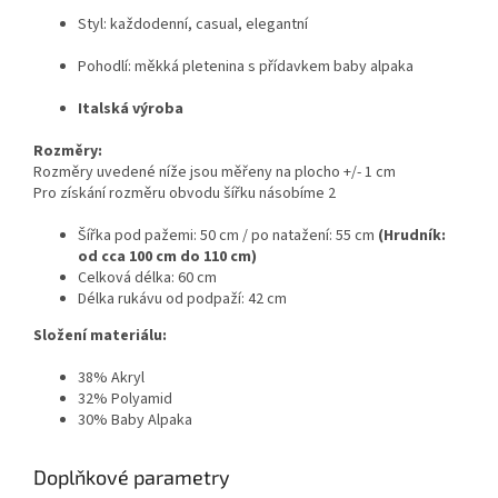
Styl: každodenní, casual, elegantní
Pohodlí: měkká pletenina s přídavkem baby alpaka
Italská výroba
Rozměry:
Rozměry uvedené níže jsou měřeny na plocho +/- 1 cm
Pro získání rozměru obvodu šířku násobíme 2
Šířka pod pažemi: 50 cm / po natažení: 55 cm
(Hrudník:
od cca 100 cm do 110 cm)
Celková délka: 60 cm
Délka rukávu od podpaží: 42 cm
Složení materiálu:
38% Akryl
32% Polyamid
30% Baby Alpaka
Doplňkové parametry