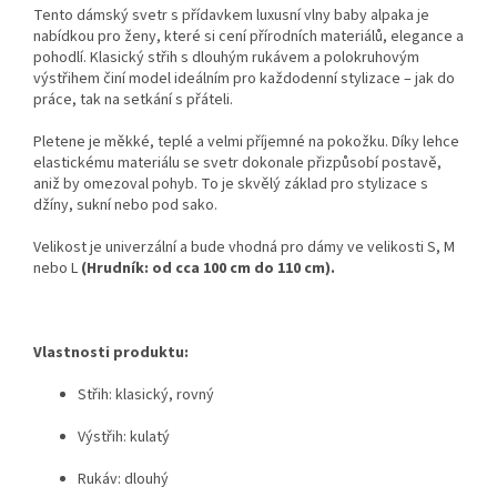
Tento dámský svetr s přídavkem luxusní vlny baby alpaka je
nabídkou pro ženy, které si cení přírodních materiálů, elegance a
pohodlí. Klasický střih s dlouhým rukávem a polokruhovým
výstřihem činí model ideálním pro každodenní stylizace – jak do
práce, tak na setkání s přáteli.
Pletene je měkké, teplé a velmi příjemné na pokožku. Díky lehce
elastickému materiálu se svetr dokonale přizpůsobí postavě,
aniž by omezoval pohyb. To je skvělý základ pro stylizace s
džíny, sukní nebo pod sako.
Velikost je univerzální a bude vhodná pro dámy ve velikosti S, M
nebo L
(Hrudník: od cca 100 cm do 110 cm).
Vlastnosti produktu:
Střih: klasický, rovný
Výstřih: kulatý
Rukáv: dlouhý