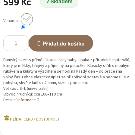
599 Kč
Skladem
Měrná
cena:
Varianta
Přidat do košíku
Dámský svetr s příměsí luxusní vlny baby alpaka z přírodních materiálů,
který je měkký, hřejivý a příjemný na pokožku. Klasický střih s dlouhým
rukávem a kulatým výstřihem se hodí na každý den – do práce i na
volný čas. Lehce elastický úplet se přizpůsobí postavě a neomezuje v
pohybu, skvěle ladí s džínami, sukní i pod sako.
Velikost: S–L (univerzální)
Obvod hrudníku: cca 100–110 cm
Detailní informace
HLÍDAT