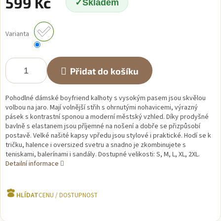
599 Kč
Skladem
Měrná
cena:
Varianta
Přidat do košíku
Pohodlné dámské boyfriend kalhoty s vysokým pasem jsou skvělou
volbou na jaro. Mají volnější střih s ohrnutými nohavicemi, výrazný
pásek s kontrastní sponou a moderní městský vzhled. Díky prodyšné
bavlně s elastanem jsou příjemné na nošení a dobře se přizpůsobí
postavě. Velké našité kapsy vpředu jsou stylové i praktické. Hodí se k
tričku, halence i oversized svetru a snadno je zkombinujete s
teniskami, balerínami i sandály. Dostupné velikosti: S, M, L, XL, 2XL.
Detailní informace
HLÍDAT