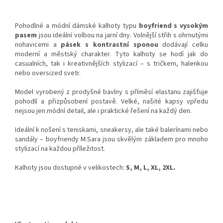
Pohodlné a módní dámské kalhoty typu
boyfriend s vysokým
pasem
jsou ideální volbou na jarní dny. Volnější střih s ohrnutými
nohavicemi a
pásek s kontrastní sponou
dodávají celku
moderní a městský charakter. Tyto kalhoty se hodí jak do
casualních, tak i kreativnějších stylizací – s tričkem, halenkou
nebo oversized svetr.
Model vyrobený z prodyšné bavlny s příměsí elastanu zajišťuje
pohodlí a přizpůsobení postavě. Velké, našité kapsy vpředu
nejsou jen módní detail, ale i praktické řešení na každý den.
Ideální k nošení s teniskami, sneakersy, ale také balerínami nebo
sandály – boyfriendy M.Sara jsou skvělým základem pro mnoho
stylizací na každou příležitost.
Kalhoty jsou dostupné v velikostech:
S, M, L, XL, 2XL.