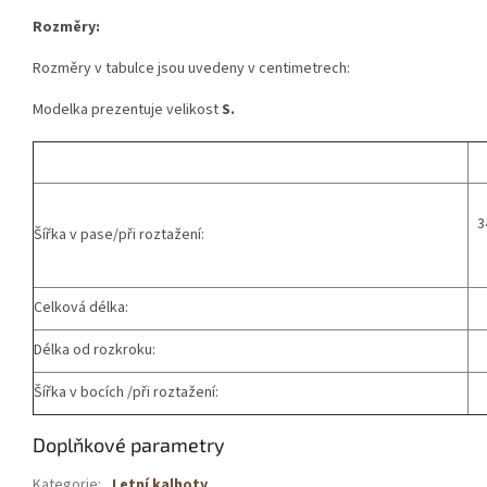
Rozměry:
Rozměry v tabulce jsou uvedeny v centimetrech:
Modelka prezentuje velikost
S.
3
Šířka v pase/při roztažení:
Celková délka:
Délka od rozkroku:
Šířka v bocích
/při roztažení:
Doplňkové parametry
Kategorie
:
Letní kalhoty