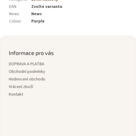
EAN
:
Zvolte variantu
News
:
News
Colour
:
Purple
Z
á
p
Informace pro vás
a
DOPRAVA A PLATBA
t
í
Obchodní podmínky
Hodnocení obchodu
Vrácení zboží
Kontakt