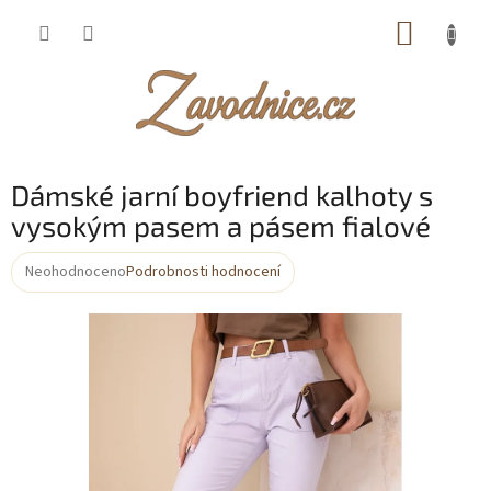
Přejít
NÁKUP
na
obsah
KOŠÍK
Dámské jarní boyfriend kalhoty s
vysokým pasem a pásem fialové
Neohodnoceno
Podrobnosti hodnocení
Průměrné
hodnocení
produktu
je
0,0
z
5
hvězdiček.