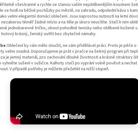
ěřitelně všestranné a rychle se stanou vaším nejoblíbenějším kouskem šatn
le se hodí na běžné pochůzky po městě, na zahradu, odpolední kávu s ka
 jako velmi elegantní domácí oblečení. Jsou naprostou nutností na letní dov
 nezaberou téměř žádné místo a na těle je skoro neucítíte. Stačí k nim obl
bené jednobarevné tričko, obout pohodlné tenisky nebo oblíbené kožené s
 hotový krásný, ženský outfit bez zbytečné námahy.
žba
Oblečení by vám mělo sloužit, ne vám přidělávat práci. Proto je péče o 
oty velmi snadná. Doporučujeme je prát v pračce na šetrný program při tepl
za je jemný materiál, pro zachování dlouhé životnosti a krásné struktury lá
o vyhněte sušení v sušičce. Kalhoty stačí po vyprání volně pověsit a nechat
nout. V případě potřeby je můžete přežehlit na nižší stupeň.