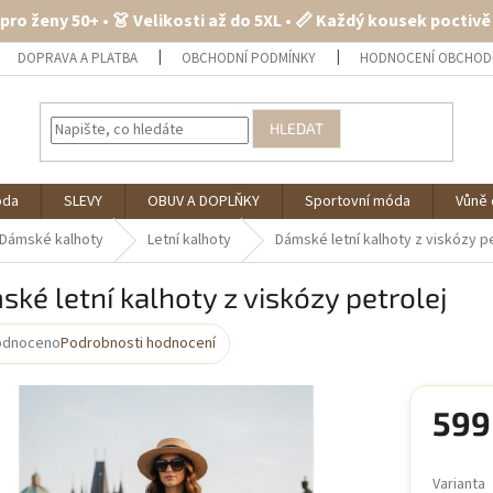
 pro ženy 50+ • 👗 Velikosti až do 5XL • 📏 Každý kousek poctiv
DOPRAVA A PLATBA
OBCHODNÍ PODMÍNKY
HODNOCENÍ OBCHOD
HLEDAT
óda
SLEVY
OBUV A DOPLŇKY
Sportovní móda
Vůně 
Dámské kalhoty
Letní kalhoty
Dámské letní kalhoty z viskózy p
ké letní kalhoty z viskózy petrolej
odnoceno
Podrobnosti hodnocení
rné
cení
ktu
599
Měrná
cena:
Varianta