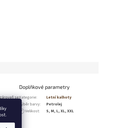
Doplňkové parametry
 zároveň se
Kategorie
:
Letní kalhoty
é letní
Výběr barvy
:
Petrolej
íky
krcení
?
Velikost
:
S, M, L, XL, XXL
 pružnému
ost.
ozeně
 budete