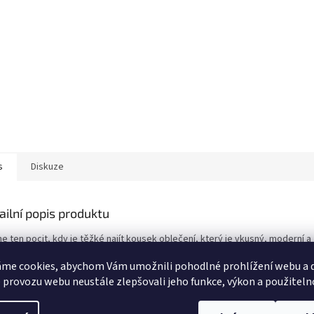
s
Diskuze
ailní popis produktu
e ten pocit, kdy je těžké najít kousek oblečení, který je vkusný, moderní a
m cítíte naprosto uvolněně. Proto jsme do nabídky zařadili tyto volné dámsk
me cookies, abychom Vám umožnili pohodlné prohlížení webu a d
oty, které jsou k postavě maximálně milosrdné. Zapomeňte na nepříjemné š
ých zipů nebo obavy, zda vám zvolený střih sedne. Díky chytře řešenému
 provozu webu neustále zlepšovali jeho funkce, výkon a použiteln
 se kalhoty jemně přizpůsobí vašim křivkám. Splývavé nohavice navíc přir
ují případné nedokonalosti v oblasti bříška, boků a stehen, takže se v nich