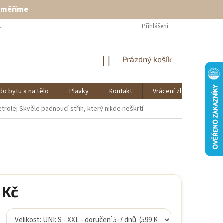
ě měříme
U
VRÁCENÍ ZBOŽÍ
KONTAKT
Přihlášení
NÁKUPNÍ
Prázdný košík
KOŠÍK
do bytu a na tělo
Plavky
Kontakt
Vrácení zboží
O 
etrolej
Skvěle padnoucí střih, který nikde neškrtí
 Kč