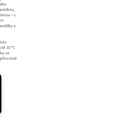
íku.
marádkou,
olenou – v
éct
andálky a
tyto
otě 30 °C.
tky se
 přirozeně