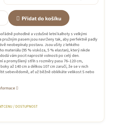
Přidat do košíku
ořádně pohodlné a vzdušné letní kalhoty s velkými
a pružným pasem jsou navrženy tak, aby perfektně padly
tivě neobepínaly postavu. Jsou ušity z lehkého
o materiálu (95 % viskóza, 5 % elastan), který nikde
 dodá vám pocit naprosté volnosti po celý den.
ní a promyšlený střih s rozměry pasu 76–120 cm,
boky až 140 cm a délkou 107 cm zaručí, že se v nich
ítit sebevědomě, ať už běžně oblékáte velikost S nebo
informace
AT