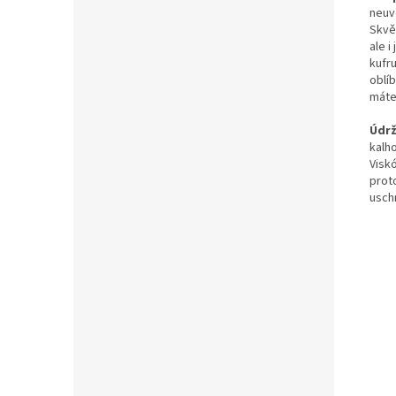
neuv
Skvě
ale i
kufru
oblí
máte
Údr
kalh
Viskó
prot
usch