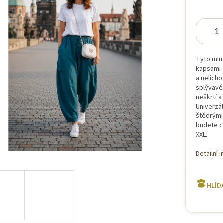
iček.
Tyto mim
kapsami 
a nelicho
splývavéh
neškrtí a
Univerzál
štědrými 
budete c
XXL.
Detailní 
HLÍD