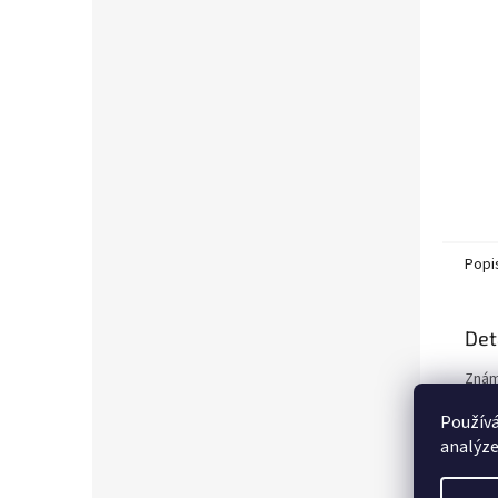
Popi
Det
Znám
v ně
Používá
kalh
pevn
analýze
pasu
mask