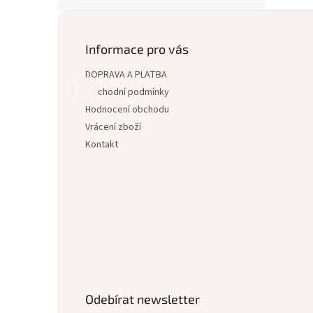
Z
á
p
Informace pro vás
a
DOPRAVA A PLATBA
t
í
Obchodní podmínky
Hodnocení obchodu
Vrácení zboží
Kontakt
Odebírat newsletter