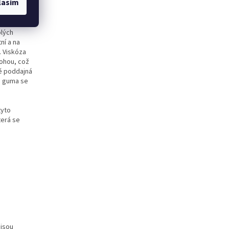
lasím
odávají
plých
ní a na
. Viskóza
nohou, což
ně poddajná
á guma se
tyto
terá se
 jsou