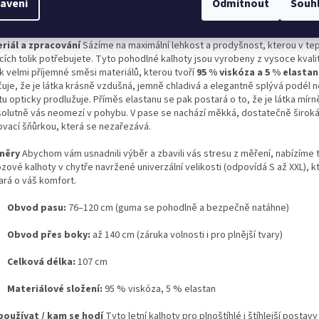
avení
Odmítnout
Souh
t sebevědomě od rána do večera. Výrazné a praktické kapsy na bocích jim d
elý, ležérní šmrnc, který sluší každé věkové kategorii.
riál a zpracování
Sázíme na maximální lehkost a prodyšnost, kterou v te
cích tolik potřebujete. Tyto pohodlné kalhoty jsou vyrobeny z vysoce kvalit
k velmi příjemné směsi materiálů, kterou tvoří
95 % viskóza a 5 % elastan
čuje, že je látka krásně vzdušná, jemně chladivá a elegantně splývá podél 
tu opticky prodlužuje. Příměs elastanu se pak postará o to, že je látka mír
solutně vás neomezí v pohybu. V pase se nachází měkká, dostatečně širok
ovací šňůrkou, která se nezařezává.
měry
Abychom vám usnadnili výběr a zbavili vás stresu z měření, nabízíme 
zové kalhoty v chytře navržené univerzální velikosti (odpovídá S až XXL), k
ará o váš komfort.
Obvod pasu:
76–120 cm (guma se pohodlně a bezpečně natáhne)
Obvod přes boky:
až 140 cm (záruka volnosti i pro plnější tvary)
Celková délka:
107 cm
Materiálové složení:
95 % viskóza, 5 % elastan
používat / kam se hodí
Tyto letní kalhoty pro plnoštíhlé i štíhlejší postavy